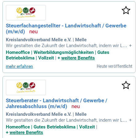
Steuerfachangestellter - Landwirtschaft / Gewerbe
(m/w/d)
Kreislandvolkverband Melle e.V. | Melle
Wir gestalten die Zukunft der Landwirtschaft, indem wir Lan
+
dwirten umfassende Beratung und Interessenvertretung biet
Homeoffice | Weiterbildungsmöglichkeiten | Gutes
en.
Betriebsklima | Vollzeit
|
+
weitere Benefits
Heute veröffentlicht
mehr erfahren
Steuerberater - Landwirtschaft / Gewerbe /
Jahresabschluss (m/w/d)
Kreislandvolkverband Melle e.V. | Melle
Wir gestalten die Zukunft der Landwirtschaft, indem wir Lan
+
dwirten umfassende Beratung und Interessenvertretung biet
Homeoffice | Gutes Betriebsklima | Vollzeit
|
en.
+
weitere Benefits