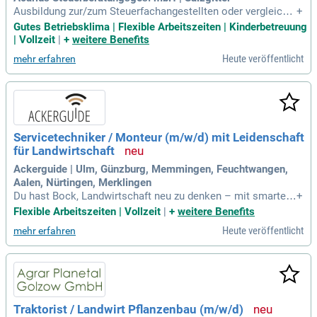
Ausbildung zur/zum Steuerfachangestellten oder vergleichb
+
are Qualifikation; Mehrjährige Berufserfahrung in einer Steue
Gutes Betriebsklima | Flexible Arbeitszeiten | Kinderbetreuung
rberatungskanzlei; Sicherer Umgang mit DATEV, idealerweis
| Vollzeit
|
+
weitere Benefits
e auch nlb-Anwendungen; Interesse an landwirtschaftlichen
Heute veröffentlicht
mehr erfahren
Mandaten – Vorerfahrung
Servicetechniker / Monteur (m/w/d) mit Leidenschaft
für Landwirtschaft
Ackerguide | Ulm, Günzburg, Memmingen, Feuchtwangen,
Aalen, Nürtingen, Merklingen
Du hast Bock, Landwirtschaft neu zu denken – mit smarter
+
Technik statt eintöniger Schrauberei? Dann bist du bei ACK
Flexible Arbeitszeiten | Vollzeit
|
+
weitere Benefits
ERGUIDE genau richtig. Wir stehen für Innovation, Praxistau
Heute veröffentlicht
mehr erfahren
glichkeit und Zukunftstechnologien in der Landwirtschaft.
Traktorist / Landwirt Pflanzenbau (m/w/d)