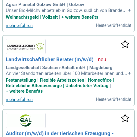
Agrar Planetal Golzow GmbH | Golzow
Unser Bio-Milchviehbetrieb in Golzow, südlich von Brandenb
+
urg, sucht engagierte Traktoristen (m/w/d) für die Pflanzenp
Weihnachtsgeld | Vollzeit
|
+
weitere Benefits
roduktion. Zu Ihren Aufgaben gehören Traktorfahren, Boden
Heute veröffentlicht
mehr erfahren
bearbeitung, Güllefahren und Mähdrusch. Wir bieten ein attr
aktives Gehalt über dem Branchendurchschnitt, inklusive W
eihnachtsgeld und Zulagen. Ideal ist eine Agrarausbildung o
der landwirtschaftlicher Bezug, sowie Teamfähigkeit und Ein
satzfreude. Unser Betrieb fördert die Mitarbeiterentwicklung
und bietet moderne Landtechnik sowie eine wertschätzende
Landwirtschaftlicher Berater (m/w/d)
Arbeitsatmosphäre. Bewerben Sie sich jetzt über unser Onli
ne-Formular und werden Sie Teil unseres motivierten Team
Landgesellschaft Sachsen-Anhalt mbH | Magdeburg
s!
An vier Standorten arbeiten über 100 Mitarbeiterinnen und M
+
itarbeiter. Zum nächstmöglichen Zeitpunkt möchten wir in d
Festanstellung | Flexible Arbeitszeiten | Homeoffice |
en Außenstellen Gardelegen, Halle, Wittenberg und Magdeb
Betriebliche Altersvorsorge | Unbefristeter Vertrag
|
urg die Stelle eines. Landwirtschaftlichen Beraters (m/w/d):
+
weitere Benefits
Besetzen.
Heute veröffentlicht
mehr erfahren
Auditor (m/w/d) in der tierischen Erzeugung -