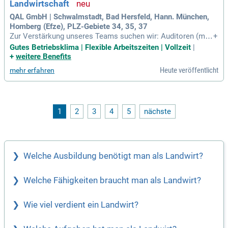
Landwirtschaft
QAL GmbH | Schwalmstadt, Bad Hersfeld, Hann. München,
Homberg (Efze), PLZ-Gebiete 34, 35, 37
Zur Verstärkung unseres Teams suchen wir: Auditoren (m/
+
w/d) in der tierischen Erzeugung; Landwirtschaft: ​​​​​​Auditierun
Gutes Betriebsklima | Flexible Arbeitszeiten | Vollzeit
|
g von Betrieben im Bereich Landwirtschaft; tierischen Erzeu
+
weitere Benefits
gung (v. a.
Heute veröffentlicht
mehr erfahren
1
2
3
4
5
nächste
Welche Ausbildung benötigt man als Landwirt?
Welche Fähigkeiten braucht man als Landwirt?
Wie viel verdient ein Landwirt?