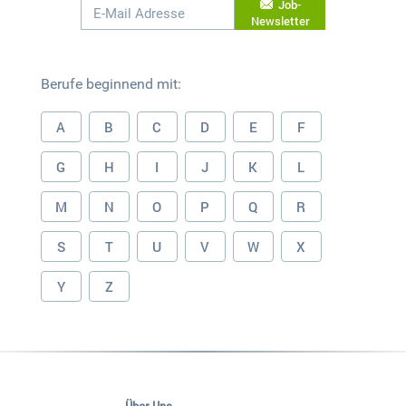
Job-
Newsletter
Berufe beginnend mit:
A
B
C
D
E
F
G
H
I
J
K
L
M
N
O
P
Q
R
S
T
U
V
W
X
Y
Z