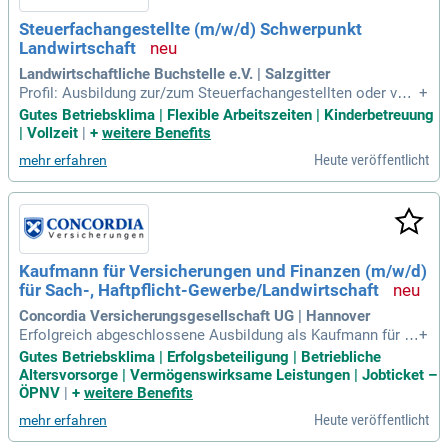
Steuerfachangestellte (m/w/d) Schwerpunkt
Landwirtschaft
Landwirtschaftliche Buchstelle e.V. | Salzgitter
Profil: Ausbildung zur/zum Steuerfachangestellten oder verg
+
leichbare Qualifikation; Mehrjährige Berufserfahrung in einer
Gutes Betriebsklima | Flexible Arbeitszeiten | Kinderbetreuung
Steuerberatungskanzlei; Sicherer Umgang mit DATEV, ideale
| Vollzeit
|
+
weitere Benefits
rweise auch nlb-Anwendungen; Interesse an landwirtschaftli
Heute veröffentlicht
mehr erfahren
chen Mandaten –
Kaufmann für Versicherungen und Finanzen (m/w/d)
für Sach-, Haftpflicht-Gewerbe/Landwirtschaft
Concordia Versicherungsgesellschaft UG | Hannover
Erfolgreich abgeschlossene Ausbildung als Kaufmann für V
+
ersicherungen und Finanzen (m/w/d) oder vergleichbare Qua
Gutes Betriebsklima | Erfolgsbeteiligung | Betriebliche
lifikation im Versicherungswesen; Mehrjährige Berufserfahr
Altersvorsorge | Vermögenswirksame Leistungen | Jobticket –
ung in der Sachversicherung, idealerweise im Bereich Landw
ÖPNV
|
+
weitere Benefits
irtschaftsversicherung
Heute veröffentlicht
mehr erfahren