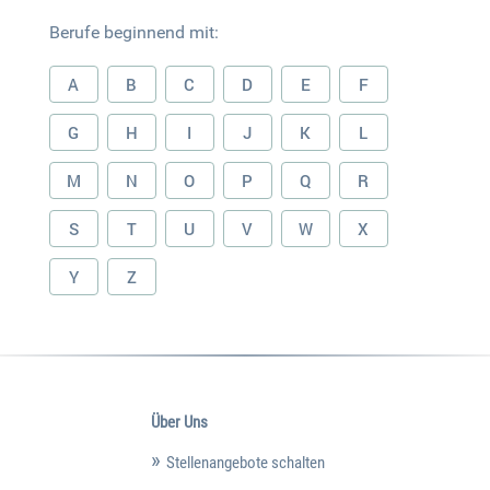
Berufe beginnend mit:
A
B
C
D
E
F
G
H
I
J
K
L
M
N
O
P
Q
R
S
T
U
V
W
X
Y
Z
Über Uns
Stellenangebote schalten