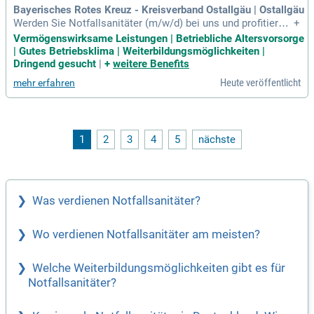
klinische Notfallversorgung westlich von Berlin!
Bayerisches Rotes Kreuz - Kreisverband Ostallgäu | Ostallgäu
Werden Sie Notfallsanitäter (m/w/d) bei uns und profitieren
+
Sie von einer leistungsgerechten Bezahlung nach BRK-Vergü
Vermögenswirksame Leistungen | Betriebliche Altersvorsorge
tungstarifvertrag. Genießen Sie zwei Jahressonderzahlunge
| Gutes Betriebsklima | Weiterbildungsmöglichkeiten |
n jährlich sowie Schichtzulagen und Zeitzuschläge je nach E
Dringend gesucht
|
+
weitere Benefits
insatz. Unser Betriebliches Gesundheitsmanagement unters
Heute veröffentlicht
mehr erfahren
tützt Ihre Fitness mit einem Zuschuss zum Fitnessstudio. P
rofitieren Sie von attraktiven Mitarbeiterrabatten und einem
monatlichen Zuschuss zu vermögenswirksamen Leistunge
n. Arbeiten Sie selbstständig in einer sinnstiftenden Organis
ation und nutzen Sie die Chancen zur persönlichen und beru
1
2
3
4
5
nächste
flichen Entwicklung. Freuen Sie sich auf 30 Tage Urlaub sow
ie zwei Regenerationstage im Jahr – für Ihr Wohlbefinden!
Was verdienen Notfallsanitäter?
Wo verdienen Notfallsanitäter am meisten?
Welche Weiterbildungsmöglichkeiten gibt es für
Notfallsanitäter?