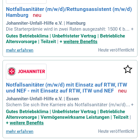
Notfallsanitäter (m/w/d)/Rettungsassistent (m/w/d)
Hamburg
Johanniter-Unfall-Hilfe e.V. | Hamburg
Die Starterprämie wird in zwei Raten ausgezahlt: 1500 € brut
+
to nach 6 Monaten und weitere 1500 € brutto nach 12 Mona
Gutes Betriebsklima | Unbefristeter Vertrag | Betriebliche
ten. Voraussetzung ist eine Anstellung mit mindestens 30
Altersvorsorge | Teilzeit
|
+
weitere Benefits
Wochenstunden und einer Beschäftigungsdauer von einem
Heute veröffentlicht
mehr erfahren
Jahr. Ein erfolgreicher Abschluss als Notfallsanitäter oder R
ettungsassistent sowie ein Führerschein der Klasse C1 sind
erforderlich. Neben einem attraktiven Monatsgehalt erwarte
n Sie 30 Urlaubstage, eine betriebliche Altersvorsorge und G
esundheitsmanagement. Weitere Vorteile sind Fahrrad-Leas
ing, persönliche Zulagen für Kinder, Freistellungen und zahlr
Notfallsanitäter (m/w/d) mit Einsatz auf RTW, ITW
eiche Weiterbildungsmöglichkeiten. Genießen Sie auch Ver
und NEF - mit Einsatz auf RTW, ITW und NEF
günstigungen im öffentlichen Nahverkehr sowie zusätzliche
freie Tage an Heiligabend und Silvester.
Johanniter-Unfall-Hilfe e.V. | Essen
Sichern Sie sich Ihre Karriere als Notfallsanitäter (m/w/d) u
+
nd profitieren Sie von attraktiven Vorteilen! Dazu gehören ei
Gutes Betriebsklima | Unbefristeter Vertrag | Betriebliche
n wettbewerbsfähiges Monatsgehalt, 30 Urlaubstage sowie
Altersvorsorge | Vermögenswirksame Leistungen | Teilzeit
|
Anerkennung Ihrer Vordienstzeiten. Unsere umfangreiche be
+
weitere Benefits
triebliche Altersvorsorge und finanzielle Unterstützung für F
Heute veröffentlicht
mehr erfahren
ührerscheine fördern Ihre berufliche Entwicklung. Zudem bie
ten wir die Möglichkeit, an Fort- und Weiterbildungen teilzun