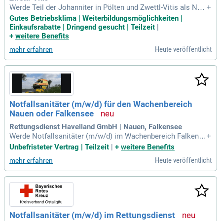
Werde Teil der Johanniter in Pölten und Zwettl-Vitis als Notf
+
allsanitäter:in oder Einsatzlenker:in! Ab November 2025 ges
Gutes Betriebsklima | Weiterbildungsmöglichkeiten |
taltest du mit uns den Sekundärtransport zwischen Landes-
Einkaufsrabatte | Dringend gesucht | Teilzeit
|
und Universitätskliniken in Niederösterreich. Deine Expertis
+
weitere Benefits
e ist gefragt!
Heute veröffentlicht
mehr erfahren
Notfallsanitäter (m/w/d) für den Wachenbereich
Nauen oder Falkensee
Rettungsdienst Havelland GmbH | Nauen, Falkensee
Werde Notfallsanitäter (m/w/d) im Wachenbereich Falkense
+
e oder Nauen! Unsere modernen Einsatzfahrzeuge von MAN
Unbefristeter Vertrag | Teilzeit
|
+
weitere Benefits
und hochwertige Einkleidung garantieren beste Voraussetzu
Heute veröffentlicht
mehr erfahren
ngen. Du profitierst von einem unbefristeten Arbeitsverhältn
is, flexiblen Arbeitszeitmodellen und 30 Urlaubstagen, plus b
is zu 6 Tagen Zusatzurlaub. Interne und externe Fort- und We
iterbildungen machen dich fit für herausfordernde Einsätze.
Zudem bieten wir Anreize wie Job-Rad, Zuschüsse zum Deu
tschlandticket und Kooperationen mit Fitnessanbietern. Sch
Notfallsanitäter (m/w/d) im Rettungsdienst
ließe dich unserem engagierten Team an und sichere die prä