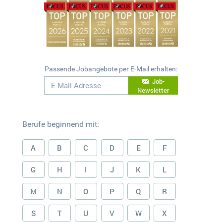
Passende Jobangebote per E-Mail erhalten:
Job-
Newsletter
Berufe beginnend mit:
A
B
C
D
E
F
G
H
I
J
K
L
M
N
O
P
Q
R
S
T
U
V
W
X