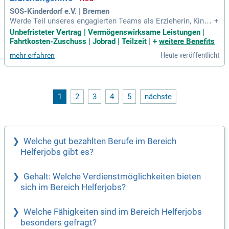
SOS-Kinderdorf e.V. | Bremen
Werde Teil unseres engagierten Teams als Erzieherin, Kinde
+
rkrankenpflegerin oder Sozialpädagogin (m/w/d) im Betreuu
Unbefristeter Vertrag | Vermögenswirksame Leistungen |
ngsdienst der stationären Erziehungshilfe in Bremen. Wir bi
Fahrtkosten-Zuschuss | Jobrad | Teilzeit
|
+
weitere Benefits
eten unbefristete Anstellungen in Voll- oder Teilzeit (30 oder
Heute veröffentlicht
mehr erfahren
38,5 Stunden/Woche). Unser Geschwisterhaus betreut Gesc
hwister während Inobhutnahmen, um ihre familiäre Identität
zu bewahren. In einem sicheren und liebevollen Umfeld unte
rstützen wir Kinder und Jugendliche im Alter von 2 bis 12 Ja
hren. Hier arbeitest du in einem multiprofessionellen Team
1
2
3
4
5
nächste
und schaffst einen angstfreien Schutzraum. Bewirb dich initi
ativ, und wir kontaktieren dich im Falle einer Vakanz!
Welche gut bezahlten Berufe im Bereich
Helferjobs gibt es?
Gehalt: Welche Verdienstmöglichkeiten bieten
sich im Bereich Helferjobs?
Welche Fähigkeiten sind im Bereich Helferjobs
besonders gefragt?