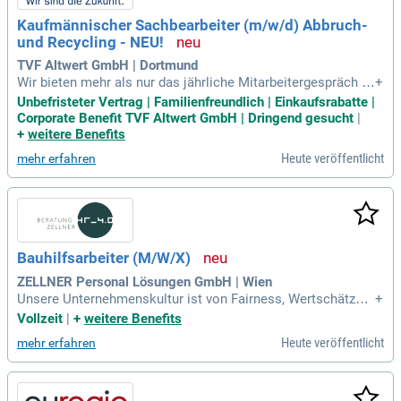
erleben Sie ein kollegiales Team, das Wert auf Teamgeist le
Kaufmännischer Sachbearbeiter (m/w/d) Abbruch-
gt!
und Recycling - NEU!
TVF Altwert GmbH | Dortmund
Wir bieten mehr als nur das jährliche Mitarbeitergespräch m
+
it Ihrer Führungskraft an; Familienfreundliches Umfeld: Dank
Unbefristeter Vertrag | Familienfreundlich | Einkaufsrabatte |
unserer Online-Nachhilfe für schulpflichtige Kinder von Mita
Corporate Benefit TVF Altwert GmbH | Dringend gesucht
|
rbeitenden und dem Familienservice benefitatwork unterstüt
+
weitere Benefits
zen wir Sie in
Heute veröffentlicht
mehr erfahren
Bauhilfsarbeiter (M/W/X)
ZELLNER Personal Lösungen GmbH | Wien
Unsere Unternehmenskultur ist von Fairness, Wertschätzun
+
g und Offenheit geprägt; Du arbeitest selbstständig und eige
Vollzeit
|
+
weitere Benefits
nständig in deinem Aufgabenbereich; Wir bieten regelmäßig
Heute veröffentlicht
mehr erfahren
e Weiterbildungen im Fachbereich; Du kannst auf eine verläs
sliche und pünktliche