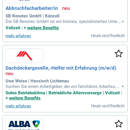
Abbruchfacharbeiter/in
SB Renotec GmbH | Künzell
Die SB Renotec GmbH ist ein kleines, spezialisiertes Untern
+
ehmen im Baugewerbe mit Fokus auf Abbrucharbeiten. Wir l
Vollzeit
|
+
weitere Benefits
egen Wert auf präzises und sicheres Arbeiten unter Einhaltu
Heute veröffentlicht
mehr erfahren
ng hoher Qualitätsstandards.
Dachdeckergeselle,-Helfer mit Erfahrung (m/w/d)
Uwe Weise | Hessisch Lichtenau
Suchen Sie einen Arbeitgeber, der ein familiäres Arbeitsumf
+
eld bietet? Werden Sie Teil unseres motivierten Teams und
Gutes Betriebsklima | Betriebliche Altersvorsorge | Vollzeit
|
gestalten Sie aktiv unser Handwerk im Dachbau und der Da
+
weitere Benefits
chsanierung mit! Wir freuen uns auf engagierte Bewerber, di
Heute veröffentlicht
mehr erfahren
e Freude an abwechslungsreichen Aufgaben haben. Ihre Erfa
hrung als Dachdeckergeselle oder -helfer ist bei uns willko
mmen und trägt zur Stabilität und Pflege hochwertiger Däch
er bei. Ein Führerschein der Klasse B ist erforderlich, um im
Arbeitsalltag flexibel zu agieren. Bewerben Sie sich jetzt und