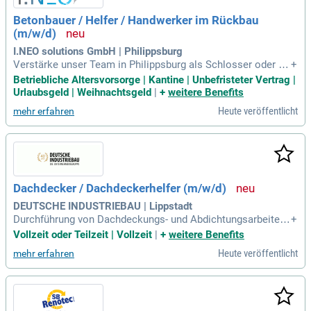
Betonbauer / Helfer / Handwerker im Rückbau
(m/w/d)
I.NEO solutions GmbH | Philippsburg
Verstärke unser Team in Philippsburg als Schlosser oder Sc
+
hlosserhelfer (m/w/d)! Deine Aufgaben umfassen Rückbau,
Betriebliche Altersvorsorge | Kantine | Unbefristeter Vertrag |
Montage und Demontage nach Anweisung. Eine abgeschlos
Urlaubsgeld | Weihnachtsgeld
|
+
weitere Benefits
sene handwerkliche Ausbildung ist wünschenswert, und gut
Heute veröffentlicht
mehr erfahren
e Deutschkenntnisse sind wichtig für die Teamkommunikati
on. Flexibilität und Teamfähigkeit ermöglichen es dir, dich s
chnell auf neue Herausforderungen einzustellen. Wir bieten
dir einen unbefristeten Arbeitsplatz, Urlaubsgeld sowie Zusa
tzleistungen wie betriebliche Altersvorsorge und Weihnacht
sgeld. Bewirb dich jetzt und werde Teil eines dynamischen T
Dachdecker / Dachdeckerhelfer (m/w/d)
eams, das Wert auf Genauigkeit und Sorgfalt legt!
DEUTSCHE INDUSTRIEBAU | Lippstadt
Durchführung von Dachdeckungs- und Abdichtungsarbeiten;
+
Reparaturen und Wartungsarbeiten an bestehenden Dächern;
Vollzeit oder Teilzeit | Vollzeit
|
+
weitere Benefits
Mitarbeit bei der Installation von Dachfenstern und Dämmu
Heute veröffentlicht
mehr erfahren
ngen.