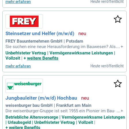
Heute veröffentlicht
mehr erfahren
Steinsetzer und Helfer (m/w/d)
FREY Bauunternehmen GmbH | Potsdam
Sie suchen eine neue Herausforderung im Bauwesen? Als S
+
teinsetzer oder Helfer (m/w/d) erwarten Sie bei uns spanne
Unbefristeter Vertrag | Vermögenswirksame Leistungen |
nde Projekte und ein kollegiales Team. Zu unseren Kernkom
Vollzeit
|
+
weitere Benefits
petenzen zählen die Verlegung von Natur- und Betonpflaster
Heute veröffentlicht
mehr erfahren
sowie die Nutzung der Explosivramme. Ideale Bewerber brin
gen eine Ausbildung als Straßenbauer oder Pflasterer mit. E
rfahrungen in der Vorbereitung, wie Planum und Tragschicht
en, sind von Vorteil. Freuen Sie sich auf eine unbefristete V
ollzeitstelle mit übertariflicher Bezahlung in einem wachsen
den Unternehmen. Bewerben Sie sich jetzt!
Jungbauleiter (m/w/d) Hochbau
weisenburger bau GmbH | Frankfurt am Main
Die weisenburger-Gruppe ist seit 1955 ein Pionier im Bau- u
+
nd Immobiliensektor. Mit über 650 Mitarbeitern erzielen wir
Betriebliche Altersvorsorge | Vermögenswirksame Leistungen
eine Gesamtleistung von 500 Millionen Euro. Unser Fokus li
| Urlaubsgeld | Unbefristeter Vertrag | Vollzeit
|
egt auf nachhaltigem Bauen: Wir realisieren Wohngebäude,
+
weitere Benefits