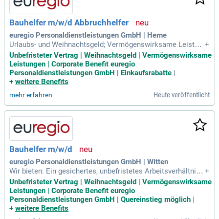
Bauhelfer m/w/d Abbruchhelfer
euregio Personaldienstleistungen GmbH | Herne
Urlaubs- und Weihnachtsgeld; Vermögenswirksame Leistun
+
gen; Verpflegungsmehraufwand und Fahrgeld/Tankgutschei
Unbefristeter Vertrag | Weihnachtsgeld | Vermögenswirksame
ne möglich; Corporate benefits = Rabatte und Angebote na
Leistungen | Corporate Benefit euregio
mhafter Hersteller und Marken für Mitarbeitende; Abwechsl
Personaldienstleistungen GmbH | Einkaufsrabatte
|
ungsreiche Tätigkeiten; Ein faires
+
weitere Benefits
Heute veröffentlicht
mehr erfahren
Bauhelfer m/w/d
euregio Personaldienstleistungen GmbH | Witten
Wir bieten: Ein gesichertes, unbefristetes Arbeitsverhältnis i
+
n Vollzeit; Übertarifliche Bezahlung 14,53€; Urlaubs- und Wei
Unbefristeter Vertrag | Weihnachtsgeld | Vermögenswirksame
hnachtsgeld; Vermögenswirksame Leistungen; Corporate b
Leistungen | Corporate Benefit euregio
enefits/attraktive Mitarbeiterangebote; Abwechslungsreiche
Personaldienstleistungen GmbH | Quereinstieg möglich
|
Tätigkeiten; Inflationsausgleichsprämie
+
weitere Benefits