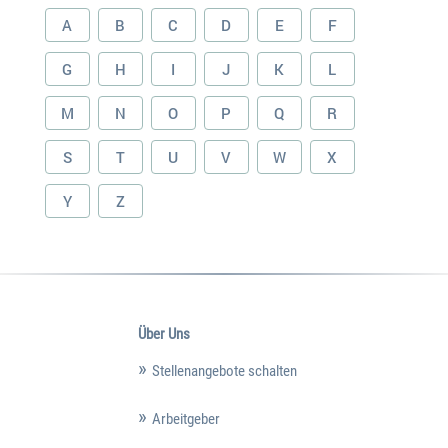
A
B
C
D
E
F
G
H
I
J
K
L
M
N
O
P
Q
R
S
T
U
V
W
X
Y
Z
Über Uns
Stellenangebote schalten
Arbeitgeber