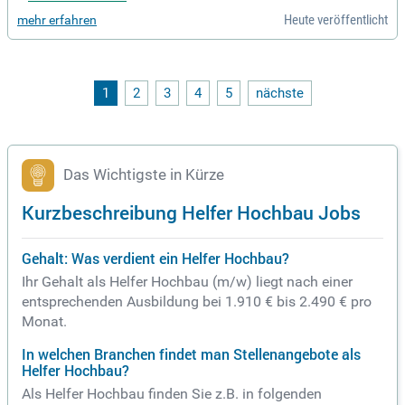
Pflegeeinrichtungen, Hotels sowie Büroflächen. Jährlich ste
Heute veröffentlicht
mehr erfahren
llen wir mehr als 3.000 hochwertige Einheiten fertig. Durch
Kooperationen mit innovativen Start-ups erweitern wir unser
Portfolio kontinuierlich. Über 20 Standorte in Deutschland g
ewährleisten unsere starke Marktpräsenz und optimale Proj
ektumsetzung.
1
2
3
4
5
nächste
Das Wichtigste in Kürze
Kurzbeschreibung Helfer Hochbau Jobs
Gehalt: Was verdient ein Helfer Hochbau?
Ihr Gehalt als Helfer Hochbau (m/w) liegt nach einer
entsprechenden Ausbildung bei 1.910 € bis 2.490 € pro
Monat.
In welchen Branchen findet man Stellenangebote als
Helfer Hochbau?
Als Helfer Hochbau finden Sie z.B. in folgenden