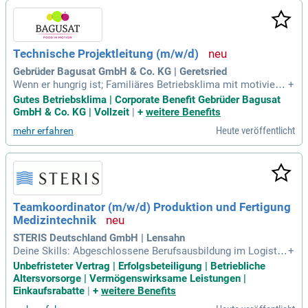
er Arbeitskleidung sichern wir Ihre Zufriedenheit. Arbeiten Si
e in renommierten Unternehmen und entwickeln Sie Ihre Fä
higkeiten weiter. Nutzen Sie auch unser Mitarbeitervorteilsp
rogramm für Vergünstigungen und kostenfreie Vorsorgeunt
Technische Projektleitung (m/w/d)
ersuchungen. Bewerben Sie sich jetzt!
Gebrüder Bagusat GmbH & Co. KG | Geretsried
Wenn er hungrig ist; Familiäres Betriebsklima mit motivierte
+
n und hilfsbereiten Kolleg Innen; Weiterbildung und Entwickl
Gutes Betriebsklima | Corporate Benefit Gebrüder Bagusat
ung, um Sie bei Ihrer Persönlichkeitsentwicklung zu fördern;
GmbH & Co. KG | Vollzeit
|
+
weitere Benefits
Mitarbeiterrabatte durch Corporate Benefits für Bagusat-Mit
Heute veröffentlicht
mehr erfahren
arbeitende
Teamkoordinator (m/w/d) Produktion und Fertigung
Medizintechnik
STERIS Deutschland GmbH | Lensahn
Deine Skills: Abgeschlossene Berufsausbildung im Logisti
+
k‑ oder Produktionsumfeld oder vergleichbare Qualifikation;
Unbefristeter Vertrag | Erfolgsbeteiligung | Betriebliche
Mehrjährige Berufserfahrung im Versand, Wareneingang ode
Altersvorsorge | Vermögenswirksame Leistungen |
r Lagerbetrieb; Erfahrung im Umgang mit Flurförderzeugen
Einkaufsrabatte
|
+
weitere Benefits
(z. B.