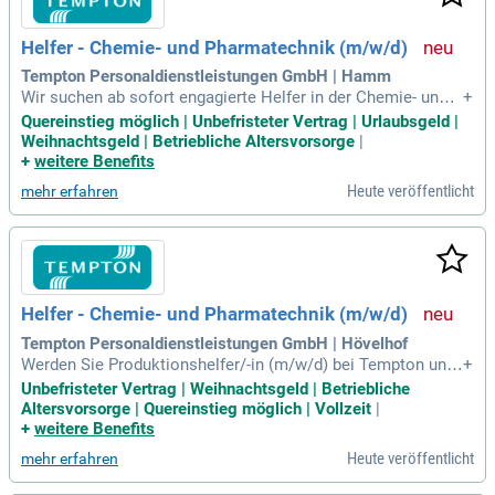
Helfer - Chemie- und Pharmatechnik (m/w/d)
Tempton Personaldienstleistungen GmbH | Hamm
Wir suchen ab sofort engagierte Helfer in der Chemie- und P
+
harmatechnik (m/w/d). Bist du flexibel, verantwortungsbewu
Quereinstieg möglich | Unbefristeter Vertrag | Urlaubsgeld |
sst und möchtest in einem dynamischen Umfeld tätig sein?
Weihnachtsgeld | Betriebliche Altersvorsorge
|
Dann freuen wir uns auf deine Bewerbung! Als einer der grö
+
weitere Benefits
ßten Personaldienstleister Deutschlands mit über 11.000 Ko
Heute veröffentlicht
mehr erfahren
llegen an 200 Standorten bieten wir dir spannende Möglichk
eiten. Deine Aufgaben umfassen Lagerarbeit, Logistik, Kom
missionierung und leichte Maschinenbedienung. Wir heißen
sowohl erfahrene Produktionshelfer als auch Quereinsteiger
aus dem Lagerbereich herzlich willkommen, die sich einer n
euen Herausforderung stellen möchten.
Helfer - Chemie- und Pharmatechnik (m/w/d)
Tempton Personaldienstleistungen GmbH | Hövelhof
Werden Sie Produktionshelfer/-in (m/w/d) bei Tempton und
+
genießen Sie ein unbefristetes Arbeitsverhältnis mit attrakti
Unbefristeter Vertrag | Weihnachtsgeld | Betriebliche
ven Bedingungen. Profitieren Sie von einer Bezahlung nach
Altersvorsorge | Quereinstieg möglich | Vollzeit
|
GVP/DGB-Tarifvertrag sowie tollen Zuschlägen für Überstun
+
weitere Benefits
den und Schichtarbeit. Je nach Betriebszugehörigkeit erwart
Heute veröffentlicht
mehr erfahren
en Sie bis zu 30 Tage Urlaub und zusätzliches Urlaubs- und
Weihnachtsgeld. Mit persönlicher Betreuung und kostenfrei