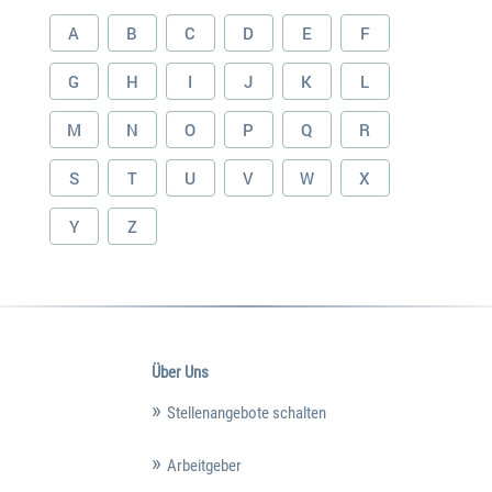
A
B
C
D
E
F
G
H
I
J
K
L
M
N
O
P
Q
R
S
T
U
V
W
X
Y
Z
Über Uns
Stellenangebote schalten
Arbeitgeber