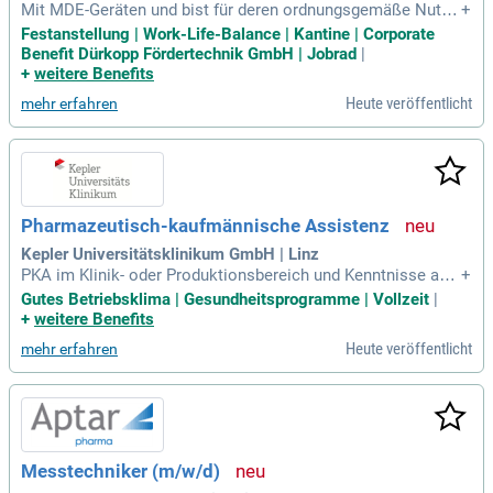
Mit MDE-Geräten und bist für deren ordnungsgemäße Nutzu
+
ng zuständig; Du führst allgemeine Lagertätigkeiten gewisse
Festanstellung | Work-Life-Balance | Kantine | Corporate
nhaft und effizient durch; Du übernimmst den innerbetrieblic
Benefit Dürkopp Fördertechnik GmbH | Jobrad
|
hen Transport von Waren und Materialien.
+
weitere Benefits
Heute veröffentlicht
mehr erfahren
Pharmazeutisch-kaufmännische Assistenz
Kepler Universitätsklinikum GmbH | Linz
PKA im Klinik- oder Produktionsbereich und Kenntnisse aus
+
dem Bereich der Warenlogistik (SAP, mobile Kommissionier
Gutes Betriebsklima | Gesundheitsprogramme | Vollzeit
|
ung) erwünscht; vernetztes Wissen aus dem Gesundheitsber
+
weitere Benefits
eich sowie Kenntnisse über Abläufe im Krankenhaus von Vo
Heute veröffentlicht
mehr erfahren
rteil.
Messtechniker (m/w/d)