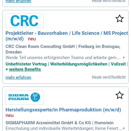
Heute veröffentlicht
mehr erfahren
Projektleiter - Bauvorhaben / Life Science / MS Project
(m/w/d)
CRC Clean Room Consulting GmbH | Freiburg im Breisgau,
Dresden
Werde Teil unseres erfolgreichen Teams und arbeite gemein
+
sam mit rund 150 Mitarbeitern* an spannenden und zukunfts
Unbefristeter Vertrag | Weiterbildungsmöglichkeiten | Vollzeit
|
weisenden Projekten und das für weltbekannte Firmen.
+
weitere Benefits
Heute veröffentlicht
mehr erfahren
Herstellungsexperte/in Pharmaproduktion (m/w/d)
SIGMAPHARM Arzneimittel GmbH & Co KG | Hornstein
Einschulung und individuelle Weiterbildungen; Keine Feierta
+