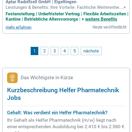
Aptar Radolfzell GmbH | Eigeltingen
Leistungen & Benefits: Ihre Vorteile: Fachliche Weiterentwic
+
klung und Karriereplanung; Flexible Arbeitszeiten, 30 Tage Ur
Festanstellung | Unbefristeter Vertrag | Flexible Arbeitszeiten |
laub; Mitarbeitergewinnbeteiligung; Firmenfitness, Mitarbeit
Kantine | Betriebliche Altersvorsorge
|
+
weitere Benefits
errabatte, Altersvorsorge, Kantinenessen; Regelmäßige Firm
Heute veröffentlicht
mehr erfahren
enevents.
1
2
3
4
5
nächste
Das Wichtigste in Kürze
Kurzbeschreibung Helfer Pharmatechnik
Jobs
Gehalt: Was verdient ein Helfer Pharmatechnik?
Ihr Gehalt als Helfer Pharmatechnik (m/w) liegt nach
einer entsprechenden Ausbildung bei 2.410 € bis 2.580 €