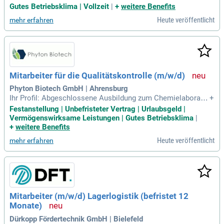
gs- und Wochenendarbeit; Sehr gute Erreichbarkeit unserer
Gutes Betriebsklima | Vollzeit
|
+
weitere Benefits
Betriebsstätte (direkt an der A3) und gratis Parkplätze; Ein ä
Heute veröffentlicht
mehr erfahren
ußerst angenehmes und wertschätzendes Betriebsklima; Att
raktive Benefits für Mitarbeiter
Mitarbeiter für die Qualitätskontrolle (m/w/d)
Phyton Biotech GmbH | Ahrensburg
Ihr Profil: Abgeschlossene Ausbildung zum Chemielaborant
+
en (m/w/d), CTA (m/w/d) oder vergleichbare Qualifikation;
Festanstellung | Unbefristeter Vertrag | Urlaubsgeld |
Mehrjährige einschlägige Berufserfahrung im analytischen U
Vermögenswirksame Leistungen | Gutes Betriebsklima
|
mfeld; Kenntnisse chromatographischer Analyseverfahren, i
+
weitere Benefits
nsbesondere LC, idealerweise
Heute veröffentlicht
mehr erfahren
Mitarbeiter (m/w/d) Lagerlogistik (befristet 12
Monate)
Dürkopp Fördertechnik GmbH | Bielefeld