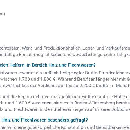
ung
flechtereien, Werk- und Produktionshallen, Lager- und Verkaufsr
lfältige Einsatzmöglichkeiten und abwechslungsreiche Tätigkei
sich Helfern im Bereich Holz und Flechtwaren?
htwaren erwartet ein tariflich festgelegter Brutto-Stundenlohn 
wischen 1.700 und 1.800 €. Während Berufsanfänger hier mit Ge
twortlichkeit der Verdienst auf bis zu 2.200 € brutto im Monat
 und die Region nehmen maßgeblichen Einfluss auf die Höhe de
h rund 1.600 € verdienen, sind es in Baden-Württemberg bereits 
lz und Flechtwaren in den Stellenanzeigen auf unserer Jobbörse
ch Holz und Flechtwaren besonders gefragt?
n wird eine gute körperliche Konstitution und Belastbarkeit verl