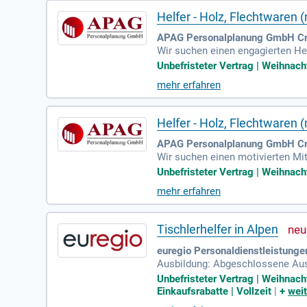
Helfer - Holz, Flechtwaren 
APAG Personalplanung GmbH Crai
Wir suchen einen engagierten Hel
gefragt, insbesondere beim Bed
Unbefristeter Vertrag | Weihnacht
ernehmen der Holz- und Kunststo
mehr erfahren
svorschriften. Voraussetzungen 
von übertariflicher Bezahlung un
Helfer - Holz, Flechtwaren 
APAG Personalplanung GmbH Cra
Wir suchen einen motivierten Mit
tützen Sie die Produktion von 
Unbefristeter Vertrag | Weihnacht
on entscheidender Bedeutung für
mehr erfahren
Wenn Sie Interesse an der Arbeit
eil eines engagierten Teams in
Tischlerhelfer in Alpen
euregio Personaldienstleistung
Ausbildung: Abgeschlossene Ausbi
s Denken bei der Umsetzung ind
Unbefristeter Vertrag | Weihnac
uf
Einkaufsrabatte | Vollzeit
|
+
weit