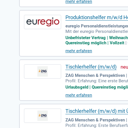
mehr erfahren
Produktionshelfer m/w/d H
euregio Personaldienstleistung
Mit der euregio Personaldienstle
helfer, Produktionsmitarbeiter H
Unbefristeter Vertrag | Weihnac
Quereinstieg möglich | Vollzeit
|
mehr erfahren
Tischlerhelfer (m/w/d)
ZAG Menschen & Perspektiven |
Profil: Erfahrung: Eine erste B
ereinsteigern (m/w/d) gerne ein
Urlaubsgeld | Quereinstieg möglic
mehr erfahren
Tischlerhelfer (m/w/d) mi
ZAG Menschen & Perspektiven |
Profil: Erfahrung: Erste Berufse