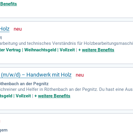
le. Soft Skills: Eigenverantwortung, Flexibilität und Fleiß.
 Benefits
Holz
t
rarbeitung und technisches Verständnis für Holzbearbeitungsmaschi
uptaufgaben umfassen das Bearbeiten von Holzbalken durch Sägen, 
ter Vertrag | Weihnachtsgeld | Vollzeit
|
+
weitere Benefits
 ohne Probezeit in einem dynamischen Team und kümmerst dich um d
nd das Lesen technischer Zeichnungen sind wichtig für deinen Erfolg
er (m/w/d) – Handwerk mit Holz
öthenbach an der Pegnitz
Schreiner und Helfer in Röthenbach an der Pegnitz. Du hast eine Aus
nbefristete Anstellung mit einem Stundenlohn zwischen 17,87 € und 
sgeld | Vollzeit
|
+
weitere Benefits
s Herstellen von Transportkisten, das Mischen von Lacken und Dok
erforderlich. Profitiere von Urlaubs- und Weihnachtsgeld sowie ein
rnahme.
gern