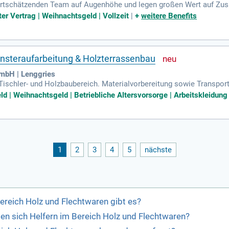
wertschätzenden Team auf Augenhöhe und legen großen Wert auf Zus
ter Vertrag | Weihnachtsgeld | Vollzeit
|
+
weitere Benefits
ensteraufarbeitung & Holzterrassenbau
mbH | Lenggries
Tischler- und Holzbaubereich. Materialvorbereitung sowie Transpor
reich.
ld | Weihnachtsgeld | Betriebliche Altersvorsorge | Arbeitskleidung 
1
2
3
4
5
nächste
Bereich Holz und Flechtwaren gibt es?
en sich Helfern im Bereich Holz und Flechtwaren?