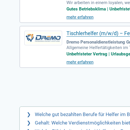
Wir arbeiten in einem loyalen, 
che Betreuung.
Gutes Betriebsklima | Unbefriste
mehr erfahren
Tischlerhelfer (m/w/d) – F
Dremo Personaldienstleistung G
Allgemeine Helfertätigkeiten im 
ung und Sauberkeit im Arbeitsbe
Unbefristeter Vertrag | Urlaubsge
mehr erfahren
Welche gut bezahlten Berufe für Helfer im 
Gehalt: Welche Verdienstmöglichkeiten biet