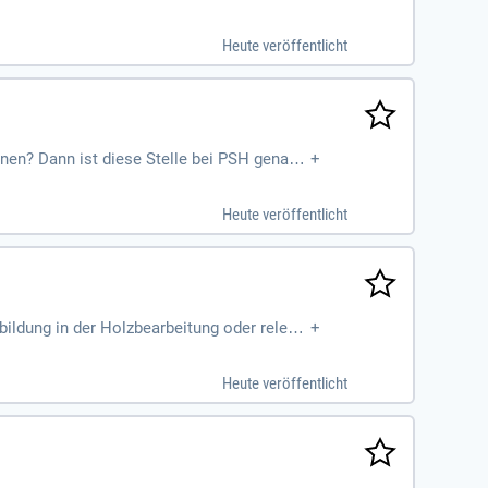
Heute veröffentlicht
nen? Dann ist diese Stelle bei PSH genau
+
Hobeln und Fräsen sowie die Qualitätskont
ie Einrichtung sowie Bedienung von Maschi
Heute veröffentlicht
. Nutze die Chance auf eine langfristige Ka
bildung in der Holzbearbeitung oder releva
+
20,53 €, abhängig von deiner Berufserfahru
umentationsarbeiten. Ein Führerschein so
Heute veröffentlicht
er vielversprechenden beruflichen Perspekt