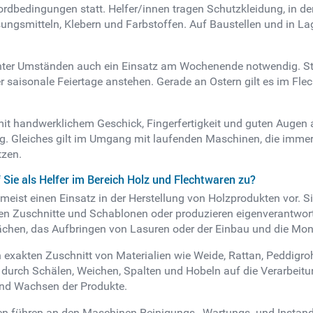
ordbedingungen statt. Helfer/innen tragen Schutzkleidung, in de
sungsmitteln, Klebern und Farbstoffen. Auf Baustellen und in La
nter Umständen auch ein Einsatz am Wochenende notwendig. Stre
saisonale Feiertage anstehen. Gerade an Ostern gilt es im Fle
mit handwerklichem Geschick, Fingerfertigkeit und guten Augen 
ig. Gleiches gilt im Umgang mit laufenden Maschinen, die imme
tzen.
ie als Helfer im Bereich Holz und Flechtwaren zu?
meist einen Einsatz in der Herstellung von Holzprodukten vor. S
gen Zuschnitte und Schablonen oder produzieren eigenverantwort
chen, das Aufbringen von Lasuren oder der Einbau und die Monta
xakten Zuschnitt von Materialien wie Weide, Rattan, Peddigro
n durch Schälen, Weichen, Spalten und Hobeln auf die Verarbeitu
und Wachsen der Produkte.
en führen an den Maschinen Reinigungs-, Wartungs- und Instand