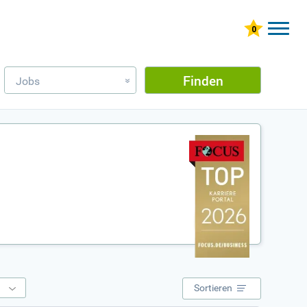
Finden
Jobs
»
e
Sortieren