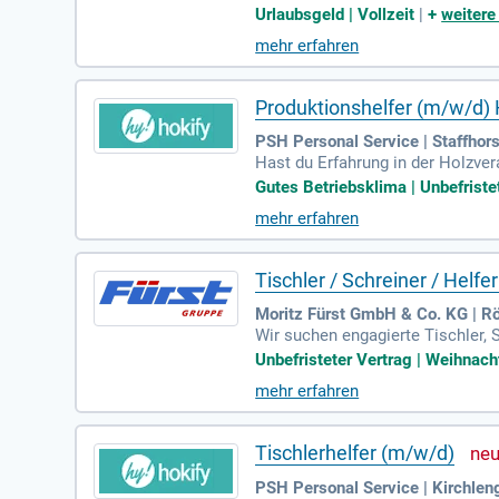
ür die Abstimmung auf der Baustel
Urlaubsgeld | Vollzeit
|
+
weitere
mehr erfahren
Produktionshelfer (m/w/d) 
PSH Personal Service | Staffhors
Hast du Erfahrung in der Holzve
das Richtige für dich! Deine Ha
Gutes Betriebsklima | Unbefriste
rolle. Du arbeitest unbefristet
mehr erfahren
nen. Körperliche Belastbarkeit u
rriere im Produktionsumfeld!
Tischler / Schreiner / Helf
Moritz Fürst GmbH & Co. KG | R
Wir suchen engagierte Tischler, 
nte Erfahrung? Wir bieten eine u
Unbefristeter Vertrag | Weihnacht
ng. Deine Aufgaben umfassen da
mehr erfahren
wie gute Deutschkenntnisse sind 
ive mit der Möglichkeit zur Übe
Tischlerhelfer (m/w/d)
PSH Personal Service | Kirchlen