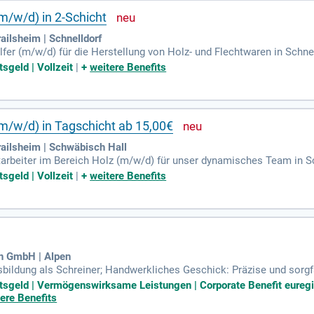
(m/w/d) in 2-Schicht
lsheim | Schnelldorf
fer (m/w/d) für die Herstellung von Holz- und Flechtwaren in Schnel
ienen und Einrichten von CNC-Maschinen. Wir bieten ein dynamisch
sgeld | Vollzeit
|
+
weitere Benefits
ffbranche. Ihre Aufgaben umfassen das Bearbeiten von Fertigungsau
sind Berufserfahrung oder handwerkliches Geschick sowie Teamfähigk
d attraktiven Einsatzzulagen in einem 2-Schicht-System.
(m/w/d) in Tagschicht ab 15,00€
ilsheim | Schwäbisch Hall
arbeiter im Bereich Holz (m/w/d) für unser dynamisches Team in Sc
hochwertigen Holzwaren und bedienen moderne Maschinen. Handwerk
sgeld | Vollzeit
|
+
weitere Benefits
 diese Position. Zu Ihren Aufgaben gehören auch Qualitätskontroll
 mit Holz haben und zuverlässig sind, möchten wir Sie kennenlernen
 einem wachsenden Unternehmen!
en GmbH | Alpen
ldung als Schreiner; Handwerkliches Geschick: Präzise und sorgfält
ividueller Kundenwünsche; Teamfähigkeit: Zusammenarbeit im Team
htsgeld | Vermögenswirksame Leistungen | Corporate Benefit eureg
ere Benefits