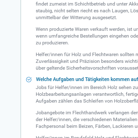
findet zumeist im Schichtbetrieb und unter Akk
staubig, nicht selten riecht es nach Laugen, Lö
unmittelbar der Witterung ausgesetzt.
Wenn produzierte Waren verkauft werden, ist u
wenn umfangreiche Bestellungen eingehen oder 
zu produzieren.
Helfer/innen für Holz und Flechtwaren sollten 
Zuverlässigkeit und Präzision besonders wicht
über geltende Sicherheitsvorschriften vorausse
Welche Aufgaben und Tätigkeiten kommen auf S
Jobs für Helfer/innen im Bereich Holz sehen zu
Holzbearbeitungsanlagen verantwortlich, ferti
Aufgaben zählen das Schleifen von Holzoberflä
Jobangebote im Flechthandwerk verlangen den e
der Helfer/innen, die verschiedenen Materialie
Fachpersonal beim Beizen, Färben, Lackieren 
Helfer/innen im Berufsfeld Holz und Flechtwar