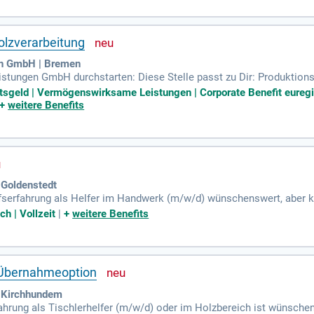
olzverarbeitung
en GmbH | Bremen
istungen GmbH durchstarten: Diese Stelle passt zu Dir: Produktions
olz, Mitarbeiter Holzproduktion, Maschinenbediener Holz, Fertigung
htsgeld | Vermögenswirksame Leistungen | Corporate Benefit eureg
+
weitere Benefits
 Goldenstedt
erufserfahrung als Helfer im Handwerk (m/w/d) wünschenswert, aber 
e Chance!
h | Vollzeit
|
+
weitere Benefits
t Übernahmeoption
 Kirchhundem
rfahrung als Tischlerhelfer (m/w/d) oder im Holzbereich ist wünsch