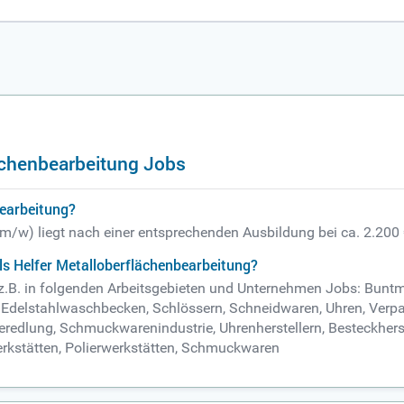
aben beinhalten auch die Montage und Qualitätskontrolle der Baut
e in der Galvanik-Branche!
ächenbearbeitung Jobs
bearbeitung?
 (m/w) liegt nach einer entsprechenden Ausbildung bei ca. 2.200
ls Helfer Metalloberflächenbearbeitung?
 z.B. in folgenden Arbeitsgebieten und Unternehmen Jobs: Buntm
, Edelstahlwaschbecken, Schlössern, Schneidwaren, Uhren, Verpa
redlung, Schmuckwarenindustrie, Uhrenherstellern, Besteckhers
erkstätten, Polierwerkstätten, Schmuckwaren