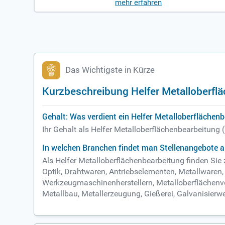
mehr erfahren
mit Übernahmeoption. Deine Aufg
n Teams und starte deine Karrier
Das Wichtigste in Kürze
Kurzbeschreibung Helfer Metalloberfl
Gehalt: Was verdient ein Helfer Metalloberflächen
Ihr Gehalt als Helfer Metalloberflächenbearbeitung
In welchen Branchen findet man Stellenangebote a
Als Helfer Metalloberflächenbearbeitung finden Sie
Optik, Drahtwaren, Antriebselementen, Metallwaren
Werkzeugmaschinenherstellern, Metalloberflächenve
Metallbau, Metallerzeugung, Gießerei, Galvanisierw