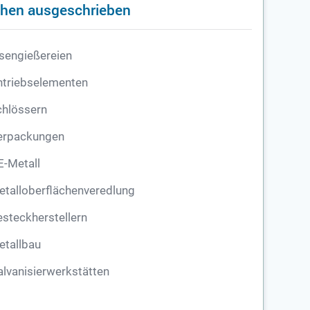
nchen ausgeschrieben
sengießereien
ntriebselementen
chlössern
erpackungen
E-Metall
talloberflächenveredlung
steckherstellern
etallbau
lvanisierwerkstätten