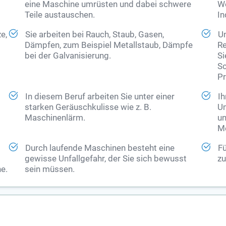
eine Maschine umrüsten und dabei schwere
We
Teile austauschen.
In
ze,
Sie arbeiten bei Rauch, Staub, Gasen,
Un
Dämpfen, zum Beispiel Metallstaub, Dämpfe
Re
bei der Galvanisierung.
Si
Sc
Pr
In diesem Beruf arbeiten Sie unter einer
Ih
starken Geräuschkulisse wie z. B.
Um
Maschinenlärm.
un
Me
Durch laufende Maschinen besteht eine
Fü
gewisse Unfallgefahr, der Sie sich bewusst
zu
e.
sein müssen.