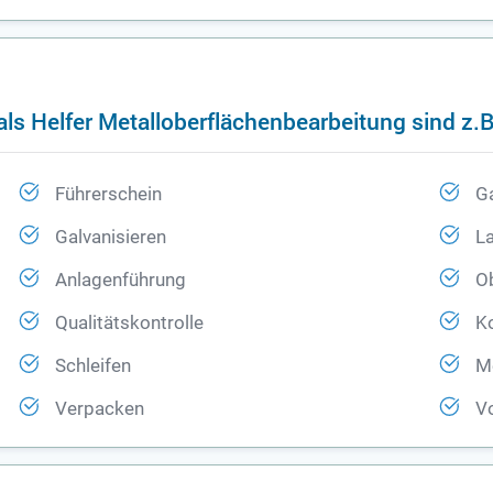
ls Helfer Metalloberflächenbearbeitung sind z.B
Führerschein
Ga
Galvanisieren
La
Anlagenführung
O
Qualitätskontrolle
Ko
Schleifen
Me
Verpacken
Vo