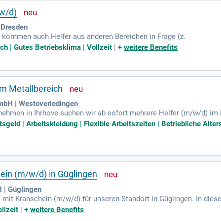
/w/d)
 Dresden
 kommen auch Helfer aus anderen Bereichen in Frage (z.
ch | Gutes Betriebsklima | Vollzeit
|
+
weitere Benefits
im Metallbereich
mbH | Westoverledingen
ehmen in Ihrhove suchen wir ab sofort mehrere Helfer (m/w/d) im M
chaft für Früh- und Spätschicht. Ihre Hauptaufgaben umfassen die Be
sgeld | Arbeitskleidung | Flexible Arbeitszeiten | Betriebliche Alte
en. Idealerweise bringen Sie Erfahrung im Metallbereich mit und 
ertarifliche Bezahlung ab 15,00 Euro pro Stunde sowie ein unbefriste
Sie von zusätzlichen finanziellen Anreizen, wie einer Wechselpräm
hein (m/w/d) in Güglingen
 | Güglingen
mit Kranschein (m/w/d) für unseren Standort in Güglingen. In dieser
k-Warenträgern und führst fachgerechte Schutzmaßnahmen durch. D
ilzeit
|
+
weitere Benefits
ich belastbar. Neben einer attraktiven Vergütung bieten wir Sonderz