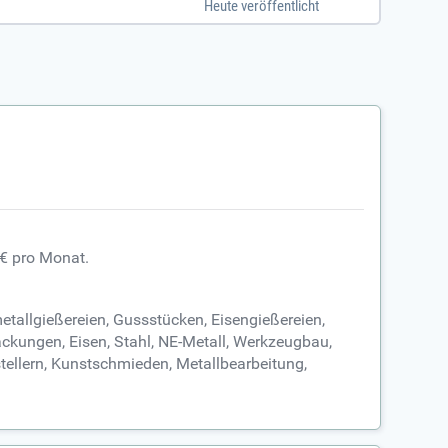
Heute veröffentlicht
eile. Werde Teil eines abwechslungsreiche
 € pro Monat.
etallgießereien, Gussstücken, Eisengießereien,
ckungen, Eisen, Stahl, NE-Metall, Werkzeugbau,
tellern, Kunstschmieden, Metallbearbeitung,