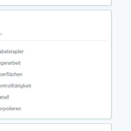
.
belstapler
gerarbeit
berflächen
ntrolltätigkeit
tall
rpolieren