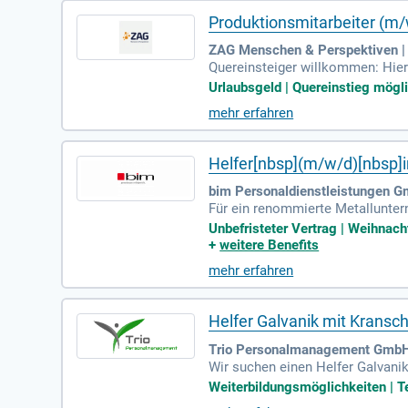
Produktionsmitarbeiter (m
ZAG Menschen & Perspektiven |
Quereinsteiger willkommen: Hier
Urlaubsgeld | Quereinstieg mögli
mehr erfahren
Helfer[nbsp](m/w/d)[nbsp]
bim Personaldienstleistungen G
Für ein renommierte Metalluntern
llzeit, mit einer Schichtbereits
Unbefristeter Vertrag | Weihnacht
Nachbearbeitung von Schweißnäht
+
weitere Benefits
verlässigkeit. Wir bieten eine üb
mehr erfahren
ahmechancen. Zudem profitieren 
Helfer Galvanik mit Kransc
Trio Personalmanagement GmbH
Wir suchen einen Helfer Galvanik 
rst du Kolbenstangen an Galvani
Weiterbildungsmöglichkeiten | Te
inen Kranschein und bist körperl