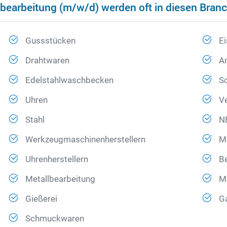
nbearbeitung (m/w/d) werden oft in diesen Bra
Gussstücken
Ei
Drahtwaren
A
Edelstahlwaschbecken
S
Uhren
V
Stahl
N
Werkzeugmaschinenherstellern
Me
Uhrenherstellern
Be
Metallbearbeitung
M
Gießerei
Ga
Schmuckwaren