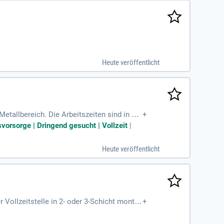
Heute veröffentlicht
etallbereich. Die Arbeitszeiten sind in Vo
+
arbeitung von Metalloberflächen sowie die
rsvorsorge | Dringend gesucht | Vollzeit
|
überzeugen durch Selbstständigkeit und Zu
tes Arbeitsverhältnis mit attraktiven Übern
Heute veröffentlicht
ie und pünktlichen Lohnzahlungen.
 Vollzeitstelle in 2- oder 3-Schicht montie
+
u hast Erfahrung im Metallbereich sowie e
ahlungen und eine langfristige Perspektive