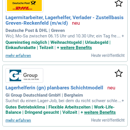
Lagermitarbeiter, Lagerhelfer, Verlader - Zustellbasis
Greven-Reckenfeld (m/w/d)
Deutsche Post & DHL | Greven
Wo); Mo-Sa zwischen 06.15 Uhr und 10.30 Uhr; ein Tag frei;
+
pünktliches Gehalt; bezahlte Einarbeitung – in vielen Sprach
Quereinstieg möglich | Weihnachtsgeld | Urlaubsgeld |
en möglich; kostenlose Sicherheitskleidung; Übernahme bei
Einkaufsrabatte | Teilzeit
|
+
weitere Benefits
guten Leistungen und offenen Positionen möglich; Attraktiv
Heute veröffentlicht
mehr erfahren
e Mitarbeiterangebote
Lagerhelferin (gn) planbares Schichtmodell
Gi Group Deutschland GmbH | Bergheim
Suchst du einen Lager-Job, bei dem du nicht schwer schlep
+
pen muss? Legst du Wert auf eine langfristige Schichtplanu
Gutes Betriebsklima | Flexible Arbeitszeiten | Work-Life-
ng, um deinen Alltag besser organisieren zu können?
Balance | Dringend gesucht | Vollzeit
|
+
weitere Benefits
Heute veröffentlicht
mehr erfahren