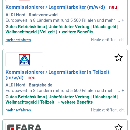
Kommissionierer / Lagermitarbeiter (m/w/d)
ALDI Nord | Radevormwald
Europaweit in 8 Ländern mit rund 5.500 Filialen und mehr al
+
s 90.000 Mitarbeitenden.
Gutes Betriebsklima | Unbefristeter Vertrag | Urlaubsgeld |
Weihnachtsgeld | Vollzeit
|
+
weitere Benefits
Heute veröffentlicht
mehr erfahren
Kommissionierer / Lagermitarbeiter in Teilzeit
(m/w/d)
ALDI Nord | Bargteheide
Europaweit in 8 Ländern mit rund 5.500 Filialen und mehr al
+
s 90.000 Mitarbeitenden.
Gutes Betriebsklima | Unbefristeter Vertrag | Urlaubsgeld |
Weihnachtsgeld | Teilzeit
|
+
weitere Benefits
Heute veröffentlicht
mehr erfahren