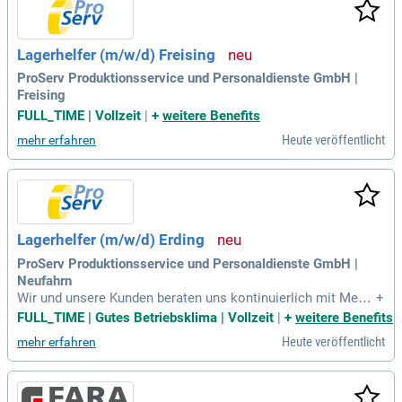
Lagerhelfer (m/w/d) Freising
ProServ Produktionsservice und Personaldienste GmbH |
Freising
FULL_TIME | Vollzeit
|
+
weitere Benefits
Heute veröffentlicht
mehr erfahren
Lagerhelfer (m/w/d) Erding
ProServ Produktionsservice und Personaldienste GmbH |
Neufahrn
Wir und unsere Kunden beraten uns kontinuierlich mit Mediz
+
in- und Gesundheitsexperten und treffen in unseren Gebäude
FULL_TIME | Gutes Betriebsklima | Vollzeit
|
+
weitere Benefits
n und Geschäftsräumen alle empfohlenen Vorsichtsmaßnah
Heute veröffentlicht
mehr erfahren
men, um die Gesunderhaltung unserer Mitarbeiter/innen und
aller anderen Menschen