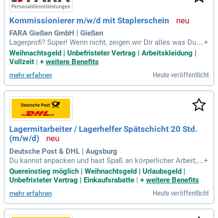
Kommissionierer m/w/d mit Staplerschein
FARA Gießen GmbH | Gießen
Lagerprofi? Super! Wenn nicht, zeigen wir Dir alles was Du w
+
issen musst! Dein Deutsch ist nicht perfekt? Kein Problem!
Weihnachtsgeld | Unbefristeter Vertrag | Arbeitskleidung |
Bei uns zählt Dein Einsatz. Staplerschein? Kannst Du auch ü
Vollzeit
|
+
weitere Benefits
ber uns machen. Zwei Schichten? Du bist flexibel und imme
Heute veröffentlicht
mehr erfahren
r am Start!
Lagermitarbeiter / Lagerhelfer Spätschicht 20 Std.
(m/w/d)
Deutsche Post & DHL | Augsburg
Du kannst anpacken und hast Spaß an körperlicher Arbeit; D
+
u arbeitest zuverlässig und bist engagiert; Du arbeitest gern
Quereinstieg möglich | Weihnachtsgeld | Urlaubsgeld |
im Team; Du bist mindestens 18 Jahre alt; Werde Lagermita
Unbefristeter Vertrag | Einkaufsrabatte
|
+
weitere Benefits
rbeiter bei Deutsche Post DHL: Ohne unsere Verlader käme
Heute veröffentlicht
mehr erfahren
keine Sendung pünktlich