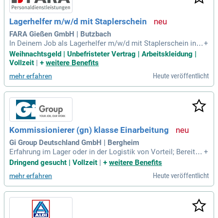
Lagerhelfer m/w/d mit Staplerschein
FARA Gießen GmbH | Butzbach
In Deinem Job als Lagerhelfer m/w/d mit Staplerschein in V
+
ollzeit bei unserem Kunden in Butzbach gibt's noch weitere
Weihnachtsgeld | Unbefristeter Vertrag | Arbeitskleidung |
Highlights – Komm bei uns vorbei und check´s im Gespräch
Vollzeit
|
+
weitere Benefits
ab!
Heute veröffentlicht
mehr erfahren
Kommissionierer (gn) klasse Einarbeitung
Gi Group Deutschland GmbH | Bergheim
Erfahrung im Lager oder in der Logistik von Vorteil; Bereitsc
+
haft zur Schichtarbeit und Flexibilität; Selbständige und stru
Dringend gesucht | Vollzeit
|
+
weitere Benefits
kturierte Arbeitsweise; Sprachkenntnisse: Deutsch, Englisch
Heute veröffentlicht
mehr erfahren
oder weitere Sprachen von Vorteil. ab sofort in Vollzeit in B
ergheim