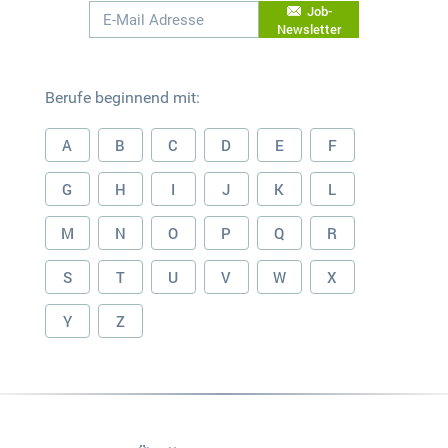
Job-
Newsletter
Berufe beginnend mit:
A
B
C
D
E
F
G
H
I
J
K
L
M
N
O
P
Q
R
S
T
U
V
W
X
Y
Z