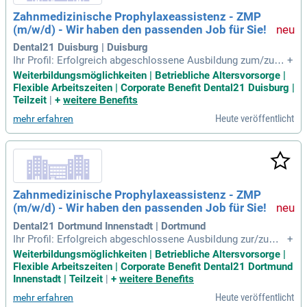
Zahnmedizinische Prophylaxeassistenz - ZMP
(m/w/d) - Wir haben den passenden Job für Sie!
Dental21 Duisburg | Duisburg
Ihr Profil: Erfolgreich abgeschlossene Ausbildung zum/zur Z
+
ahnmedizinischen Fachangestellten; ZFA und abgeschlosse
Weiterbildungsmöglichkeiten | Betriebliche Altersvorsorge |
ner Prophylaxe Basiskurs; Gute EDV-Kenntnisse; Idealerweis
Flexible Arbeitszeiten | Corporate Benefit Dental21 Duisburg |
e erste Berufserfahrung in der Rolle als ZMP; Kommunikatio
Teilzeit
|
+
weitere Benefits
nsstärke sowie freundliches
Heute veröffentlicht
mehr erfahren
Zahnmedizinische Prophylaxeassistenz - ZMP
(m/w/d) - Wir haben den passenden Job für Sie!
Dental21 Dortmund Innenstadt | Dortmund
Ihr Profil: Erfolgreich abgeschlossene Ausbildung zur/zum Z
+
ahnmedizinischen Fachangestellten; ZFA und abgeschlosse
Weiterbildungsmöglichkeiten | Betriebliche Altersvorsorge |
ner Prophylaxe Basiskurs; Gute EDV-Kenntnisse; Idealerweis
Flexible Arbeitszeiten | Corporate Benefit Dental21 Dortmund
e erste Berufserfahrung in der Rolle als ZMP; Kommunikatio
Innenstadt | Teilzeit
|
+
weitere Benefits
nsstärke sowie freundliches
Heute veröffentlicht
mehr erfahren