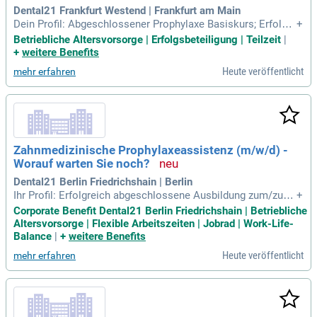
Dental21 Frankfurt Westend | Frankfurt am Main
Dein Profil: Abgeschlossener Prophylaxe Basiskurs; Erfolgre
+
ich abgeschlossene Ausbildung zur/zum Zahnmedizinische
Betriebliche Altersvorsorge | Erfolgsbeteiligung | Teilzeit
|
n Fachangestellten; Gute EDV-Kenntnisse; Idealerweise erst
+
weitere Benefits
e Berufserfahrung in der Rolle als ZMP; Kommunikationsstä
Heute veröffentlicht
mehr erfahren
rke sowie freundliches
Zahnmedizinische Prophylaxeassistenz (m/w/d) -
Worauf warten Sie noch?
Dental21 Berlin Friedrichshain | Berlin
Ihr Profil: Erfolgreich abgeschlossene Ausbildung zum/zur Z
+
ahnmedizinischen Fachangestellten; ZFA und abgeschlosse
Corporate Benefit Dental21 Berlin Friedrichshain | Betriebliche
ner Prophylaxe Basiskurs; Gute EDV-Kenntnisse; Idealerweis
Altersvorsorge | Flexible Arbeitszeiten | Jobrad | Work-Life-
e erste Berufserfahrung in der Rolle als ZMP; Kommunikatio
Balance
|
+
weitere Benefits
nsstärke sowie freundliches
Heute veröffentlicht
mehr erfahren