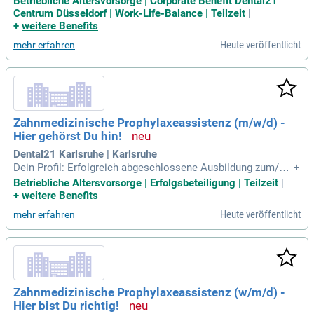
Betriebliche Altersvorsorge | Corporate Benefit Dental21
ner Prophylaxe Basiskurs; Gute EDV-Kenntnisse; Idealerweis
Centrum Düsseldorf | Work-Life-Balance | Teilzeit
|
e erste Berufserfahrung in der Rolle als ZMP; Kommunikatio
+
weitere Benefits
nsstärke sowie freundliches
Heute veröffentlicht
mehr erfahren
Zahnmedizinische Prophylaxeassistenz (m/w/d) -
Hier gehörst Du hin!
Dental21 Karlsruhe | Karlsruhe
Dein Profil: Erfolgreich abgeschlossene Ausbildung zum/zur
+
Zahnmedizinischen Fachangestellten; ZFA und abgeschloss
Betriebliche Altersvorsorge | Erfolgsbeteiligung | Teilzeit
|
ener Prophylaxe Basiskurs; Gute EDV-Kenntnisse; Idealerwei
+
weitere Benefits
se erste Berufserfahrung in der Rolle als ZMP (m/w/d); Kom
Heute veröffentlicht
mehr erfahren
munikationsstärke sowie
Zahnmedizinische Prophylaxeassistenz (w/m/d) -
Hier bist Du richtig!