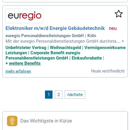
Elektroniker m/w/d Energie Gebäudetechnik
euregio Personaldienstleistungen GmbH | Köln
Mit der euregio Personaldienstleistungen GmbH durchstarte
+
n: Diese Stelle passt zu Dir: Quereinsteiger, Quereinsteigeri
Unbefristeter Vertrag | Weihnachtsgeld | Vermögenswirksame
n, Elektriker, Elektrikerin, Elektroniker, Elektronikerin, Elektr
Leistungen | Corporate Benefit euregio
omonteur, Elektromonteurin, Hausmeister, Hausmeisterin,
Personaldienstleistungen GmbH | Einkaufsrabatte
|
Helfer, Helferin
+
weitere Benefits
Heute veröffentlicht
mehr erfahren
1
2
nächste
Das Wichtigste in Kürze