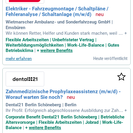
Elektriker - Fahrzeugmontage / Schaltpläne /
Fehleranalyse / Schaltanlage (m/w/d)
Wietmarscher Ambulanz- und Sonderfahrzeug GmbH |
Emsbüren
Wir können Retter, Helfer und Kunden stark machen, weil wir
+
350 erfahrene und motivierte Mitarbeiter haben. Weil unsere
Flexible Arbeitszeiten | Unbefristeter Vertrag |
Mitarbeiter einen guten Job machen, wachsen wir weiter.
Weiterbildungsmöglichkeiten | Work-Life-Balance | Gutes
Betriebsklima
|
+
weitere Benefits
Heute veröffentlicht
mehr erfahren
Zahnmedizinische Prophylaxeassistenz (m/w/d) -
Worauf warten Sie noch?
Dental21 Berlin Schöneberg | Berlin
Ihr Profil: Erfolgreich abgeschlossene Ausbildung zur Zahn
+
medizinischen Fachangestellten; ZFA und abgeschlossener
Corporate Benefit Dental21 Berlin Schöneberg | Betriebliche
Prophylaxe Basiskurs; Gute EDV-Kenntnisse; Idealerweise er
Altersvorsorge | Flexible Arbeitszeiten | Jobrad | Work-Life-
ste Berufserfahrung in der Rolle als ZMP; Kommunikationss
Balance
|
+
weitere Benefits
tärke sowie freundliches