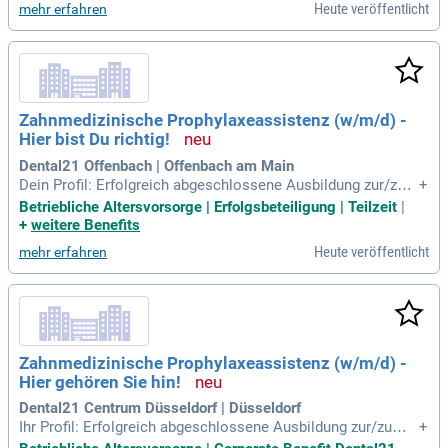
Heute veröffentlicht
mehr erfahren
Zahnmedizinische Prophylaxeassistenz (w/m/d) -
Hier bist Du richtig!
Dental21 Offenbach | Offenbach am Main
Dein Profil: Erfolgreich abgeschlossene Ausbildung zur/zum
+
Zahnmedizinischen Fachangestellten und abgeschlossener
Betriebliche Altersvorsorge | Erfolgsbeteiligung | Teilzeit
|
Prophylaxe Basiskurs; Gute EDV-Kenntnisse; Idealerweise er
+
weitere Benefits
ste Berufserfahrung in der Rolle als ZMP; Kommunikationss
Heute veröffentlicht
mehr erfahren
tärke sowie freundliches
Zahnmedizinische Prophylaxeassistenz (w/m/d) -
Hier gehören Sie hin!
Dental21 Centrum Düsseldorf | Düsseldorf
Ihr Profil: Erfolgreich abgeschlossene Ausbildung zur/zum Z
+
ahnmedizinischen Fachangestellten; ZFA und abgeschlosse