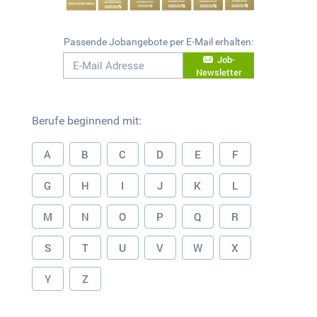
Passende Jobangebote per E-Mail erhalten:
Job-
Newsletter
Berufe beginnend mit:
A
B
C
D
E
F
G
H
I
J
K
L
M
N
O
P
Q
R
S
T
U
V
W
X
Y
Z