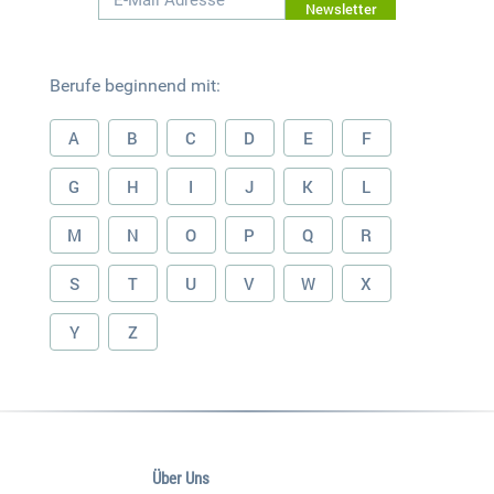
Newsletter
Berufe beginnend mit:
A
B
C
D
E
F
G
H
I
J
K
L
M
N
O
P
Q
R
S
T
U
V
W
X
Y
Z
Über Uns