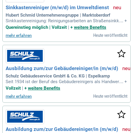
Sinkkastenreiniger (m/w/d) im Umweltdienst
Hubert Schmid Unternehmensgruppe | Marktoberdorf
Sinkkastenreinigung: Reinigungsarbeiten an Straßensinkkäs
+
ten durchführen; Serviceleistungen: Straßensinkkästen wart
Quereinstieg möglich | Vollzeit
|
+
weitere Benefits
en und Funktionalität sicherstellen; Fahrzeugpflege: Arbeits
Heute veröffentlicht
mehr erfahren
geräte und Fahrzeuge pflegen und instandhalten. Dein Profil.
Ausbildung zum/zur Gebäudereiniger/in (m/w/d)
Schulz Gebäudeservice GmbH & Co. KG | Espelkamp
Seit 1934 ist der Beruf des Gebäudereinigers als Handwerks
+
beruf anerkannt. Allerdings gibt es Betriebe; ja sogar Gebäu
Vollzeit
|
+
weitere Benefits
dereiniger-Innungen, die schon mehr als 100 Jahre existiere
Heute veröffentlicht
mehr erfahren
n.
Ausbildung zum/zur Gebäudereiniger/in (m/w/d)