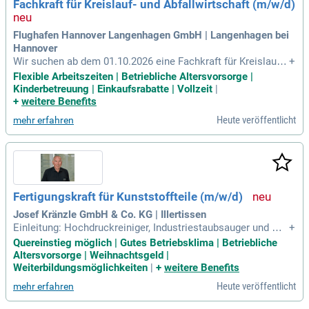
Fachkraft für Kreislauf- und Abfallwirtschaft (m/w/d)
Flughafen Hannover Langenhagen GmbH | Langenhagen bei
Hannover
Wir suchen ab dem 01.10.2026 eine Fachkraft für Kreislauf-
+
und Abfallwirtschaft (m/w/d) in unserer Gruppe Flughafenm
Flexible Arbeitszeiten | Betriebliche Altersvorsorge |
eisterei. Die Beschäftigung erfolgt für 24 Monate im Wechs
Kinderbetreuung | Einkaufsrabatte | Vollzeit
|
elschichtdienst und anschließend in Gleitzeit. Einsatzbereic
+
weitere Benefits
h Grünflächen.
Heute veröffentlicht
mehr erfahren
Fertigungskraft für Kunststoffteile (m/w/d)
Josef Kränzle GmbH & Co. KG | Illertissen
Einleitung: Hochdruckreiniger, Industriestaubsauger und Ha
+
ndkehrmaschinen – das ist die Welt von Kränzle; Kränzle st
Quereinstieg möglich | Gutes Betriebsklima | Betriebliche
eht seit seiner Gründung 1974 für Qualität und Innovation.
Altersvorsorge | Weihnachtsgeld |
Weiterbildungsmöglichkeiten
|
+
weitere Benefits
Heute veröffentlicht
mehr erfahren