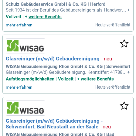
Schulz Gebäudeservice GmbH & Co. KG | Herford
Seit 1934 ist der Beruf des Gebäudereinigers als Handwerks
+
beruf anerkannt. Allerdings gibt es Betriebe; ja sogar Gebäu
Vollzeit
|
+
weitere Benefits
dereiniger-Innungen, die schon mehr als 100 Jahre existiere
Heute veröffentlicht
mehr erfahren
n.
Glasreiniger (m/w/d) Gebäudereinigung
WISAG Gebäudereinigung Rhön GmbH & Co. KG | Schweinfurt
Glasreiniger (m/w/d) Gebäudereinigung. Kennziffer: 417888.
+
Bei uns reinigen Sie. Außenfenstern mittels Hebebühne; Gla
Aufstiegsmöglichkeiten | Vollzeit
|
+
weitere Benefits
soberflächen jeglicher Art; Empfangsbereich, Büros, Treppe
Heute veröffentlicht
mehr erfahren
nhäuser; Durchführen von Sonderreinigungen, z. B. nach Ren
ovierungen.
Glasreiniger (m/w/d) Gebäudereinigung -
Schweinfurt, Bad Neustadt an der Saale
WISAG Gebäudereinigung Rhön GmbH & Co. KG | Bad