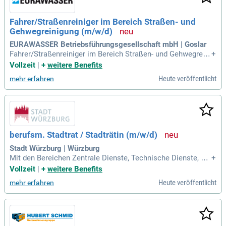
Fahrer/Straßenreiniger im Bereich Straßen- und
Gehwegreinigung (m/w/d)
EURAWASSER Betriebsführungsgesellschaft mbH | Goslar
Fahrer/Straßenreiniger im Bereich Straßen- und Gehwegreini
+
gung (m/w/d): Firmensitz Goslar // Befristung auf 2 Jahre; S
Vollzeit
|
+
weitere Benefits
tellen-Nr. 177256. Original Stellenanzeige auf Step Stone.de
Heute veröffentlicht
mehr erfahren
bit.ly/4w2X7RC APCT1_DE.
berufsm. Stadtrat / Stadträtin (m/w/d)
Stadt Würzburg | Würzburg
Mit den Bereichen Zentrale Dienste, Technische Dienste, Ab
+
falldienste sowie Straßenreinigung und Winterdienst; (auf di
Vollzeit
|
+
weitere Benefits
e Organisation des Referats, abrufbar unter www.wuerzburg.
Heute veröffentlicht
mehr erfahren
de/rathaus/organisationsplan wird hingewiesen; eine Änder
ung des Geschäftsbereichs