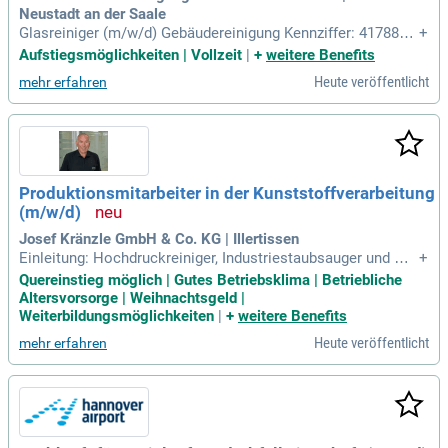
Neustadt an der Saale
Glasreiniger (m/w/d) Gebäudereinigung Kennziffer: 417888
+
Bei uns reinigen Sie Außenfenstern mittels Hebebühne Glas
Aufstiegsmöglichkeiten | Vollzeit
|
+
weitere Benefits
oberflächen jeglicher Art; Empfangsbereich, Büros, Treppen
Heute veröffentlicht
mehr erfahren
häuser Durchführen von Sonderreinigungen, z.
Produktionsmitarbeiter in der Kunststoffverarbeitung
(m/w/d)
Josef Kränzle GmbH & Co. KG | Illertissen
Einleitung: Hochdruckreiniger, Industriestaubsauger und Ha
+
ndkehrmaschinen – das ist die Welt von Kränzle; Kränzle st
Quereinstieg möglich | Gutes Betriebsklima | Betriebliche
eht seit seiner Gründung 1974 für Qualität und Innovation.
Altersvorsorge | Weihnachtsgeld |
Weiterbildungsmöglichkeiten
|
+
weitere Benefits
Heute veröffentlicht
mehr erfahren