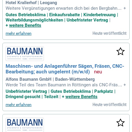
Hotel Krallerhof | Leogang
Weitere Vergünstigungen erwarten dich bei den Bergbahnen
+
& verschiedenen Kooperationspartnern (ermäßigte Ski-Tick
Gutes Betriebsklima | Einkaufsrabatte | Kinderbetreuung |
ets, Blumen, Sportequipment, regionale Lebensmittel, u.v.
Weiterbildungsmöglichkeiten | Unbefristeter Vertrag
|
m.).
+
weitere Benefits
Heute veröffentlicht
mehr erfahren
Maschinen- und Anlagenführer Sägen, Fräsen, CNC-
Bearbeitung; auch ungelernt (m/w/d)
Alfons Baumann GmbH | Baden-Württemberg
Werde Teil des Team Baumann in Röttingen als CNC-Fräser
+
m/w/d! Wir suchen engagierte Mitarbeiter für unsere hochm
Unbefristeter Vertrag | Gutes Betriebsklima | Parkplatz |
odernen Maschinen in Vollzeit oder Teilzeit – ab sofort und
Dringend gesucht | Teilzeit
|
+
weitere Benefits
unbefristet. Unser Familienunternehmen steht seit 1889 für
Heute veröffentlicht
mehr erfahren
handwerkliche Präzision und höchste Qualität im Naturstein
bereich. Bei uns verwirklichst du außergewöhnliche Projekt
e, die Individualität und Handwerkskunst vereinen. Deine Ide
en und dein Einsatz haben einen spürbaren Einfluss auf uns
ere einzigartigen Werke. Wenn du ein Umfeld suchst, in dem