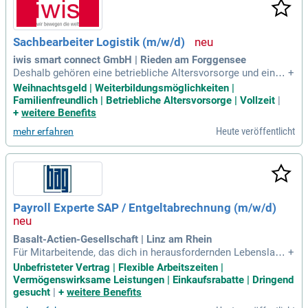
Sachbearbeiter Logistik (m/w/d)
iwis smart connect GmbH | Rieden am Forggensee
Deshalb gehören eine betriebliche Altersvorsorge und eine;
+
Stiftung für Mitarbeiter in Not unbedingt dazu. Vor allem mö
Weihnachtsgeld | Weiterbildungsmöglichkeiten |
chten wir, dass Du Dich bei uns wohlfühlst: Deshalb legen w
Familienfreundlich | Betriebliche Altersvorsorge | Vollzeit
|
ir besonderen Wert auf ein; angenehmes Arbeitsumfeld.
+
weitere Benefits
Heute veröffentlicht
mehr erfahren
Payroll Experte SAP / Entgeltabrechnung (m/w/d)
Basalt-Actien-Gesellschaft | Linz am Rhein
Für Mitarbeitende, das dich in herausfordernden Lebenslage
+
n unterstützt; Exklusive Mitarbeitenden Rabatte, die deinen
Unbefristeter Vertrag | Flexible Arbeitszeiten |
Geldbeutel schonen.
Vermögenswirksame Leistungen | Einkaufsrabatte | Dringend
gesucht
|
+
weitere Benefits