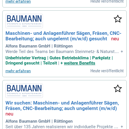
Heute veröffentlicht
mehr erfahren
Maschinen- und Anlagenführer Sägen, Fräsen, CNC-
Bearbeitung; auch ungelernt (m/w/d) gesucht
Alfons Baumann GmbH | Röttingen
Werde Teil des Teams bei Baumann Steinmetz- & Naturstein
+
werk in Röttingen als CNC-Fräser (m/w/d)! Wir bieten spann
Unbefristeter Vertrag | Gutes Betriebsklima | Parkplatz |
ende Projekte an hochmodernen Maschinen in Vollzeit oder
Dringend gesucht | Teilzeit
|
+
weitere Benefits
Teilzeit, ab sofort und unbefristet. Unser Familienunternehm
Heute veröffentlicht
mehr erfahren
en steht seit 1889 für handwerkliche Präzision und höchste
Qualität mit einer Leidenschaft für Naturstein. Wir realisiere
n individuelle Projekte, bei denen jedes Detail zählt und von
Menschen mit Enthusiasmus und Verantwortung bearbeitet
wird. Wenn du ein kreatives Umfeld suchst, in dem deine Ide
en geschätzt werden, bist du bei uns genau richtig. Lass uns
Wir suchen: Maschinen- und Anlagenführer Sägen,
gemeinsam einzigartige Werke schaffen und dein Können u
Fräsen, CNC-Bearbeitung; auch ungelernt (m/w/d)
nter Beweis stellen!
Alfons Baumann GmbH | Röttingen
Seit über 135 Jahren realisieren wir individuelle Projekte mit
+