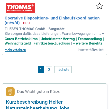
Operative Dispositions- und Einkaufskoordination
(m/w/d)
FLIESEN THOMAS GmbH | Burgstädt
Sie sorgen dafür, dass Lieferungen, Warenbewegungen und
+
die Abstimmung zwischen Lager, Einkauf, Lieferanten und Fi
Gutes Betriebsklima | Unbefristeter Vertrag | Festanstellung |
lialen zuverlässig ineinandergreifen.
Weihnachtsgeld | Fahrtkosten-Zuschuss
|
+
weitere Benefits
Heute veröffentlicht
mehr erfahren
1
2
nächste
Das Wichtigste in Kürze
Kurzbeschreibung Helfer
Natursteinbearbeitung Jobs