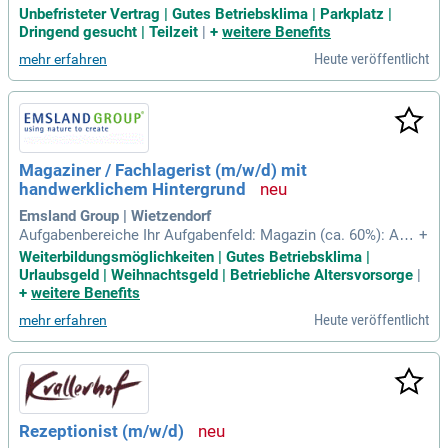
handwerklicher Präzision und höchster Qualität. Unser Tea
Unbefristeter Vertrag | Gutes Betriebsklima | Parkplatz |
m arbeitet leidenschaftlich an einzigartigen Werken, von Fas
Dringend gesucht | Teilzeit
|
+
weitere Benefits
saden bis Treppen. Wenn du ein kreatives Umfeld suchst, in
Heute veröffentlicht
mehr erfahren
dem Ideen zählen, dann bist du hier richtig. Wir bieten mode
rne Maschinen, attraktive Vergütung und ein familiäres Betri
ebsklima. Voraussetzungen sind eine Ausbildung in CNC-M
aschinenbearbeitung und Teamfähigkeit. Bewirb dich jetzt o
nline und starte deine Karriere in einem innovativen Unterne
hmen!
Magaziner / Fachlagerist (m/w/d) mit
handwerklichem Hintergrund
Emsland Group | Wietzendorf
Aufgabenbereiche Ihr Aufgabenfeld: Magazin (ca. 60%): Ann
+
ahme, Prüfung und Buchung von Wareneingängen; Fachgere
Weiterbildungsmöglichkeiten | Gutes Betriebsklima |
chte Einlagerung, Kommissionierung und Materialausgabe;
Urlaubsgeld | Weihnachtsgeld | Betriebliche Altersvorsorge
|
Organisation und Pflege des Lagers inkl.
+
weitere Benefits
Heute veröffentlicht
mehr erfahren
Rezeptionist (m/w/d)