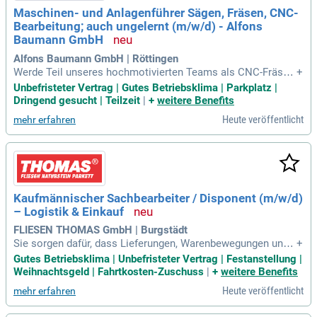
Leidenschaft und Verantwortungsbewusstsein geschätzt we
Maschinen- und Anlagenführer Sägen, Fräsen, CNC-
rden, dann freue dich auf eine Zusammenarbeit mit uns!
Bearbeitung; auch ungelernt (m/w/d) - Alfons
Baumann GmbH
Alfons Baumann GmbH | Röttingen
Werde Teil unseres hochmotivierten Teams als CNC-Fräser
+
m/w/d in Röttingen! Bei Baumann, einem traditionsreichen
Unbefristeter Vertrag | Gutes Betriebsklima | Parkplatz |
Steinmetz- und Natursteinwerk, erwartet dich eine unbefrist
Dringend gesucht | Teilzeit
|
+
weitere Benefits
ete Anstellung in Voll- oder Teilzeit. Unsere Leidenschaft für
Heute veröffentlicht
mehr erfahren
handwerkliche Präzision und Qualität prägt seit 1889 unsere
außergewöhnlichen Projekte. Hier kannst du deine Ideen ein
bringen und an spannenden Entwicklungen mitwirken. Wir s
chätzen deinen Einsatz und bieten dir ein kreatives Arbeitsu
mfeld. Komm zu uns und gestalte mit Leidenschaft unverge
ssliche Natursteinwerke, die Geschichte schreiben!
Kaufmännischer Sachbearbeiter / Disponent (m/w/d)
– Logistik & Einkauf
FLIESEN THOMAS GmbH | Burgstädt
Sie sorgen dafür, dass Lieferungen, Warenbewegungen und
+
die Abstimmung zwischen Lager, Einkauf, Lieferanten und Fi
Gutes Betriebsklima | Unbefristeter Vertrag | Festanstellung |
lialen zuverlässig ineinandergreifen.
Weihnachtsgeld | Fahrtkosten-Zuschuss
|
+
weitere Benefits
Heute veröffentlicht
mehr erfahren