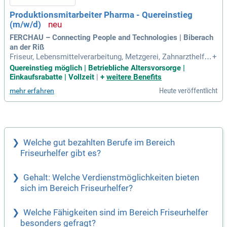
Produktionsmitarbeiter Pharma - Quereinstieg
(m/w/d)
FERCHAU – Connecting People and Technologies | Biberach
an der Riß
Friseur, Lebensmittelverarbeitung, Metzgerei, Zahnarzthelfe
+
r:in, Arzthelfer:in, PTA, CTA) oder aus der Pharma Branche m
Quereinstieg möglich | Betriebliche Altersvorsorge |
it; Pharmazeutisches Grundverständnis, aseptisches Know-h
Einkaufsrabatte | Vollzeit
|
+
weitere Benefits
ow und technisches Verständnis wünschenswert; Bereitsch
Heute veröffentlicht
mehr erfahren
aft zum vollkontinuierlichen
Welche gut bezahlten Berufe im Bereich
Friseurhelfer gibt es?
Gehalt: Welche Verdienstmöglichkeiten bieten
sich im Bereich Friseurhelfer?
Welche Fähigkeiten sind im Bereich Friseurhelfer
besonders gefragt?