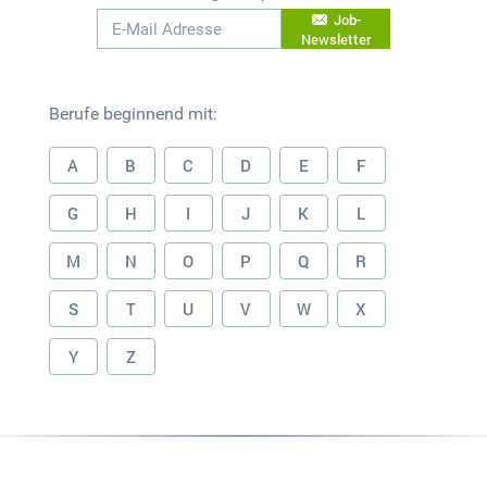
Job-
Newsletter
Berufe beginnend mit:
A
B
C
D
E
F
G
H
I
J
K
L
M
N
O
P
Q
R
S
T
U
V
W
X
Y
Z