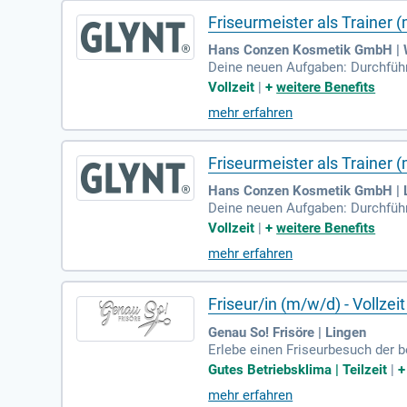
Friseurmeister als Trainer 
Hans Conzen Kosmetik GmbH | 
Deine neuen Aufgaben: Durchführ
fachliche Fragen rund um Hair & 
Vollzeit
|
+
weitere Benefits
mehr erfahren
Friseurmeister als Trainer (
Hans Conzen Kosmetik GmbH | Li
Deine neuen Aufgaben: Durchführ
fachliche Fragen rund um Hair & 
Vollzeit
|
+
weitere Benefits
mehr erfahren
Friseur/in (m/w/d) - Vollzeit 
Genau So! Frisöre | Lingen
Erlebe einen Friseurbesuch der b
te Friseure/Friseurinnen, die Te
Gutes Betriebsklima | Teilzeit
|
orderungen und regelmäßige Weite
mehr erfahren
tivität und Teamgeist mit – idea