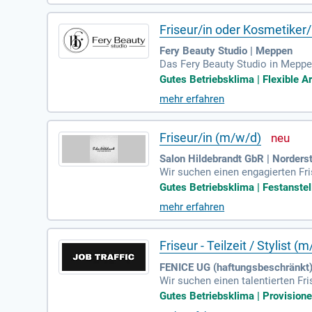
sere Kundschaft. Werde Teil dies
Friseur/in oder Kosmetiker/i
Fery Beauty Studio | Meppen
Das Fery Beauty Studio in Meppen
Aufgaben gehören innovative Haa
Gutes Betriebsklima | Flexible Ar
ktuellen Trends und Pflegeprodu
mehr erfahren
beitest im Team, um den Salon s
ikbranche. Wenn du Leidenschaft 
Friseur/in (m/w/d)
Salon Hildebrandt GbR | Norders
Wir suchen einen engagierten Fr
n und Haarverlängerungen. In un
Gutes Betriebsklima | Festanstell
eine kreativen Ideen ein und entw
mehr erfahren
unden. Zudem kümmerst du dich 
ams und gestalte mit uns gemein
Friseur - Teilzeit / Stylist (
FENICE UG (haftungsbeschränkt) 
Wir suchen einen talentierten F
Colorationstechniken. Dein Sinn
Gutes Betriebsklima | Provisionen 
sstärke. Teamarbeit und ein hohe