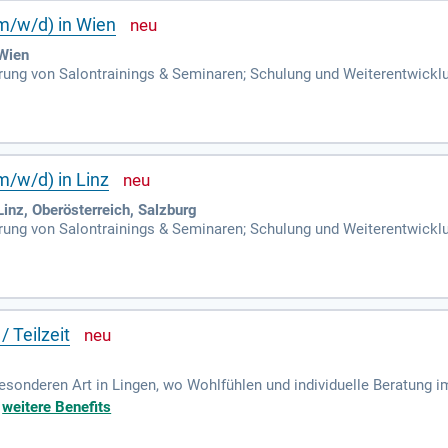
(m/w/d) in Wien
Wien
ung von Salontrainings & Seminaren; Schulung und Weiterentwicklu
Styling.
m/w/d) in Linz
nz, Oberösterreich, Salzburg
ung von Salontrainings & Seminaren; Schulung und Weiterentwicklu
Styling.
/ Teilzeit
esonderen Art in Lingen, wo Wohlfühlen und individuelle Beratung i
il unseres herzlichen und motivierten Teams werden möchten. Unser s
+
weitere Benefits
rbildungen. Bei uns schätzt du eine familiäre Atmosphäre und fair
l! Bei Genau So stehen nicht nur die Haare, sondern vor allem die 