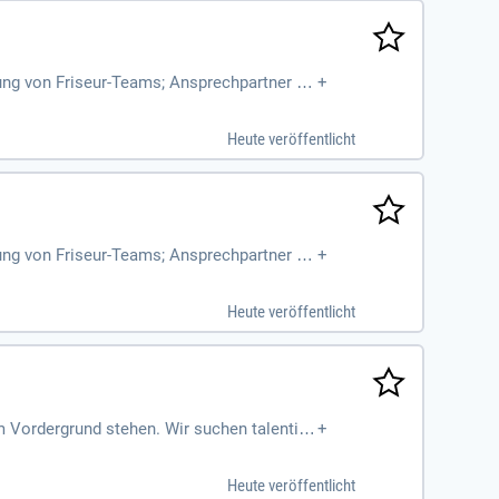
ng von Friseur-Teams; Ansprechpartner für
+
Heute veröffentlicht
ng von Friseur-Teams; Ansprechpartner für
+
Heute veröffentlicht
m Vordergrund stehen. Wir suchen talentier
+
tylischer Salon bietet dir kreative Herausf
e Bezahlung. Du bringst Leidenschaft, Krea
Heute veröffentlicht
Menschen im Mittelpunkt: unser Team und un