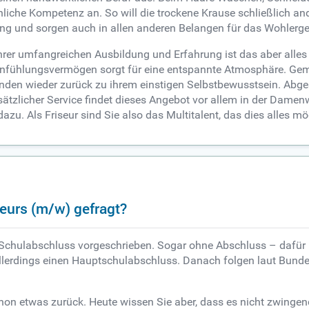
hliche Kompetenz an. So will die trockene Krause schließlich an
g und sorgen auch in allen anderen Belangen für das Wohlergeh
rer umfangreichen Ausbildung und Erfahrung ist das aber alles k
 Einfühlungsvermögen sorgt für eine entspannte Atmosphäre. G
inden wieder zurück zu ihrem einstigen Selbstbewusstsein. Abge
ätzlicher Service findet dieses Angebot vor allem in der Damenw
dazu. Als Friseur sind Sie also das Multitalent, das dies alles m
seurs (m/w) gefragt?
r Schulabschluss vorgeschrieben. Sogar ohne Abschluss – dafü
llerdings einen Hauptschulabschluss. Danach folgen laut Bundes
schon etwas zurück. Heute wissen Sie aber, dass es nicht zwingen