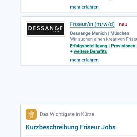
moderne Farbtechniken, die Ihre
mehr erfahren
che Beratung zu passenden Look
en Sie uns mit Ihrem Haar – für 
Friseur/in (m/w/d)
Dessange Munich | München
Wir suchen einen kreativen Fris
wünschenswert, ebenso wie sehr 
Erfolgsbeteiligung | Provisionen 
ng. Teamfähigkeit und Leidenscha
+
weitere Benefits
Weiterbildungsmöglichkeiten in
mehr erfahren
ere von einer langfristigen Zu
Das Wichtigste in Kürze
Kurzbeschreibung Friseur Jobs