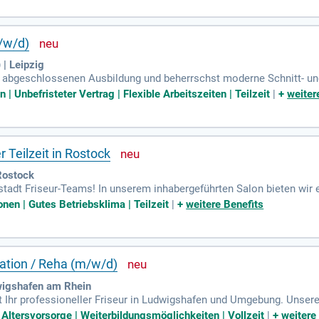
tinuierlich weiterzuentwickeln. Fließende Deutschkenntnisse sind w
ngen, flexiblen Arbeitszeiten in Voll- oder Teilzeit und leistungsorie
m/w/d)
| Leipzig
er abgeschlossenen Ausbildung und beherrschst moderne Schnitt- un
erzeugende Ergebnisse zu erzielen. Mit deiner offenen Art und Komm
| Unbefristeter Vertrag | Flexible Arbeitszeiten | Teilzeit
|
+
weiter
reativität sind für dich nicht nur Schlagwörter, sondern Teil deines 
isteten Arbeitsverhältnis in einem hochwertigen Salon. Flexible Ar
 in Voll- oder Teilzeit.
r Teilzeit in Rostock
Rostock
dstadt Friseur-Teams! In unserem inhabergeführten Salon bieten wir
(m/w/d) kannst du kreative Frisurentrends umsetzen und individuell
onen | Gutes Betriebsklima | Teilzeit
|
+
weitere Benefits
ei uns an oberster Stelle. Wir suchen engagierte Friseurinnen und 
ieße ein herzliches Arbeitsumfeld und entwickle dich sowohl fachlich
oration / Reha (m/w/d)
wigshafen am Rhein
 Ihr professioneller Friseur in Ludwigshafen und Umgebung. Unsere 
rationen für Damen, Herren und Kinder. Mit unserem geschulten Team
 Altersvorsorge | Weiterbildungsmöglichkeiten | Vollzeit
|
+
weitere