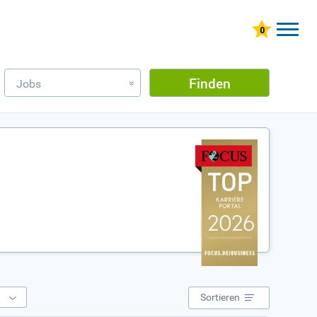
Finden
Jobs
»
e
Sortieren