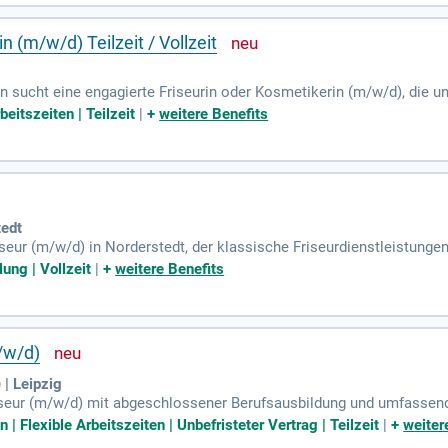
er einzigartigen Erfahrung!
n (m/w/d) Teilzeit / Vollzeit
 sucht eine engagierte Friseurin oder Kosmetikerin (m/w/d), die u
r- und Stylingservices sowie professionelle kosmetische Behandlung
beitszeiten | Teilzeit
|
+
weitere Benefits
kten, um das Wohlbefinden unserer Kunden zu steigern. Bei uns pfle
tets in Top-Zustand zu halten. Voraussetzung ist eine abgeschlosse
für Beauty mitbringst, freuen wir uns auf deine Bewerbung!
tedt
iseur (m/w/d) in Norderstedt, der klassische Friseurdienstleistung
serem wertschätzenden Team steht der Zusammenhalt und Spaß an de
ung | Vollzeit
|
+
weitere Benefits
ickelst dich fachlich weiter. Deine Expertise in Farbtechniken sorgt 
um die individuelle Betreuung und das Wohlbefinden jedes Salonk
sam unvergessliche Friseur-Erlebnisse!
m/w/d)
| Leipzig
riseur (m/w/d) mit abgeschlossener Berufsausbildung und umfassen
 für Ästhetik und aktuelle Trends wird geschätzt, ebenso wie dein
| Flexible Arbeitszeiten | Unbefristeter Vertrag | Teilzeit
|
+
weiter
s Maß an Dienstleistungsbereitschaft sind für dich selbstverständli