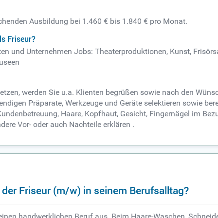
rechenden Ausbildung bei 1.460 € bis 1.840 € pro Monat.
s Friseur?
eten und Unternehmen Jobs: Theaterproduktionen, Kunst, Frisörsal
Museen
ssetzen, werden Sie u.a. Klienten begrüßen sowie nach den Wüns
digen Präparate, Werkzeuge und Geräte selektieren sowie bereits
Kundenbetreuung, Haare, Kopfhaut, Gesicht, Fingernägel im Bezu
dere Vor- oder auch Nachteile erklären .
der Friseur (m/w) in seinem Berufsalltag?
 einen handwerklichen Beruf aus. Beim Haare-Waschen, Schneide