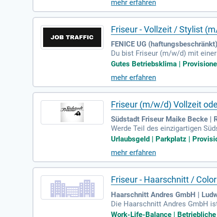
mehr erfahren
sst und strebst danach, dich kon
Profitiere von attraktiven Vergütu
Friseur - Vollzeit / Stylist (
FENICE UG (haftungsbeschränkt) 
Du bist Friseur (m/w/d) mit ein
sthetik und Trends hilft dir, üb
Gutes Betriebsklima | Provisionen 
und zu den Kunden. Qualität und K
mehr erfahren
stmöglichkeiten und einem unbefr
iduelle Planung deiner Arbeitszeit
Friseur (m/w/d) Vollzeit ode
Südstadt Friseur Maike Becke | 
Werde Teil des einzigartigen Sü
onelle Beratung. Als Friseur/in 
Urlaubsgeld | Parkplatz | Provisi
und Kundenzufriedenheit stehen b
mehr erfahren
Kreativität arbeiten wollen. Gen
Friseur - Haarschnitt / Col
Haarschnitt Andres GmbH | Lud
Die Haarschnitt Andres GmbH ist
le Stylings und typgerechte Colo
Work-Life-Balance | Betriebliche