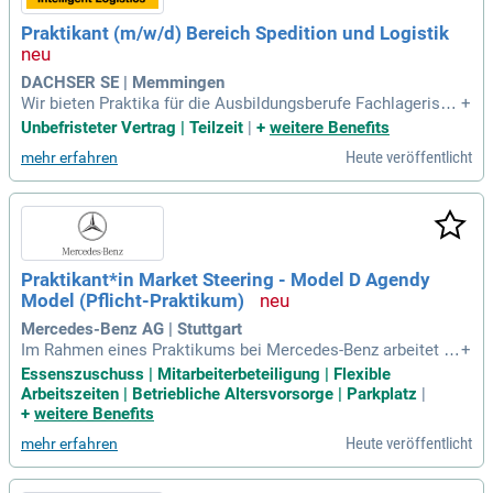
boten, Aufträgen und Marketing sind unerlässlich für unsere
Praktikant (m/w/d) Bereich Spedition und Logistik
n Erfolg. Nutze die Chance, Büroprozesse zu gestalten und
Arbeitsvorgänge zu optimieren – wir freuen uns auf dich!
DACHSER SE | Memmingen
Wir bieten Praktika für die Ausbildungsberufe Fachlagerist
+
(m/w/d), Fachkraft (m/w/d) für Lagerlogistik, Berufskraftfah
Unbefristeter Vertrag | Teilzeit
|
+
weitere Benefits
erer (m/w/d), Kaufleute für Spedition- und Logistikdienstleis
Heute veröffentlicht
mehr erfahren
tung sowie Büromanagment.
Praktikant*in Market Steering - Model D Agendy
Model (Pflicht-Praktikum)
Mercedes-Benz AG | Stuttgart
Im Rahmen eines Praktikums bei Mercedes-Benz arbeitet di
+
e Abteilung eng mit Marketing, Produktmanagement und Co
Essenszuschuss | Mitarbeiterbeteiligung | Flexible
ntrolling zusammen. Zu den Hauptaufgaben gehört die regel
Arbeitszeiten | Betriebliche Altersvorsorge | Parkplatz
|
mäßige Erstellung von Managementdokumenten zur Verkau
+
weitere Benefits
fsentwicklung in verschiedenen Märkten. Praktikanten neh
Heute veröffentlicht
mehr erfahren
men am operativen Tracking und der Steuerung von Verkauf
szielen in Ländern wie Korea, Türkei und Indien teil. Zudem
werden Strategieprojekte zur Ausschöpfung von Marktpoten