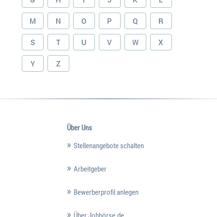
M
N
O
P
Q
R
S
T
U
V
W
X
Y
Z
Über Uns
Stellenangebote schalten
Arbeitgeber
Bewerberprofil anlegen
Über Jobbörse.de