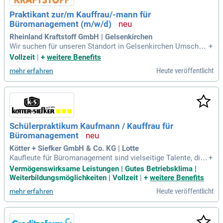
Praktikant zur/m Kauffrau/-mann für
Büromanagement (m/w/d)
Rheinland Kraftstoff GmbH | Gelsenkirchen
Wir suchen für unseren Standort in Gelsenkirchen Umschüle
+
r für die praxisbezogene Qualifikation. zur/m Kauffrau/Kauf
Vollzeit
|
+
weitere Benefits
mann für Büromanagement (m/w/d): Original Stellenanzeige
Heute veröffentlicht
mehr erfahren
auf Step Stone.de bit.ly/4w2X7RC.
Schülerpraktikum Kaufmann / Kauffrau für
Büromanagement
Kötter + Siefker GmbH & Co. KG | Lotte
Kaufleute für Büromanagement sind vielseitige Talente, die i
+
n der modernen Bürowelt unverzichtbar sind. Sie meistern d
Vermögenswirksame Leistungen | Gutes Betriebsklima |
en Umgang mit Laptop und Telefon gleichzeitig, koordiniere
Weiterbildungsmöglichkeiten | Vollzeit
|
+
weitere Benefits
n Bestellungen und überprüfen Liefertermine. Hauptaufgabe
Heute veröffentlicht
mehr erfahren
n umfassen die Büroorganisation von A bis Z sowie die Pla
nung von Veranstaltungen. Die Ausbildung dauert drei Jahre
und richtet sich an Absolventen eines guten Realschulabsch
lusses oder einer Handelsschule. Neben regelmäßigen Sch