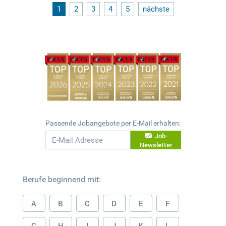
agende Gastfreundschaft ausmacht. Du identifizierst Optimi
1
2
3
4
5
nächste
erungschancen und gestaltest die Gästeerfahrung aktiv mit.
Wage den Schritt in eine vielversprechende Zukunft und bew
irb dich jetzt für unser Trainee-Programm!
Passende Jobangebote per E-Mail erhalten:
Job-
Newsletter
Berufe beginnend mit:
A
B
C
D
E
F
G
H
I
J
K
L