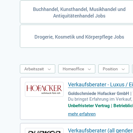
Buchhandel, Kunsthandel, Musikhandel und
Antiquitätenhandel Jobs
Drogerie, Kosmetik und Körperpflege Jobs
Arbeitszeit
Homeoffice
Position
Verkaufsberater - Luxus / E
Goldschmiede Hofacker GmbH | 
Du bringst Erfahrung im Verkauf,
rodukte und kundenorientierte D
Unbefristeter Vertrag | Betriebli
t du mühelos. Du arbeitest struk
mehr erfahren
gen Urlaub und attraktiven Arbei
Unternehmenskultur mit flachen 
Verkaufsberater (all gend