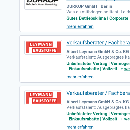
DÜRKOP GmbH | Berlin
Was du mitbringen solltest: Leid
vertiert, extrovertiert oder irge
Gutes Betriebsklima | Corporate
mehr erfahren
Verkaufsberater / Fachber
Albert Leymann GmbH & Co. KG 
Verkaufstalent: Ausgeprägtes k
rung gepaart mit aufrichtiger F
Unbefristeter Vertrag | Vermöge
| Einkaufsrabatte | Vollzeit
|
+
we
mehr erfahren
Verkaufsberater / Fachber
Albert Leymann GmbH & Co. KG |
Verkaufstalent: Ausgeprägtes k
rung gepaart mit aufrichtiger F
Unbefristeter Vertrag | Vermöge
| Einkaufsrabatte | Vollzeit
|
+
we
mehr erfahren