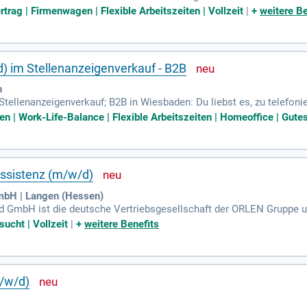
rtrag | Firmenwagen | Flexible Arbeitszeiten | Vollzeit
|
+
weitere Be
d) im Stellenanzeigenverkauf - B2B
n
Stellenanzeigenverkauf; B2B in Wiesbaden: Du liebst es, zu telefon
beit im Büro?
en | Work-Life-Balance | Flexible Arbeitszeiten | Homeoffice | Gutes
assistenz (m/w/d)
mbH | Langen (Hessen)
 GmbH ist die deutsche Vertriebsgesellschaft der ORLEN Gruppe u
n Produkten in Deutschland, Österreich und der Schweiz sowie wel
ucht | Vollzeit
|
+
weitere Benefits
/w/d)