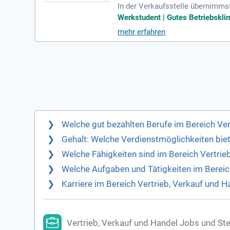
In der Verkaufsstelle übernimms
haltbarkeit von Obst, Gemüse un
Werkstudent | Gutes Betriebsklima
Reinigungsarbeiten. Ein freundl
mehr erfahren
g. Du wirst Teil eines leistungss
uschüssen, Urlaubsgeld und flex
Welche gut bezahlten Berufe im Bereich Ver
Gehalt: Welche Verdienstmöglichkeiten biet
Welche Fähigkeiten sind im Bereich Vertrie
Welche Aufgaben und Tätigkeiten im Bereic
Karriere im Bereich Vertrieb, Verkauf und 
Vertrieb, Verkauf und Handel Jobs und St