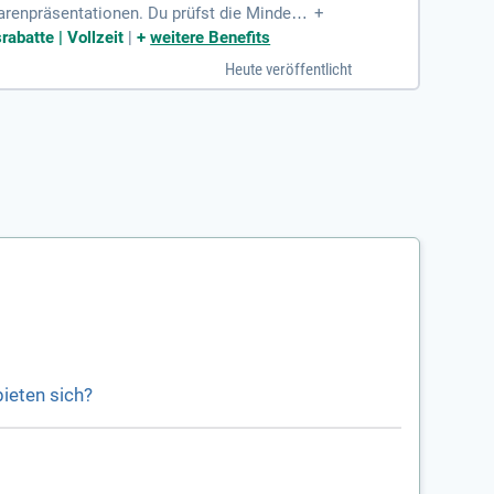
arenpräsentationen. Du prüfst die Mindest
+
ssen Kassiertätigkeiten sowie Lager- und
abatte | Vollzeit
|
+
weitere Benefits
ür die Kommunikation mit Kund:innen wichti
Heute veröffentlicht
ere von einem attraktiven Gehalt, Fahrgeldz
ieten sich?