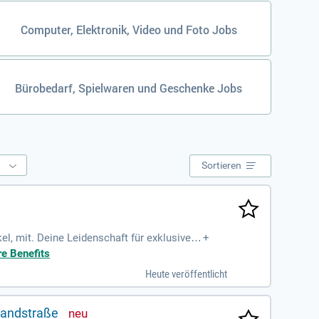
Computer, Elektronik, Video und Foto Jobs
Bürobedarf, Spielwaren und Geschenke Jobs
e
Sortieren
l, mit. Deine Leidenschaft für exklusive P
+
sgeprägter Kommunikationsstärke überzeugs
re Benefits
e von unbefristeten Arbeitsverträgen, 30 Ta
Heute veröffentlicht
orta Nigra und erlebe eine vertrauensvolle
Landstraße