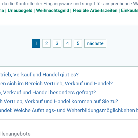
t du die Kontrolle der Eingangsware und sorgst für ansprechende W
d Backwaren, um frische Produkte anzubieten. Deine Aufgaben umfa
 | Urlaubsgeld | Weihnachtsgeld | Flexible Arbeitszeiten | Einkaufsr
iches Auftreten und gute Deutschkenntnisse (mindestens B1) sind f
tarken Teams, das Wert auf Flexibilität und Engagement legt. Profiti
iblen Arbeitszeiten für eine ausgewogene Work-Life-Balance.
1
2
3
4
5
nächste
trieb, Verkauf und Handel gibt es?
en sich im Bereich Vertrieb, Verkauf und Handel?
b, Verkauf und Handel besonders gefragt?
h Vertrieb, Verkauf und Handel kommen auf Sie zu?
Handel: Welche Aufstiegs- und Weiterbildungsmöglichkeiten b
ellenangebote