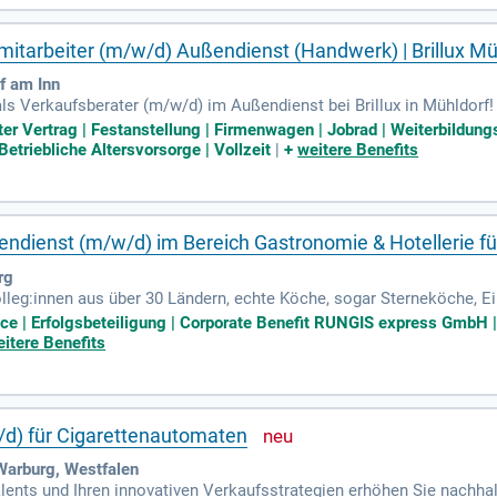
smitarbeiter (m/w/d) Außendienst (Handwerk) | Brillux Mü
f am Inn
ls Verkaufsberater (m/w/d) im Außendienst bei Brillux in Mühldorf!
ertrieb mit echter Partnerschaft.
ter Vertrag | Festanstellung | Firmenwagen | Jobrad | Weiterbildun
etriebliche Altersvorsorge | Vollzeit
|
+
weitere Benefits
ßendienst (m/w/d) im Bereich Gastronomie & Hotellerie f
rg
Kolleg:innen aus über 30 Ländern, echte Köche, sogar Sterneköche, E
and und Vertrieb und viele weitere helfende Hände im Back-Office.
ice | Erfolgsbeteiligung | Corporate Benefit RUNGIS express GmbH |
itere Benefits
/d) für Cigarettenautomaten
Warburg, Westfalen
lents und Ihren innovativen Verkaufsstrategien erhöhen Sie nachha