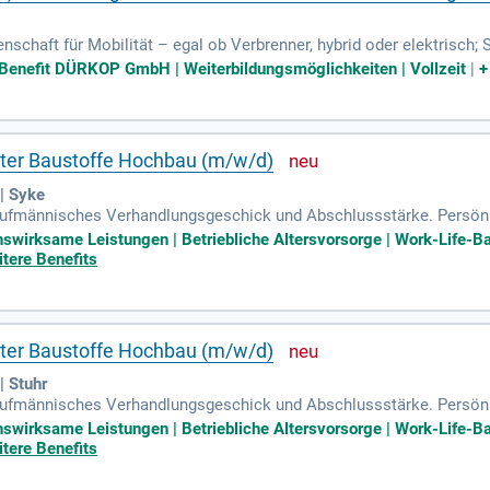
enschaft für Mobilität – egal ob Verbrenner, hybrid oder elektris
ndwas dazwischen; Erfahrung im Verkauf ist ein Plus, aber kein Muss 
 Benefit DÜRKOP GmbH | Weiterbildungsmöglichkeiten | Vollzeit
|
ater Baustoffe Hochbau (m/w/d)
| Syke
aufmännisches Verhandlungsgeschick und Abschlussstärke. Persönli
reude am täglichen Umgang mit Menschen.
nswirksame Leistungen | Betriebliche Altersvorsorge | Work-Life-Ba
itere Benefits
ater Baustoffe Hochbau (m/w/d)
 Stuhr
aufmännisches Verhandlungsgeschick und Abschlussstärke. Persönli
reude am täglichen Umgang mit Menschen.
nswirksame Leistungen | Betriebliche Altersvorsorge | Work-Life-Ba
itere Benefits