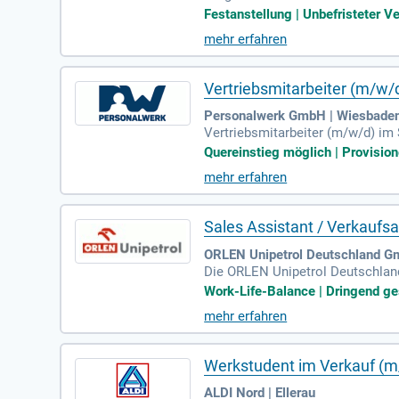
Ihrem Zuständigkeitsgebiet.
Festanstellung | Unbefristeter Ve
mehr erfahren
Vertriebsmitarbeiter (m/w/
Personalwerk GmbH | Wiesbade
Vertriebsmitarbeiter (m/w/d) im 
g mit Kunden? Du suchst eine Ar
Quereinstieg möglich | Provision
mehr erfahren
Sales Assistant / Verkaufs
ORLEN Unipetrol Deutschland G
Die ORLEN Unipetrol Deutschland
igen Kunststoffen und chemische
Work-Life-Balance | Dringend ges
mehr erfahren
Werkstudent im Verkauf (m
ALDI Nord | Ellerau