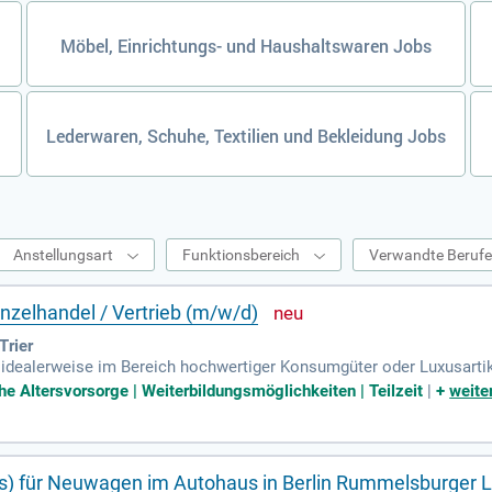
Möbel, Einrichtungs- und Haushaltswaren Jobs
Lederwaren, Schuhe, Textilien und Bekleidung Jobs
Anstellungsart
Funktionsbereich
Verwandte Beruf
inzelhandel / Vertrieb (m/w/d)
Trier
 idealerweise im Bereich hochwertiger Konsumgüter oder Luxusartike
ienste zeichnen dich aus. Mit einem souveränen Auftreten und au
che Altersvorsorge | Weiterbildungsmöglichkeiten | Teilzeit
|
+
weite
turiert und schätzt die familiäre Zusammenarbeit im Team. Profitier
tszeiten. Arbeite in einem modernen Verkaufsraum in der Nähe der P
Hierarchien und echtem Teamspirit.
ers) für Neuwagen im Autohaus in Berlin Rummelsburger 