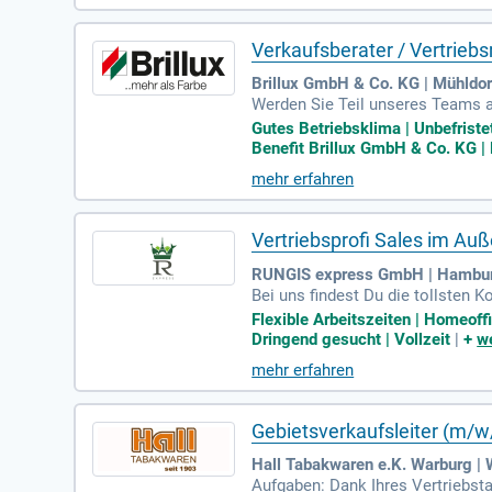
Verkaufsberater / Vertrieb
Brillux GmbH & Co. KG | Mühldor
Werden Sie Teil unseres Teams a
okus: Bei Brillux verbinden wir V
Gutes Betriebsklima | Unbefriste
Benefit Brillux GmbH & Co. KG | B
mehr erfahren
Vertriebsprofi Sales im Au
RUNGIS express GmbH | Hambu
Bei uns findest Du die tollsten 
äulen, Kundenbotschafter in Vers
Flexible Arbeitszeiten | Homeoff
Dringend gesucht | Vollzeit
|
+
we
mehr erfahren
Gebietsverkaufsleiter (m/w
Hall Tabakwaren e.K. Warburg | 
Aufgaben: Dank Ihres Vertriebsta