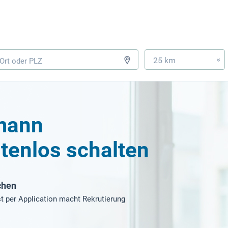
25 km
»
mann
tenlos schalten
chen
t per Application macht Rekrutierung