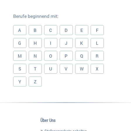
Berufe beginnend mit:
A
B
C
D
E
F
G
H
I
J
K
L
M
N
O
P
Q
R
S
T
U
V
W
X
Y
Z
Über Uns