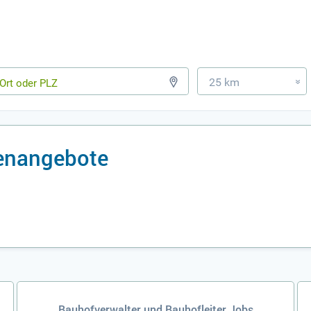
25 km
»
enangebote
Bauhofverwalter und Bauhofleiter Jobs