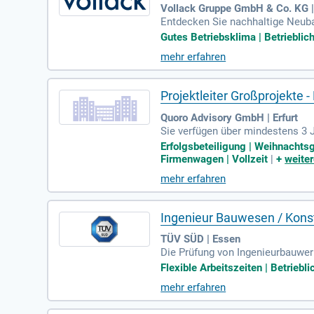
Vollack Gruppe GmbH & Co. KG |
Entdecken Sie nachhaltige Neubau
nder Unternehmen in der Region 
Gutes Betriebsklima | Betrieblic
disziplinären Projektteams förd
mehr erfahren
rchien schaffen Handlungsspielrä
z, mit prämierter Architektur am
s wie Unfallversicherung, Alters
Projektleiter Großprojekte
Quoro Advisory GmbH | Erfurt
Sie verfügen über mindestens 3 J
n. Ihre Kenntnisse der relevante
Erfolgsbeteiligung | Weihnachtsg
er, der komplexe Inhalte zielgru
Firmenwagen | Vollzeit
|
+
weiter
er stets im Blick zu behalten. Id
mehr erfahren
sorientiert. Flexibilität bezügli
Ingenieur Bauwesen / Kons
TÜV SÜD | Essen
Die Prüfung von Ingenieurbauwer
nstandsetzung und Ertüchtigung
Flexible Arbeitszeiten | Betriebli
hlossenen Studium im Bauingenie
mehr erfahren
l, ebenso wie ein gutes analytis
persönliche Bedürfnisse. Begebe