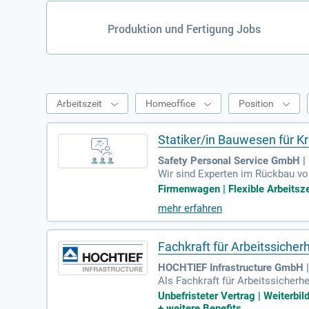
Produktion und Fertigung Jobs
Arbeitszeit
Homeoffice
Position
Statiker/in Bauwesen für K
Safety Personal Service GmbH | 
Wir sind Experten im Rückbau vo
ige Zusammenarbeit im Vordergrun
Firmenwagen | Flexible Arbeitsze
n Rückbauvorhaben verantwortlic
mehr erfahren
schriften. Voraussetzung ist ei
nkraftwerksrückbau sind von Vort
Fachkraft für Arbeitssiche
HOCHTIEF Infrastructure GmbH 
Als Fachkraft für Arbeitssicherh
ojekte bei. Ihre Hauptaufgaben 
Unbefristeter Vertrag | Weiterbi
ommunizieren regelmäßig mit Bau
+
weitere Benefits