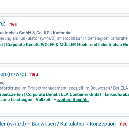
e Schulungen auf Baustellen leiten. Für diese Position benötigen Si
ngenieurwesen oder eine Bauwirtschaftsausbildung. Werden Sie Teil
wesen aktiv mit!
/d)
striebau GmbH & Co. KG | Karlsruhe
erung als Kalkulator (w/m/d) im Hochbau? In der Region Karlsruhe b
 Sie verantworten die Kalkulation schlüsselfertiger Bauprojekte in d
eld | Corporate Benefit WOLFF & MÜLLER Hoch- und Industriebau G
 Ausschreibungsunterlagen, Risikobewertungen und das Entwickeln
äzise Angebote, während Sie eng mit unserem Projekteinkauf zusa
itektur ist Voraussetzung für Ihren Erfolg in dieser Position.
sen (m/w/d)
ms)
sforderung im Projektmanagement, speziell im Bauwesen? Bei ELA ü
e Umsetzung von herausfordernden Bauprojekten. Als zentrale Anl
 Arbeitszeiten | Corporate Benefit ELA Container GmbH | Einkaufsraba
 reibungslosen Informationsfluss. Mit deiner Kommunikationsstärke i
ame Leistungen | Vollzeit
|
+
weitere Benefits
rläuft. Zudem führst du Risikoanalysen durch, um potenzielle Herausf
oranzutreiben? Wir freuen uns auf deine Bewerbung!
ler (w/m/d) – Bauwesen / Kalkulation / Konzeption