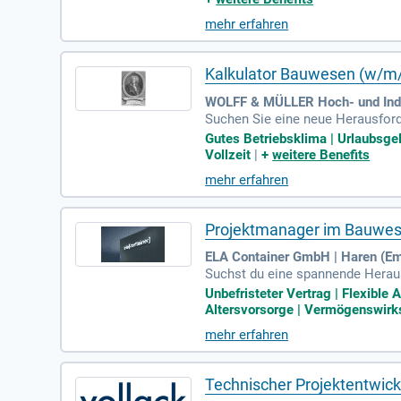
bsinspektionen durch, während Si
mehr erfahren
sicherheit, ein Studium im Baui
nft der Arbeitssicherheit im Bau
Kalkulator Bauwesen (w/m
WOLFF & MÜLLER Hoch- und Indu
Suchen Sie eine neue Herausford
enen Ihre Expertise gefragt ist.
Gutes Betriebsklima | Urlaubsg
gaben umfassen die Prüfung von
Vollzeit
|
+
weitere Benefits
ellen Sie termingerechte und pr
mehr erfahren
m in Bauingenieurwesen oder Arch
Projektmanager im Bauwe
ELA Container GmbH | Haren (E
Suchst du eine spannende Herau
ermingerechte und budgetkonform
Unbefristeter Vertrag | Flexible
ktbeteiligte sorgst du für einen
Altersvorsorge | Vermögenswirks
v, damit jede Phase effizient ve
mehr erfahren
bereit, deine Karriere bei uns v
Technischer Projektentwick