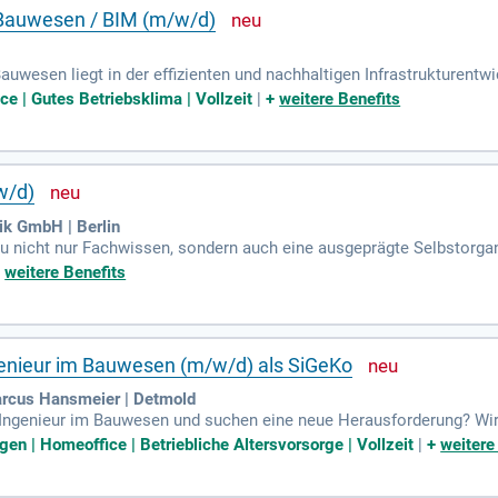
 - Bauwesen / BIM (m/w/d)
uwesen liegt in der effizienten und nachhaltigen Infrastrukturentwi
ungen zu schaffen. Wir hinterfragen bestehende Prozesse, um die Zu
ce | Gutes Betriebsklima | Vollzeit
|
+
weitere Benefits
e Infrastrukturprojekte datenbasiert und intelligent zu leiten. Übe
ie Projektziele sicherstellen. In dieser zentralen Rolle kommunizier
en Mehrwert zu schaffen.
w/d)
ik GmbH | Berlin
t du nicht nur Fachwissen, sondern auch eine ausgeprägte Selbstor
ine erfolgreiche Zusammenarbeit im Team. Herausforderungen meis
+
weitere Benefits
hein der Klasse B und soliden MS Office-Kenntnissen bist du optima
ührten Unternehmens und genieße Vorteile wie die Spendit Card und
menhalt und tragen zu einer wertschätzenden Atmosphäre bei!
genieur im Bauwesen (m/w/d) als SiGeKo
arcus Hansmeier | Detmold
 Ingenieur im Bauwesen und suchen eine neue Herausforderung? Wir 
ordinator (SiGeKo) auf Baustellen. Voraussetzungen sind Berufserf
gen | Homeoffice | Betriebliche Altersvorsorge | Vollzeit
|
+
weitere
chein der Klasse B. Selbstständiges Arbeiten und Verantwortung sind
profitieren Sie von unbefristeter Vollzeitanstellung, 30 Tagen Urlau