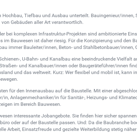
in Hochbau, Tiefbau und Ausbau unterteilt. Bauingenieur/innen
von Gebäuden aller Art verantwortlich.
r bei komplexen Infrastruktur-Projekten sind ambitionierte Eins
bs im Bauwesen ist daher riesig. Für die Konzipierung und den
bau immer Bauleiter/innen, Beton- und Stahlbetonbauer/innen, 
 Schienen-, U-Bahn- und Kanalbau eine beeindruckende Vielfalt a
, Straßen- und Kanalbauer/innen oder Baugeräteführer/innen fin
land und das weltweit. Kurz: Wer flexibel und mobil ist, kann 
 bewegen.
ten für den Innenausbau auf die Baustelle. Mit einer abgeschl
er/in, Anlagenmechaniker/in für Sanitär-, Heizungs- und Klimatec
zeigen im Bereich Bauwesen.
wesen interessante Jobangebote. Sie finden hier sicher spannend
büro oder auf der Baustelle passen. Und: Da die Baubranche bo
lle Arbeit, Einsatzfreude und gezielte Weiterbildung stetig näh