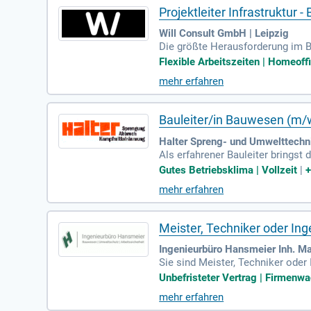
Projektleiter Infrastruktur
Will Consult GmbH | Leipzig
Die größte Herausforderung im Ba
vereinen sich, um innovative Lös
Flexible Arbeitszeiten | Homeoffi
eßen Sie sich uns an, um komplex
mehr erfahren
mine und Qualität, während Sie d
Projektbeteiligten, um exzellent
Bauleiter/in Bauwesen (m/
Halter Spreng- und Umwelttechn
Als erfahrener Bauleiter brings
und Teamfähigkeit sorgen für e
Gutes Betriebsklima | Vollzeit
|
ens souverän. Mit einem Führersc
mehr erfahren
Teil eines stabilen, familiengef
e Teamevents stärken den Zusam
Meister, Techniker oder In
Ingenieurbüro Hansmeier Inh. M
Sie sind Meister, Techniker oder
erheits- und Gesundheitsschutzko
Unbefristeter Vertrag | Firmenwa
ffice-Kenntnisse und ein Führers
mehr erfahren
ationen, aber Interesse? Bei uns 