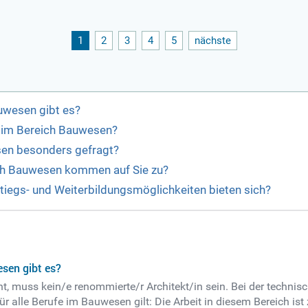
Firmenwagen, Homeoffice und individueller Altersvorsorge.
1
2
3
4
5
nächste
uwesen gibt es?
h im Bereich Bauwesen?
sen besonders gefragt?
ch Bauwesen kommen auf Sie zu?
tiegs- und Weiterbildungsmöglichkeiten bieten sich?
sen gibt es?
t, muss kein/e renommierte/r Architekt/in sein. Bei der techn
Für alle Berufe im Bauwesen gilt: Die Arbeit in diesem Bereich i