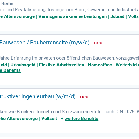
 Berlin
- und Revitalisierungslösungen im Büro-, Gewerbe- und Industrieba
entwickelt werden. Als „BIM Champion“ setzen wir auf digitale Pla
he Altersvorsorge | Vermögenswirksame Leistungen | Jobrad | Vollz
ern wir eigenverantwortliches Arbeiten und Zusammenarbeit in einem
ume und flexible Arbeitszeitlösungen, die auf individuelle Bedürf
 Hauptbahnhof Berlin, bietet eine herausragende technische Qualität
vorsorge und stetiger Weiterbildung in unserer Mitarbeiter-Akademie
 - Bauwesen / Bauherrenseite (m/w/d)
ahre Erfahrung im privaten oder öffentlichen Bauwesen, vorzugsweis
n Rechtsvorschriften, wie AHO, HOAI und VOB/A, zeichnen Sie aus. 
eld | Urlaubsgeld | Flexible Arbeitszeiten | Homeoffice | Weiterbil
ppengerecht aufbereitet. Ihr Fähigkeiten im Multiprojektmanagement
e Benefits
ealweise sind Sie durch GPM oder eine ähnliche Organisation zertifiz
ch des Starttermins und Reisebereitschaft für Kundenmeetings runden I
truktiver Ingenieurbau (w/m/d)
ken wie Brücken, Tunneln und Stützwänden erfolgt nach DIN 1076. W
 von Tragwerken sowie Gutachten zur Betoninstandsetzung. Unser T
che Altersvorsorge | Vollzeit
|
+
weitere Benefits
urwesen und Fachwissen im konstruktiven Ingenieurbau. Erfahrung 
ches Denkvermögen. Unsere flexiblen Arbeitszeiten ermöglichen eine
n Sie sich mit uns auf spannende Projekte im Bereich Standsicherh