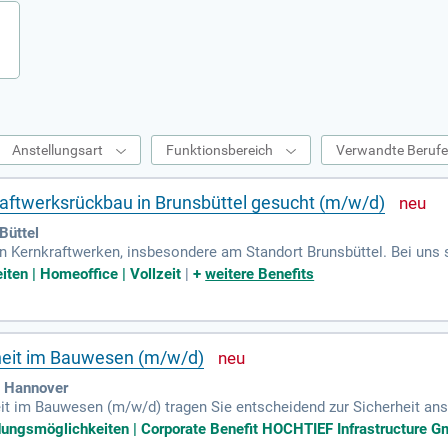
Anstellungsart
Funktionsbereich
Verwandte Beruf
raftwerksrückbau in Brunsbüttel gesucht (m/w/d)
Büttel
n Kernkraftwerken, insbesondere am Standort Brunsbüttel. Bei uns s
d, um faire Arbeitsbedingungen zu gewährleisten. In dieser Positio
iten | Homeoffice | Vollzeit
|
+
weitere Benefits
h. Zu Ihren Aufgaben gehören die Erstellung von Betriebsplänen und
n abgeschlossenes Studium im Bauingenieurwesen oder eine vergleic
eil, jedoch nicht zwingend erforderlich.
rheit im Bauwesen (m/w/d)
| Hannover
eit im Bauwesen (m/w/d) tragen Sie entscheidend zur Sicherheit ans
umfassen die Entwicklung von Arbeitsschutzstandards und das Man
ldungsmöglichkeiten | Corporate Benefit HOCHTIEF Infrastructure Gm
fachbehörden und arbeiten in Expertenkreisen mit. Darüber hinaus 