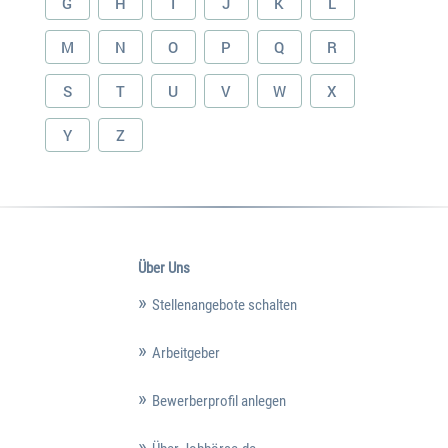
G
H
I
J
K
L
M
N
O
P
Q
R
S
T
U
V
W
X
Y
Z
Über Uns
Stellenangebote schalten
Arbeitgeber
Bewerberprofil anlegen