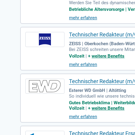
Werden Sie Teil des dynamische
abe umfasst die Erstellung von z
Betriebliche Altersvorsorge | Ve
es Studium in Technischer Redak
mehr erfahren
mit Redaktionssystemen sein und
t attraktiven Konditionen und vie
Technischer Redakteur (m/
ZEISS | Oberkochen (Baden-Wür
Bei ZEISS schreiten unsere Mitar
e Kraft hinter unserem Erfolg u
Vollzeit
|
+
weitere Benefits
wir zahlreiche Entwicklungsmögl
mehr erfahren
fristige Perspektiven und förder
einsam in eine erfolgreiche Zuk
Technischer Redakteur (m
Esterer WD GmbH | Altötting
So individuell wie unsere techni
vielseitigen Gebieten, die mit 
Gutes Betriebsklima | Weiterbil
Vollzeit
|
+
weitere Benefits
mehr erfahren
Technischer Redakteur Ersa