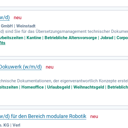
digitale Markenkommunikation maßgeblich zu gestalten!
w/d)
 GmbH | Weinstadt
/d) sind Sie für das Übersetzungsmanagement technischer Dokumen
die Erstellung von Foto- und Videoaufnahmen sowie Grafiken unsere
Arbeitszeiten | Kantine | Betriebliche Altersvorsorge | Jobrad | C
gleichbare Qualifikation abgeschlossen. Quereinsteiger mit technis
its
ungen sind eine sehr gute technische Ausdrucksweise und gute En
grammen, idealerweise Frame Maker, und den gängigen MS-Office-A
IM, umgehen können.
 Dokuwerk (w/m/d)
chnische Dokumentationen, der eigenverantwortlich Konzepte erstell
Studium im Bereich Technische Redaktion und erste Erfahrungen m
itszeiten | Homeoffice | Urlaubsgeld | Weihnachtsgeld | Betrieblich
enständige Arbeitsweise sowie technisches Verständnis sind erford
anden sein. Unsere flexiblen Arbeitszeiten und hybriden Arbeitsmö
nikationsstarke, kundenorientierte Persönlichkeit sind, freuen wi
/d) für den Bereich modulare Robotik
 KG | Verl