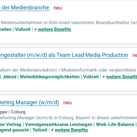
in der Medienbranche
Medienunternehmen in Köln einen talentierten Bilanzbuchhalter (w/
 Bewerbungsservices, da Robert Half seit über 75 Jahren spezialisie
eiten | Vollzeit
|
+
weitere Benefits
aft mit umfassendem Fachwissen in Finanz- und Rechnungswesen sow
uf menschliches Miteinander legen. Nutzen Sie diese Chance, um i
n Sie sich jetzt und werden Sie Teil eines erfolgreichen Teams!
engestalter (m/w/d) als Team Lead Media Production
udium der Medienproduktion / Medieninformatik oder vergleichbare 
Mehrjährige Berufserfahrung in der crossmedialen Produktion von Dig
 Jobrad | Weiterbildungsmöglichkeiten | Vollzeit
|
+
weitere Benefi
rketing Manager (w/m/d)
pe | Coburg
keting Manager (w/m/d) in Coburg, Bayern! In dieser unbefristeten
auptaufgaben umfassen die Entwicklung innovativer Social-Media-Str
ter Vertrag | Vermögenswirksame Leistungen | Work-Life-Balance | F
egst Kooperationen mit Creatorn und analysierst Trends, um neue Po
ngend gesucht | Teilzeit
|
+
weitere Benefits
rjährige Erfahrung im Social Media Management sind Voraussetzun