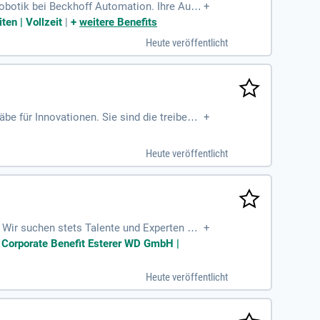
botik bei Beckhoff Automation. Ihre Aufg
+
Online-Hilfen. Ideal ist ein abgeschlossen
en | Vollzeit
|
+
weitere Benefits
ungssektor. Sie sollten sicher im Umgang
Heute veröffentlicht
en einen zukunftssicheren Arbeitsplatz mi
n Sie die Zukunft der Robotik mit uns!
be für Innovationen. Sie sind die treibend
+
odernen, großzügigen Arbeitsumfeld bieten
artige Eigentümerstruktur ermöglicht lang
Heute veröffentlicht
das Ziel, Wissenschaft und Gesellschaft gem
rden Sie Teil unseres dynamischen Teams!
 Wir suchen stets Talente und Experten auf
+
en möchten.
| Corporate Benefit Esterer WD GmbH |
Heute veröffentlicht