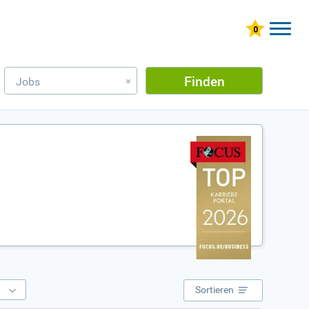
Finden
Jobs
»
e
Sortieren