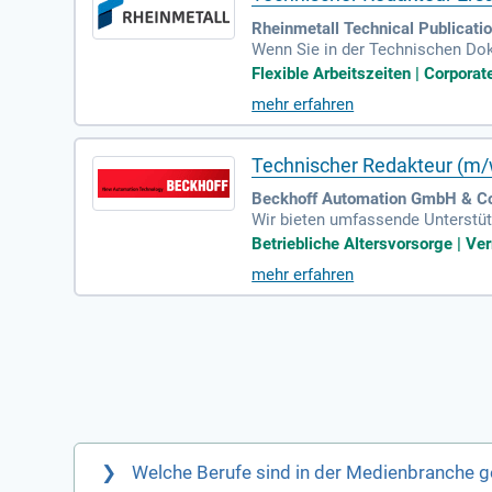
Rheinmetall Technical Publicat
Wenn Sie in der Technischen Dok
ssenes Studium im Maschinenbau 
Flexible Arbeitszeiten | Corpora
ng von technischen Unterlagen, 
mehr erfahren
nzen und Besprechungen teil, um 
eiten an unseren Standorten in 
Technischer Redakteur (m/w
Beckhoff Automation GmbH & Co.
Wir bieten umfassende Unterstüt
chkräfte arbeiten eng mit inter
Betriebliche Altersvorsorge | Ve
gewährleisten. Darüber hinaus un
mehr erfahren
ese Anforderungen zu erfüllen, s
ante Normen sind wünschenswert
ohe Affinität für technische Them
Welche Berufe sind in der Medienbranche g