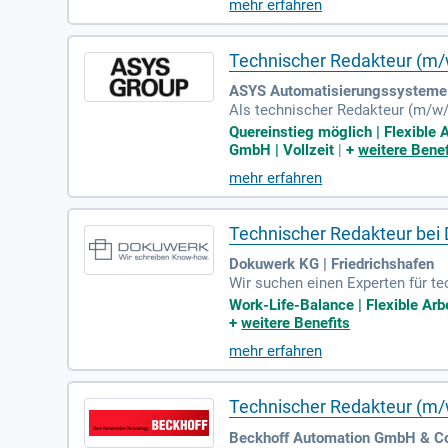
mehr erfahren
mischen Umfeld zu wachsen und 
Technischer Redakteur (m/
ASYS Automatisierungssysteme
Als technischer Redakteur (m/w
g. Ihre Aufgaben umfassen auch 
Quereinstieg möglich | Flexible 
nischer Redaktion oder eine ver
GmbH | Vollzeit
|
+
weitere Benef
willkommen. Wichtige Voraussetz
mehr erfahren
niert mit Textverarbeitungspro
ktionssysteme, vorzugsweise T
Technischer Redakteur bei
Dokuwerk KG | Friedrichshafen
Wir suchen einen Experten für te
ügen über ein abgeschlossenes 
Work-Life-Balance | Flexible Arbe
EMA ST4. Eine strukturierte, eig
+
weitere Benefits
nd gute Englischkenntnisse vorh
mehr erfahren
edingungen. Wenn Sie eine kommu
orderungen!
Technischer Redakteur (m/w
Beckhoff Automation GmbH & Co.