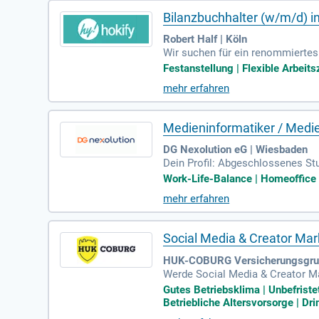
Bilanzbuchhalter (w/m/d) 
Robert Half | Köln
Wir suchen für ein renommiertes 
profitieren Sie von kostenfreien
Festanstellung | Flexible Arbeitsz
re Experten verbinden Leidensch
mehr erfahren
Mittelpunkt, während wir Wert a
sich weiterzuentwickeln. Bewerbe
Medieninformatiker / Medi
DG Nexolution eG | Wiesbaden
Dein Profil: Abgeschlossenes St
levanten Zusatzqualifikationen; 
Work-Life-Balance | Homeoffice |
mehr erfahren
Social Media & Creator Ma
HUK-COBURG Versicherungsgrup
Werde Social Media & Creator Mar
t du ab sofort gefragt. Deine H
Gutes Betriebsklima | Unbefriste
ampagnen. Du etablierst und pfl
Betriebliche Altersvorsorge | Dri
bildung im Marketing sowie meh