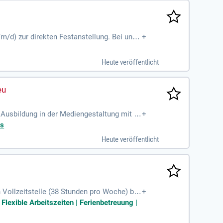
m/d) zur direkten Festanstellung. Bei uns
+
rte Personaldienstleistungen anbietet. Unse
ie IT und Recht. Ihre Karriere steht im
Heute veröffentlicht
n einem spannenden Umfeld zu arbeiten und
Ausbildung in der Mediengestaltung mit re
+
ital- und Printpublikationen
ts
Heute veröffentlicht
 Vollzeitstelle (38 Stunden pro Woche) bis
+
ategien und die Umsetzung erfolgreicher K
lexible Arbeitszeiten | Ferienbetreuung |
tenziale zu entdecken. Eine fundierte Aus
g. Nutze deine Chance, um in einem dyna