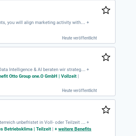
, you will align marketing activity with S
+
customers.
Heute veröffentlicht
ta Intelligence & AI beraten wir strategis
+
ten Wertschöpfungskette
nefit Otto Group one.O GmbH | Vollzeit
|
Heute veröffentlicht
eich unbefristet in Voll- oder Teilzeit zu
+
 Betriebsklima | Teilzeit
|
+
weitere Benefits