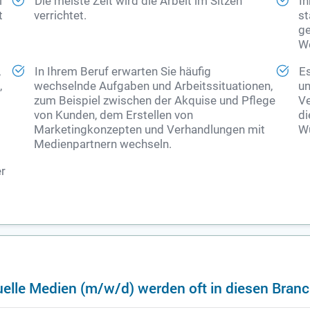
l
Die meiste Zeit wird die Arbeit im Sitzen
Ih
t
verrichtet.
st
ge
We
,
In Ihrem Beruf erwarten Sie häufig
Es
,
wechselnde Aufgaben und Arbeitssituationen,
un
zum Beispiel zwischen der Akquise und Pflege
Ve
von Kunden, dem Erstellen von
di
Marketingkonzepten und Verhandlungen mit
Wü
Medienpartnern wechseln.
er
uelle Medien (m/w/d) werden oft in diesen Bra