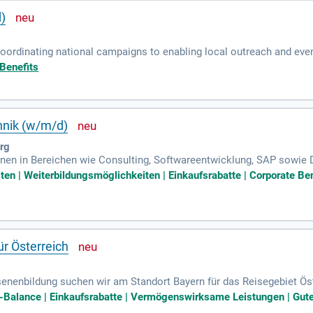
)
oordinating national campaigns to enabling local outreach and events
aign is purposeful, measurable, and relevant to the needs of our 
 Benefits
hnik (w/m/d)
rg
nnen in Bereichen wie Consulting, Softwareentwicklung, SAP sowie Da
eln und betreiben digitale End-to-End-Lösungen entlang der gesam
iten | Weiterbildungsmöglichkeiten | Einkaufsrabatte | Corporate Be
ür Österreich
nenbildung suchen wir am Standort Bayern für das Reisegebiet Österr
ne*n Sales Consultant (m/w/d).
e-Balance | Einkaufsrabatte | Vermögenswirksame Leistungen | Gutes