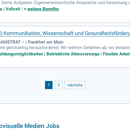
): Deine Aufgaben: Eigenverantwortliche Ansprache und Gewinnung
dia sowie Messen und Events); Analyse von Kundenbedürfnissen sowi
 | Vollzeit
|
+
weitere Benefits
/d) Kommunikation, Wissenschaft und Gesundheitsförderu
MAGISTRAT – | Frankfurt am Main
und gleichzeitig herausfordernd: Wir wehren Gefahren ab, wir berat
orgen vor und sind im Notfall zur Stelle.
dungsmöglichkeiten | Betriebliche Altersvorsorge | Flexible Arbeits
1
2
nächste
ovisuelle Medien Jobs