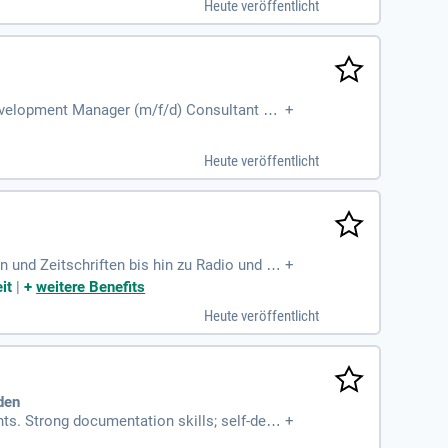
Heute veröffentlicht
 Development Manager (m/f/d) Consultant En
+
lanners, system
Heute veröffentlicht
 und Zeitschriften bis hin zu Radio und Po
+
ft.
it
|
+
weitere Benefits
Heute veröffentlicht
den
ts. Strong documentation skills; self-deve
+