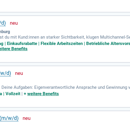
/d)
mburg
t du mit Kund:innen an starker Sichtbarkeit, klugen Multichannel-S
eich Talent Acquisition und definieren Recruiting im Mittelstand neu
ag | Einkaufsrabatte | Flexible Arbeitszeiten | Betriebliche Alters
itere Benefits
/w/d)
): Deine Aufgaben: Eigenverantwortliche Ansprache und Gewinnung
dia sowie Messen und Events); Analyse von Kundenbedürfnissen sowi
 | Vollzeit
|
+
weitere Benefits
 (m/w/d)