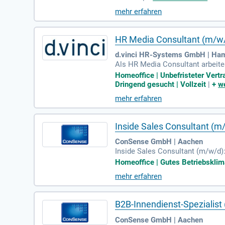
mehr erfahren
HR Media Consultant (m/w
d.vinci HR-Systems GmbH | Ha
Als HR Media Consultant arbeites
er der führenden Anbieter im Ber
Homeoffice | Unbefristeter Vertr
Dringend gesucht | Vollzeit
|
+
we
mehr erfahren
Inside Sales Consultant (m
ConSense GmbH | Aachen
Inside Sales Consultant (m/w/d
äle (Telefon, E-Mail, Social Me
Homeoffice | Gutes Betriebsklima
mehr erfahren
B2B-Innendienst-Spezialist
ConSense GmbH | Aachen