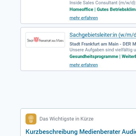
Inside Sales Consultant (m/w/d
äle (Telefon, E-Mail, Social Me
Homeoffice | Gutes Betriebsklima
mehr erfahren
Sachgebietsleiter:in (w/m
Stadt Frankfurt am Main - DER 
Unsere Aufgaben sind vielfältig 
n, wir forschen und sichern, wir s
Gesundheitsprogramme | Weiterbil
mehr erfahren
Das Wichtigste in Kürze
Kurzbeschreibung Medienberater Audi