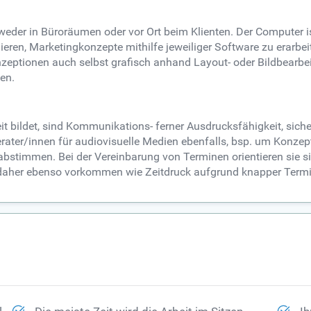
tweder in Büroräumen oder vor Ort beim Klienten. Der Computer i
en, Marketingkonzepte mithilfe jeweiliger Software zu erarbeit
onzeptionen auch selbst grafisch anhand Layout- oder Bildbear
en.
t bildet, sind Kommunikations- ferner Ausdrucksfähigkeit, sich
rater/innen für audiovisuelle Medien ebenfalls, bsp. um Konze
bstimmen. Bei der Vereinbarung von Terminen orientieren sie si
her ebenso vorkommen wie Zeitdruck aufgrund knapper Termine 