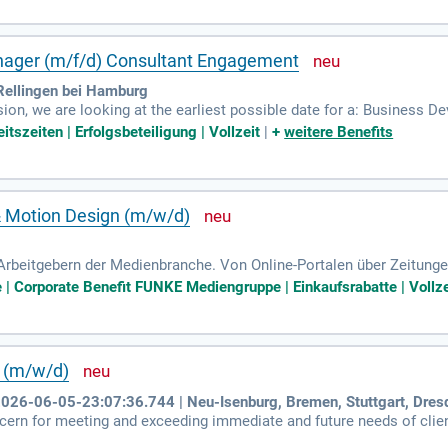
ager (m/f/d) Consultant Engagement
ellingen bei Hamburg
sion, we are looking at the earliest possible date for a: Business
Develop and strengthen relationships with consultants, technical p
itszeiten | Erfolgsbeteiligung | Vollzeit
|
+
weitere Benefits
& Motion Design (m/w/d)
g
rbeitgebern der Medienbranche. Von Online-Portalen über Zeitungen
l, Marken und Genres ist einzigartig in der deutschen Medienlandscha
 | Corporate Benefit FUNKE Mediengruppe | Einkaufsrabatte | Vollze
t (m/w/d)
26-06-05-23:07:36.744 | Neu-Isenburg, Bremen, Stuttgart, Dres
ern for meeting and exceeding immediate and future needs of clien
ings, Legislation updates).