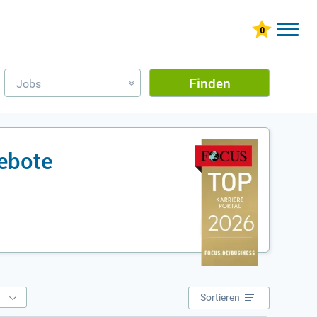
Finden
Jobs
»
ebote
e
Sortieren