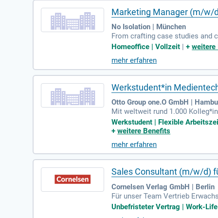
Marketing Manager (m/w/d
No Isolation | München
From crafting case studies and c
ales goals and ensure every camp
Homeoffice | Vollzeit
|
+
weitere
mehr erfahren
Werkstudent*in Medientec
Otto Group one.O GmbH | Hambu
Mit weltweit rund 1.000 Kolleg*i
ch und konzeptionieren, entwick
Werkstudent | Flexible Arbeitsze
+
weitere Benefits
mehr erfahren
Sales Consultant (m/w/d) f
Cornelsen Verlag GmbH | Berlin
Für unser Team Vertrieb Erwachse
m nächstmöglichen Zeitpunkt ei
Unbefristeter Vertrag | Work-Lif