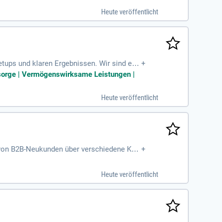
Heute veröffentlicht
etups und klaren Ergebnissen. Wir sind ein
+
.
vorsorge | Vermögenswirksame Leistungen |
Heute veröffentlicht
 von B2B-Neukunden über verschiedene Kan
+
e kontinuierliche Optimierung
Heute veröffentlicht