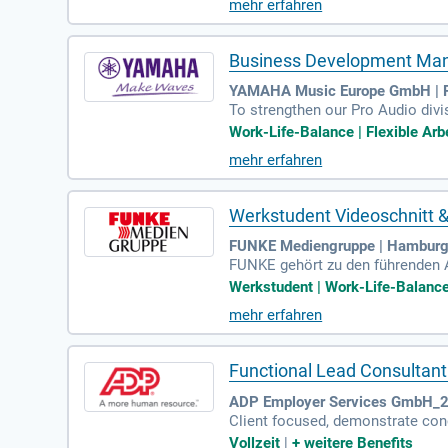
mehr erfahren
Business Development Man
YAMAHA Music Europe GmbH | R
To strengthen our Pro Audio divi
gagement: Pro Audio Germany -; 
Work-Life-Balance | Flexible Arbe
mehr erfahren
Werkstudent Videoschnitt 
FUNKE Mediengruppe | Hambur
FUNKE gehört zu den führenden A
dcast – die Vielfalt unserer Tite
Werkstudent | Work-Life-Balance
mehr erfahren
Functional Lead Consultan
ADP Employer Services GmbH_20
Client focused, demonstrate conc
lopment (ADP AI tools, ADP train
Vollzeit
|
+
weitere Benefits