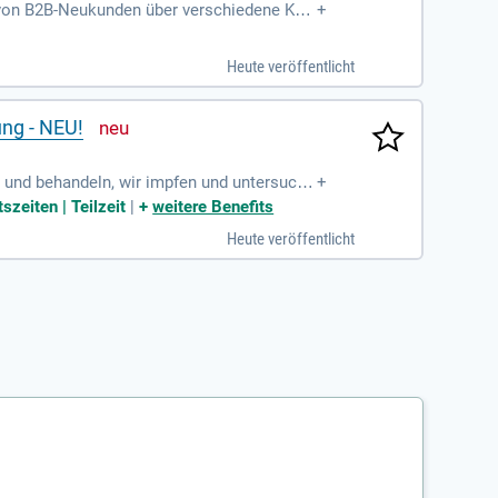
 von B2B-Neukunden über verschiedene Kan
+
e kontinuierliche Optimierung
Heute veröffentlicht
ng - NEU!
en und behandeln, wir impfen und untersuche
+
zeiten | Teilzeit
|
+
weitere Benefits
Heute veröffentlicht