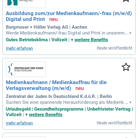
Ausbildung zum/zur Medienkaufmann/-frau (m/w/d)
Digital und Print
Bergmoser + Höller Verlag AG | Aachen
Werde Medienkaufmann/-frau Digital und Print in unserem e
+
tablierten Zeitschriftenverlag! In der dualen Ausbildung erhäl
Gutes Betriebsklima | Vollzeit
|
+
weitere Benefits
tst du Einblicke in Marketing, Kundenservice und Produktma
Heute veröffentlicht
mehr erfahren
nagement, um deine Stärken zu entdecken. Voraussetzunge
n sind Abitur, Fachhochschulreife oder ein Abschluss einer
höheren Handelsschule sowie Teamgeist und Zuverlässigke
it. Wir bieten eine fundierte Ausbildung in einem zukunftsori
entierten Berufsfeld mit hoher Übernahmechance. Unsere A
uszubildenden profitieren von praxisnaher Einarbeitung und
Medienkaufmann / Medienkauffrau für die
umfassender Betreuung. Bewirb dich jetzt und starte deine K
Verlagsverwaltung (m/w/d)
arriere im spannenden Medienbereich!
Zentralrat der Juden In Deutschland K.d.ö.R. | Berlin
Suchen Sie eine spannende Herausforderung als Medienkau
+
fmann/-frau für Verlagsverwaltung (m/w/d)? In dieser Positi
Urlaubsgeld | Gesundheitsprogramme | Unbefristeter Vertrag |
on sind Sie verantwortlich für die strategische Neuaufstellu
Vollzeit
|
+
weitere Benefits
ng des Vertriebs, die Akquise sowie Betreuung von Anzeige
Heute veröffentlicht
mehr erfahren
nkunden. Zudem entwickeln Sie innovative Marketingkonze
pte und stehen als Ansprechpartner in Rechte- und Lizenzfra
gen zur Verfügung. Mit mehrjähriger Erfahrung im Zeitungsv