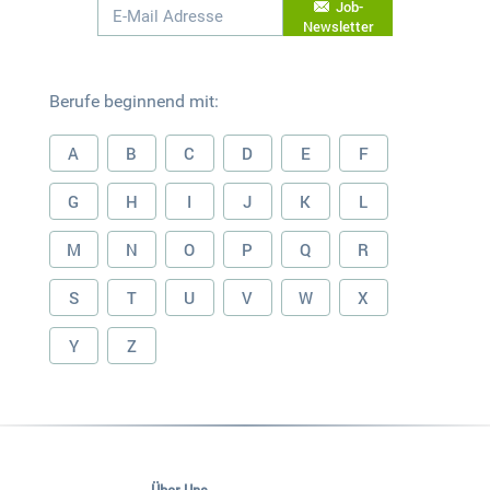
Job-
Newsletter
Berufe beginnend mit:
A
B
C
D
E
F
G
H
I
J
K
L
M
N
O
P
Q
R
S
T
U
V
W
X
Y
Z