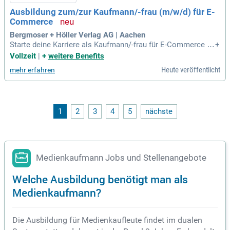
Ausbildung zum/zur Kaufmann/-frau (m/w/d) für E-
Commerce
Bergmoser + Höller Verlag AG | Aachen
Starte deine Karriere als Kaufmann/-frau für E-Commerce in
+
unserem innovativen Medienunternehmen! In dieser dreijähr
Vollzeit
|
+
weitere Benefits
igen Ausbildung wirst du die Schnittstelle zwischen Kunden
Heute veröffentlicht
mehr erfahren
service, Marketing, Buchhaltung und IT besetzen. Du bringst
Abitur oder Fachhochschulreife mit und hast eine Leidensch
aft für digitale Medien? Wir bieten dir praxisorientierte Einar
beitung, umfassende Betreuung und hohe Übernahmechanc
en. Werde Teil eines motivierten Teams und erlerne wertvoll
1
2
3
4
5
nächste
e technische Fähigkeiten. Aktive Mitarbeit an unserem Onlin
eshop und spannende Projektarbeiten erwarten dich!
Medienkaufmann Jobs und Stellenangebote
Welche Ausbildung benötigt man als
Medienkaufmann?
Die Ausbildung für Medienkaufleute findet im dualen