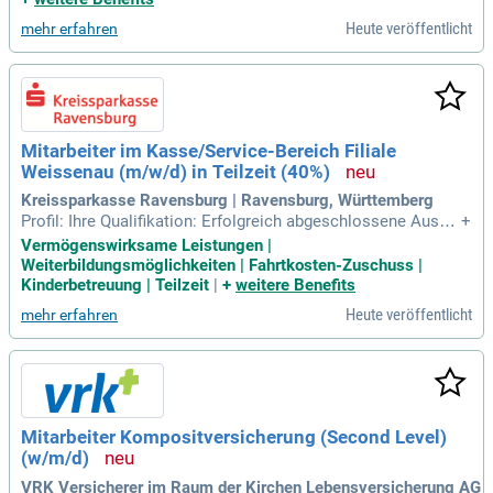
Heute veröffentlicht
mehr erfahren
Mitarbeiter im Kasse/Service-Bereich Filiale
Weissenau (m/w/d) in Teilzeit (40%)
Kreissparkasse Ravensburg | Ravensburg, Württemberg
Profil: Ihre Qualifikation: Erfolgreich abgeschlossene Ausbil
+
dung zum Bankkaufmann/-frau; Ihre Erfahrung / Ihr Know-ho
Vermögenswirksame Leistungen |
w: Idealerweise Kenntnisse in allen im Kassen- und Serviceb
Weiterbildungsmöglichkeiten | Fahrtkosten-Zuschuss |
ereich relevanten Produktbereichen, sicherer Umgang mit di
Kinderbetreuung | Teilzeit
|
+
weitere Benefits
gitalen Medien.
Heute veröffentlicht
mehr erfahren
Mitarbeiter Kompositversicherung (Second Level)
(w/m/d)
VRK Versicherer im Raum der Kirchen Lebensversicherung AG