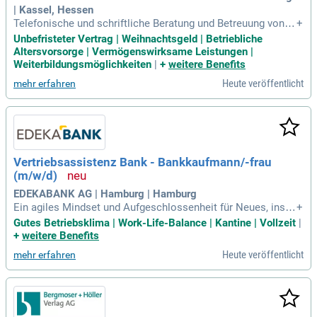
| Kassel, Hessen
Telefonische und schriftliche Beratung und Betreuung von V
+
ersicherungsinteressenten, Kunden- und Außendienst; Erstel
Unbefristeter Vertrag | Weihnachtsgeld | Betriebliche
lung von Angeboten; Inkassoprüfungen und Bearbeitung des
Altersvorsorge | Vermögenswirksame Leistungen |
Mahnverfahrens; Bearbeitung von Vorstands-, Aufsichtsrats
Weiterbildungsmöglichkeiten
|
+
weitere Benefits
-, BaFin-, Ombudsmann-, Medien
Heute veröffentlicht
mehr erfahren
Vertriebsassistenz Bank - Bankkaufmann/-frau
(m/w/d)
EDEKABANK AG | Hamburg | Hamburg
Ein agiles Mindset und Aufgeschlossenheit für Neues, insbe
+
sondere für den Einsatz neuer Technologien/Medien. Was w
Gutes Betriebsklima | Work-Life-Balance | Kantine | Vollzeit
|
ir Dir bieten: Ein Miteinander auf Augenhöhe in einer kollegi
+
weitere Benefits
alen und familiären Umgebung.
Heute veröffentlicht
mehr erfahren