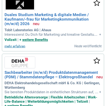
Duales Studium Marketing & digitale Medien /
Kaufmann/-frau für Marketingkommunikation
(m/w/d) 2026
Tobit Laboratories AG | Ahaus
Interessierst Du Dich für Marketing und kreative Gestaltun
+
g? Dann entdecke unser duales Studium! Hier lernst Du prax
Vollzeit
|
+
weitere Benefits
isnah die Vielfalt des Marketings kennen und erwirbst gleic
Heute veröffentlicht
mehr erfahren
h zwei Abschlüsse: den IHK-Abschluss zum Marketingkom
munikationskaufmann/-frau in nur zwei Jahren und den Bac
helor of Arts nach 3,5 Jahren. Das Studium findet digital in K
ooperation mit der FOM statt, ideal für technikbegeisterte M
enschen. Lass Deiner Kreativität freien Lauf und setze auf in
novative Technologien wie KI und IoT. Bewirb Dich jetzt unk
Sachbearbeiter (m/w/d) Produktdatenmanagement
ompliziert über unseren Chat und starte Deine Karriere im M
(PDM) / Stammdatenpflege – Elektrogroßhandel
arketing!
DEHA Elektrohandelsgesellschaft mbH & Co. KG | Gerlingen,
Württemberg
Sie bereiten Produktdaten in einheitlichen Strukturen auf, fü
+
hren Plausibilitätsprüfungen durch und recherchieren bei Be
Betriebliche Altersvorsorge | Flexible Arbeitszeiten | Work-
darf fehlende Artikelstamm-, Katalog-, Konditions-, Bild- und
Life-Balance | Weiterbildungsmöglichkeiten | Teilzeit
|
Mediendaten.
+
weitere Benefits