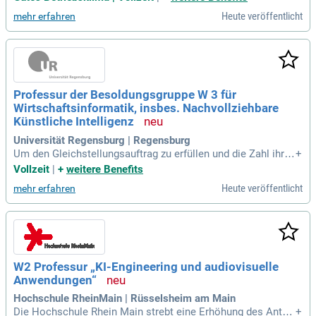
oder im öffentlichen Kulturbetrieb von Vorteil Ausgeprägte
Heute veröffentlicht
mehr erfahren
Teamfähigkeit und nachweisbare Kommunikationskompete
nz im Alltag sowie mit Wissenschaftler
Professur der Besoldungsgruppe W 3 für
Wirtschaftsinformatik, insbes. Nachvollziehbare
Künstliche Intelligenz
Universität Regensburg | Regensburg
Um den Gleichstellungsauftrag zu erfüllen und die Zahl ihrer
+
Professorinnen zu erhöhen, fordert sie qualifizierte Wissens
Vollzeit
|
+
weitere Benefits
chaftlerinnen ausdrücklich zur Bewerbung auf.
Heute veröffentlicht
mehr erfahren
W2 Professur „KI-Engineering und audiovisuelle
Anwendungen“
Hochschule RheinMain | Rüsselsheim am Main
Die Hochschule Rhein Main strebt eine Erhöhung des Anteil
+