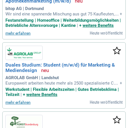
Apothekenmarketing (m/w/d)
bitop AG | Dortmund
Wir sind eine spannende Mischung aus gut 75 Kaufleuten, N
+
aturwissenschaftlern, Ingenieuren und vielen weiteren Multit
Festanstellung | Homeoffice | Weiterbildungsmöglichkeiten |
alenten, die alle eine Leidenschaft für Extremolyte und unter
Betriebliche Altersvorsorge | Kantine
|
+
weitere Benefits
nehmerisches Denken teilen. Bist Du auch bald ein Teil uns
Heute veröffentlicht
mehr erfahren
eres Teams?
Duales Studium: Student (m/w/d) für Marketing &
Mediendesign
AGROLAB GmbH | Landshut
Europaweit arbeiten heute mehr als 2500 spezialisierte Che
+
mielaboranten, Naturwissenschaftler und Kaufleute, sowie z
Werkstudent | Flexible Arbeitszeiten | Gutes Betriebsklima |
ahlreiche motivierte Anlernkräfte und Aushilfen Hand in Han
Teilzeit
|
+
weitere Benefits
d bei der AGROLAB GROUP.
Heute veröffentlicht
mehr erfahren