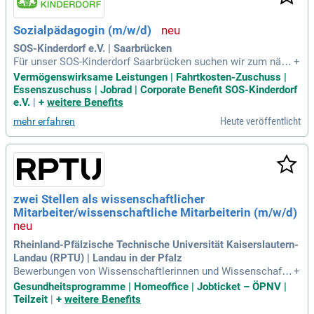
Sozialpädagogin (m/w/d)
SOS-Kinderdorf e.V. | Saarbrücken
Für unser SOS-Kinderdorf Saarbrücken suchen wir zum näch
+
stmöglichen Zeitpunkt eine; Sozialpädagog*in / Kindheitspä
Vermögenswirksame Leistungen | Fahrtkosten-Zuschuss |
dagog*in / Erziehungswissenschaftler*in für das Beratungsz
Essenszuschuss | Jobrad | Corporate Benefit SOS-Kinderdorf
entrum Kinderschutz (m/w/d) in Vollzeit (38,5 Std.
e.V.
|
+
weitere Benefits
Heute veröffentlicht
mehr erfahren
zwei Stellen als wissenschaftlicher
Mitarbeiter/wissenschaftliche Mitarbeiterin (m/w/d)
Rheinland-Pfälzische Technische Universität Kaiserslautern-
Landau (RPTU) | Landau in der Pfalz
Bewerbungen von Wissenschaftlerinnen und Wissenschaftle
+
rn aus dem Ausland sind ausdrücklich erwünscht. Die Stelle
Gesundheitsprogramme | Homeoffice | Jobticket – ÖPNV |
n sind grds. auch in Teilzeit besetzbar.
Teilzeit
|
+
weitere Benefits