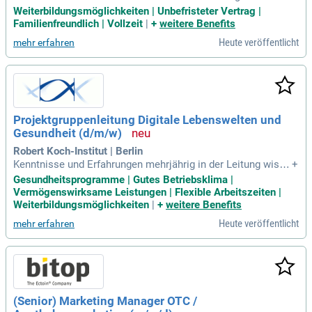
s an Professorinnen an und bittet deshalb qualifizierte Wiss
Weiterbildungsmöglichkeiten | Unbefristeter Vertrag |
enschaftlerinnen ausdrücklich um ihre Bewerbung. Ihre inhal
Familienfreundlich | Vollzeit
|
+
weitere Benefits
tlichen Fragen zur Stellenausschreibung beantwortet Ihnen
Heute veröffentlicht
mehr erfahren
gerne Prof. Dr.
Projektgruppenleitung Digitale Lebenswelten und
Gesundheit (d/m/w)
Robert Koch-Institut | Berlin
Kenntnisse und Erfahrungen mehrjährig in der Leitung wisse
+
nschaftlicher Projekte in kleineren Teams und Arbeitsgrupp
Gesundheitsprogramme | Gutes Betriebsklima |
en sowie in der Betreuung von Wissenschaftler/​-innen in frü
Vermögenswirksame Leistungen | Flexible Arbeitszeiten |
hen Karrierestufen im Bereich Public Health, Epidemiologie,
Weiterbildungsmöglichkeiten
|
+
weitere Benefits
Gesundheitsmonitoring
Heute veröffentlicht
mehr erfahren
(Senior) Marketing Manager OTC /