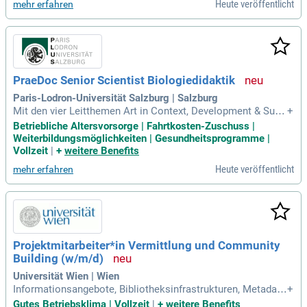
Heute veröffentlicht
mehr erfahren
PraeDoc Senior Scientist Biologiedidaktik
Paris-Lodron-Universität Salzburg | Salzburg
Mit den vier Leitthemen Art in Context, Development & Sust
+
ainability, Digital Life sowie Health & Mind bietet die Univers
Betriebliche Altersvorsorge | Fahrtkosten-Zuschuss |
ität den Wissenschaftler*innen exzellente Möglichkeiten der
Weiterbildungsmöglichkeiten | Gesundheitsprogramme |
inter- und transdisziplinären Vernetzung.
Vollzeit
|
+
weitere Benefits
Heute veröffentlicht
mehr erfahren
Projektmitarbeiter*in Vermittlung und Community
Building (w/m/d)
Universität Wien | Wien
Informationsangebote, Bibliotheksinfrastrukturen, Metadate
+
n oder Datenvisualisierung Berufserfahrung in Bibliotheken
Gutes Betriebsklima | Vollzeit
|
+
weitere Benefits