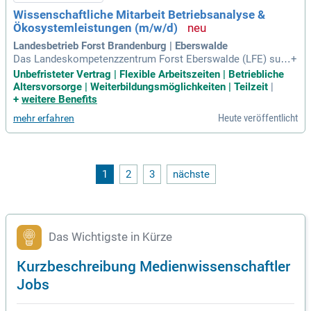
Wissenschaftliche Mitarbeit Betriebsanalyse &
Ökosystemleistungen (m/w/d)
Landesbetrieb Forst Brandenburg | Eberswalde
Das Landeskompetenzzentrum Forst Eberswalde (LFE) suc
+
ht eine/n engagierte/n Wissenschaftler/in zur Mitarbeit im S
Unbefristeter Vertrag | Flexible Arbeitszeiten | Betriebliche
achgebiet Forstliche Betriebswirtschaft und Ökosystemleist
Altersvorsorge | Weiterbildungsmöglichkeiten | Teilzeit
|
ungen, der/die durch Beratung und Zusammenarbeit zum Erf
+
weitere Benefits
olg des Fachbereichs Waldressourcenmanagement
Heute veröffentlicht
mehr erfahren
1
2
3
nächste
Das Wichtigste in Kürze
Kurzbeschreibung Medienwissenschaftler
Jobs