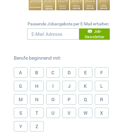
Passende Jobangebote per E-Mail erhalten:
Job-
Newsletter
Berufe beginnend mit:
A
B
C
D
E
F
G
H
I
J
K
L
M
N
O
P
Q
R
S
T
U
V
W
X
Y
Z