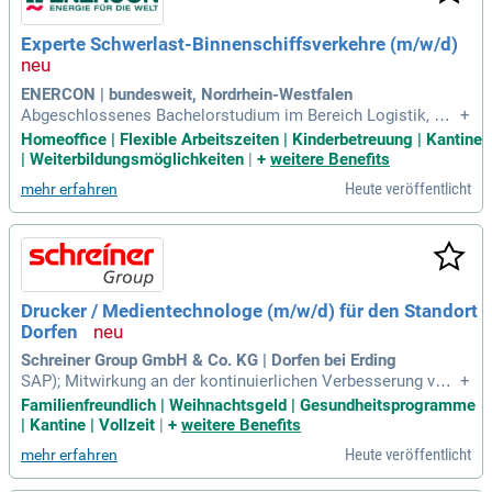
Experte Schwerlast-Binnenschiffsverkehre (m/w/d)
ENERCON | bundesweit, Nordrhein-Westfalen
Abgeschlossenes Bachelorstudium im Bereich Logistik, Ver
+
kehrswesen, Ingenieurwesen oder vergleichbar; Mehrjährige
Homeoffice | Flexible Arbeitszeiten | Kinderbetreuung | Kantine
Erfahrung in der Binnenschifffahrt mit fundiertem Verständn
| Weiterbildungsmöglichkeiten
|
+
weitere Benefits
is der technischen Herausforderungen im Transportgeschäf
Heute veröffentlicht
mehr erfahren
t sowie sehr guten Marktkenntnissen
Drucker / Medientechnologe (m/w/d) für den Standort
Dorfen
Schreiner Group GmbH & Co. KG | Dorfen bei Erding
SAP); Mitwirkung an der kontinuierlichen Verbesserung von
+
Prozessen; Sie verfügen über eine abgeschlossene Berufsau
Familienfreundlich | Weihnachtsgeld | Gesundheitsprogramme
sbildung als Medientechnologe / Drucker oder Berufserfahr
| Kantine | Vollzeit
|
+
weitere Benefits
ung in der Bedienung von Druckmaschinen; Sie haben ideale
Heute veröffentlicht
mehr erfahren
rweise erste Erfahrung