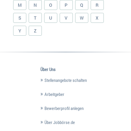
M
N
O
P
Q
R
S
T
U
V
W
X
Y
Z
Über Uns
Stellenangebote schalten
Arbeitgeber
Bewerberprofil anlegen
Über Jobbörse.de