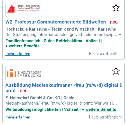
W2-Professur Computergenerierte Bildwelten
Hochschule Karlsruhe - Technik und Wirtschaft | Karlsruhe
Der Studiengang Informationsdesign verbindet interdisziplin
+
är die Bereiche Sprache, visuelle Kommunikation, audiovisu
Familienfreundlich | Gutes Betriebsklima | Vollzeit
|
elle und interaktive Medien, Datenjournalismus sowie neue
+
weitere Benefits
Medienentwicklungen, z. B. durch KI.
Heute veröffentlicht
mehr erfahren
Ausbildung Medienkaufmann/ -frau (m/w/d) digital &
print
E. Holterdorf GmbH & Co. KG | Oelde
Medienkaufmann/ -frau (m/w/d) digital & print: Wer wir sind:
+
Der Verlag E. Holterdorf ist ein modernes, vielseitig ausgeri
Weiterbildungsmöglichkeiten | Vollzeit
|
+
weitere Benefits
chtetes Medienunternehmen mit Sitz in Oelde.
Heute veröffentlicht
mehr erfahren