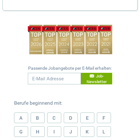
Passende Jobangebote per E-Mail erhalten:
Job-
Newsletter
Berufe beginnend mit:
A
B
C
D
E
F
G
H
I
J
K
L