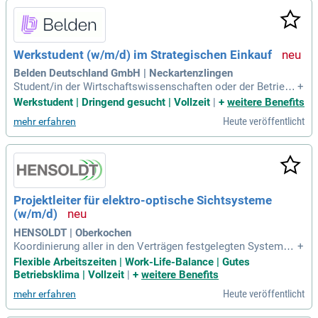
Werkstudent (w/m/d) im Strategischen Einkauf
Belden Deutschland GmbH | Neckartenzlingen
Student/in der Wirtschaftswissenschaften oder der Betriebs
+
wirtschaftslehre, des Wirtschaftsingenieurwesens, der Wirts
Werkstudent | Dringend gesucht | Vollzeit
|
+
weitere Benefits
chaftsinformatik oder vergleichbare Studiengänge; Sicherer
Heute veröffentlicht
mehr erfahren
Umgang mit MS-Office; Idealerweise Kenntnisse im Umgang
mit SAP; Gute Englischkenntnisse
Projektleiter für elektro-optische Sichtsysteme
(w/m/d)
HENSOLDT | Oberkochen
Koordinierung aller in den Verträgen festgelegten Systemsp
+
ezifikationen und enge Abstimmung mit den Produktmanag
Flexible Arbeitszeiten | Work-Life-Balance | Gutes
ern; Koordinierung von Systemqualifikationen und Serienein
Betriebsklima | Vollzeit
|
+
weitere Benefits
führungen; Übernahme von Koordinationsaufgaben zu extern
Heute veröffentlicht
mehr erfahren
en Stakeholdern zur Erfüllung von Entwicklungsverlagerung
en