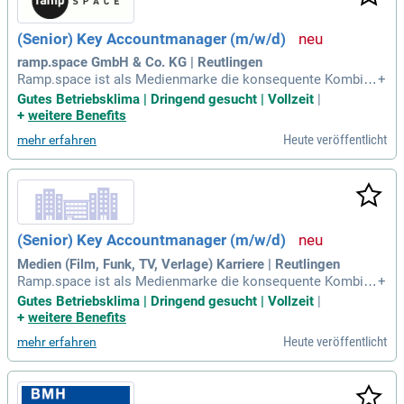
(Senior) Key Accountmanager (m/w/d)
ramp.space GmbH & Co. KG | Reutlingen
Ramp.space ist als Medienmarke die konsequente Kombina
+
tion aus einem modernen Media House und einem interdisz
Gutes Betriebsklima | Dringend gesucht | Vollzeit
|
iplinären Think-and-do-Tank mit integriertem Studio für cont
+
weitere Benefits
entbasierte strategische Markenkommunikation.
Heute veröffentlicht
mehr erfahren
(Senior) Key Accountmanager (m/w/d)
Medien (Film, Funk, TV, Verlage) Karriere | Reutlingen
Ramp.space ist als Medienmarke die konsequente Kombina
+
tion aus einem modernen Media House und einem interdisz
Gutes Betriebsklima | Dringend gesucht | Vollzeit
|
iplinären Think-and-do-Tank mit integriertem Studio für cont
+
weitere Benefits
entbasierte strategische Markenkommunikation.
Heute veröffentlicht
mehr erfahren