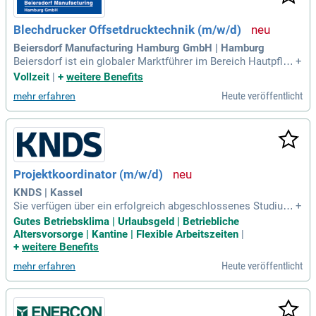
Blechdrucker Offsetdrucktechnik (m/w/d)
Beiersdorf Manufacturing Hamburg GmbH | Hamburg
Beiersdorf ist ein globaler Marktführer im Bereich Hautpfleg
+
e mit renommierten Marken wie NIVEA und Eucerin. Wir su
Vollzeit
|
+
weitere Benefits
chen talentierte Mitarbeiter, die mit ihrer Inspiration und Ziel
Heute veröffentlicht
mehr erfahren
strebigkeit zu unserem Erfolg beitragen möchten. Bei uns er
halten Sie die Chance, von Anfang an Verantwortung zu über
nehmen und echten Einfluss zu nehmen. Unsere Druckproze
sse umfassen das Bedrucken von Blechtafeln im Offsetdruc
kverfahren und die präzise Steuerung der Produktionsparam
eter. Zudem sind Sie für die Inprozesskontrolle, Farbabstim
Projektkoordinator (m/w/d)
mungen und die Wartung von Maschinen verantwortlich. We
rden Sie Teil unseres dynamischen Teams und gestalten Sie
KNDS | Kassel
aktiv die Zukunft der Hautpflege mit!
Sie verfügen über ein erfolgreich abgeschlossenes Studium
+
der Fachrichtung Maschinenbau, Elektrotechnik, Fahrzeugte
Gutes Betriebsklima | Urlaubsgeld | Betriebliche
chnik, Wirtschaftsingenieurwesen oder eine vergleichbare Q
Altersvorsorge | Kantine | Flexible Arbeitszeiten
|
ualifikation im technischen Bereich; Sie haben langjährige E
+
weitere Benefits
rfahrung in Fertigungsplanung
Heute veröffentlicht
mehr erfahren