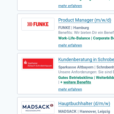
mehr erfahren
Product Manager (m/w/d)
FUNKE | Hamburg
Benefits: Wir bieten Dir ein Bene
it verschiedensten Fitnessstudio
Work-Life-Balance | Corporate Be
mehr erfahren
Kundenberatung in Schrob
Sparkasse Altbayern | Schroben
Unsere Anforderungen: Sie sind 
nd weiterzubilden; Sie überzeug
Gutes Betriebsklima | Weiterbil
|
+
weitere Benefits
mehr erfahren
Hauptbuchhalter (d/m/w)
MADSACK | Hannover, Leipzig