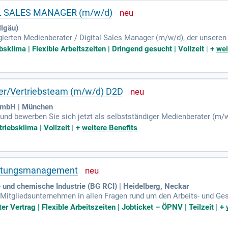
L SALES MANAGER (m/w/d)
lgäu)
gierten Medienberater / Digital Sales Manager (m/w/d), der unser
assen die Beratung bei der Planung und Umsetzung digitaler Kampa
bsklima | Flexible Arbeitszeiten | Dringend gesucht | Vollzeit
|
+
wei
hrung im Vertrieb digitaler Medien mit und zeichnen sich durch ein
strukturierte, zielorientierte Arbeitsweise und hohe Kommunikations
s Aufgabengebiet mit kreativen Gestaltungsmöglichkeiten und einer 
 in einem modernen Büro.
er/Vertriebsteam (m/w/d) D2D
GmbH | München
und bewerben Sie sich jetzt als selbstständiger Medienberater (m/w
 die Deutsche Glasfaser und nutzen Sie einfache mobile Auftragserf
triebsklima | Vollzeit
|
+
weitere Benefits
smaterialien und Schulungen. Flexible Arbeitszeiten und ein engag
ät. In dieser Rolle vermarkten Sie deutschlandweit innovative Tele
 ein und gestalten Sie die Zukunft der Wohnungswirtschaft mit uns
altungsmanagement
und chemische Industrie (BG RCI) | Heidelberg, Neckar
 Mitgliedsunternehmen in allen Fragen rund um den Arbeits- und Ge
er Vertrag | Flexible Arbeitszeiten | Jobticket – ÖPNV | Teilzeit
|
+