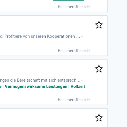
Heute veröffentlicht
und: Profitiere von unseren Kooperationen m
+
iduell beraten
Heute veröffentlicht
gen die Bereitschaft mit sich entspreche
+
ve; Sie besitzen ein
me | Vermögenswirksame Leistungen | Vollzeit
Heute veröffentlicht