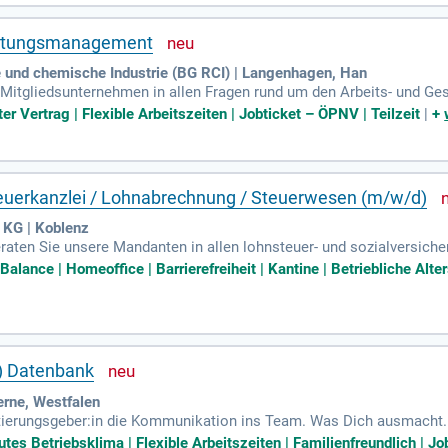
altungsmanagement
 und chemische Industrie (BG RCI) | Langenhagen, Han
 Mitgliedsunternehmen in allen Fragen rund um den Arbeits- und Ge
er Vertrag | Flexible Arbeitszeiten | Jobticket – ÖPNV | Teilzeit
|
+
teuerkanzlei / Lohnabrechnung / Steuerwesen (m/w/d)
 KG | Koblenz
raten Sie unsere Mandanten in allen lohnsteuer- und sozialversich
alance | Homeoffice | Barrierefreiheit | Kantine | Betriebliche Alter
) Datenbank
rne, Westfalen
ierungsgeber:in die Kommunikation ins Team. Was Dich ausmacht. 
ichen Herausforderungen und Arbeitsweisen von Steuerberater:innen.
tes Betriebsklima | Flexible Arbeitszeiten | Familienfreundlich | Jo