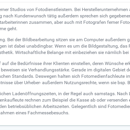
er Studios von Fotodienstleistern. Bei Herstellerunternehmen a
ändig nach Kundenwunsch tätig außerdem sprechen sich gegebenen
tarbeiterinnen zusammen, aber auch mit Fotografen ferner Foto
eme geht.
tung. Bei der Bildbearbeitung sitzen sie am Computer außerdem 
ist dabei unabdingbar. Wenn es um die Bildgestaltung, das Pr
Ästhetik. Wirtschaftliche Belange mit einbeziehen sie nämlich
uf die Bedürfnisse ihrer Klienten einstellen, deren Wünsche er
 beweisen sie Verhandlungsstärke. Gerade im digitalen Gebiet d
ischen Standards. Deswegen halten sich Fotomedienfachleute i
nisse über Urheber- außerdem Nutzungsrechte, wenn sie bsp. Bi
lichen Ladenöffnungszeiten, in der Regel auch samstags. Nach
nkaufleute rechnen zum Beispiel die Kasse ab oder versenden e
 den betriebsüblichen Arbeitszeiten. Gelegentlich sind Fotomedi
 Rahmen eines Fachmessebesuchs.