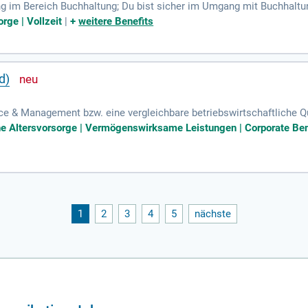
ung im Bereich Buchhaltung; Du bist sicher im Umgang mit Buchha
 Denkvermögen mit und hast eine Zahlenaffinität; Du arbeitest gern
orge | Vollzeit
|
+
weitere Benefits
d)
nce & Management bzw. eine vergleichbare betriebswirtschaftliche 
de Kenntnisse der gesamten Produktpalette der Bank; Sicherer Um
che Altersvorsorge | Vermögenswirksame Leistungen | Corporate Ben
1
2
3
4
5
nächste