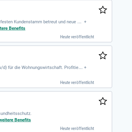
en festen Kundenstamm betreut und neue Ku
+
gnen sowie die Analyse und das Reporting
tere Benefits
 sicheres Auftreten sowie Verhandlungsgesc
Heute veröffentlicht
stärke sind für Sie selbstverständlich. Wi
attraktiven Vergütung. Unterstützt werden
/d) für die Wohnungswirtschaft. Profitiere
+
assung. Sie erhalten umfassende Unterstüt
iertes Team mit regelmäßigen Coachings bi
Heute veröffentlicht
kommunikationsprodukte und fördern aktiv d
!
sundheitsschutz.
weitere Benefits
Heute veröffentlicht