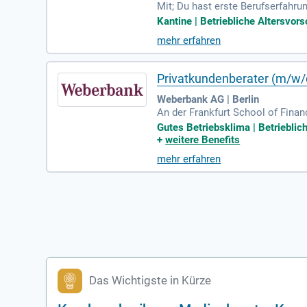
Mit; Du hast erste Berufserfahr
Office; Du bringst analytisches
Kantine | Betriebliche Altersvors
mehr erfahren
Privatkundenberater (m/w/
Weberbank AG | Berlin
An der Frankfurt School of Fina
henswert; Idealerweise umfassen
Gutes Betriebsklima | Betriebli
+
weitere Benefits
mehr erfahren
Das Wichtigste in Kürze