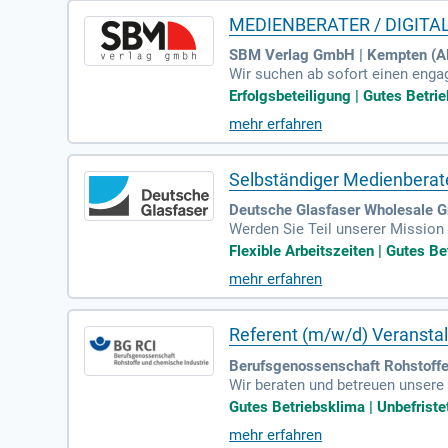
MEDIENBERATER / DIGITA
SBM Verlag GmbH | Kempten (Al
Wir suchen ab sofort einen enga
nden gewinnt. Ihre Aufgaben umf
Erfolgsbeteiligung | Gutes Betrie
der Ergebnisse. Sie bringen Erfa
mehr erfahren
hick im Kundenkontakt aus. Eine 
r bieten ein abwechslungsreiche
Sie von einem motivierten Team
Selbständiger Medienberat
Deutsche Glasfaser Wholesale 
Werden Sie Teil unserer Mission 
n Sie von direkter Anbindung an
Flexible Arbeitszeiten | Gutes Be
zung durch kostenlosen Vertrieb
mehr erfahren
eten Ihnen maximale Individualit
en Glasfaser-Ausbau. Steigen Sie
Referent (m/w/d) Veranst
Berufsgenossenschaft Rohstoffe 
Wir beraten und betreuen unsere
Gutes Betriebsklima | Unbefristet
mehr erfahren