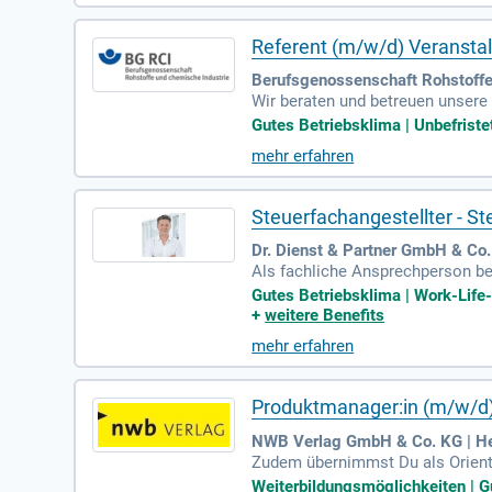
Referent (m/w/d) Veranst
Berufsgenossenschaft Rohstoffe
Wir beraten und betreuen unsere
Gutes Betriebsklima | Unbefristet
mehr erfahren
Steuerfachangestellter - S
Dr. Dienst & Partner GmbH & Co.
Als fachliche Ansprechperson be
eiten Betriebsprüfungen.
Gutes Betriebsklima | Work-Life-B
+
weitere Benefits
mehr erfahren
Produktmanager:in (m/w/d
NWB Verlag GmbH & Co. KG | He
Zudem übernimmst Du als Orient
uerrecht verstehst Du die fachl
Weiterbildungsmöglichkeiten | Gu