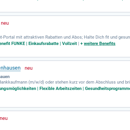
fit-Portal mit attraktiven Rabatten und Abos; Halte Dich fit und ges
s und lasse Dich für Deine mentale und körperliche Gesundheit indiv
nefit FUNKE | Einkaufsrabatte | Vollzeit
|
+
weitere Benefits
enhausen
hauen
Bankkaufmann (m/w/d) oder stehen kurz vor dem Abschluss und brin
en durch Kommunikationsgeschick sowie Motivation und Eigeninitiati
dungsmöglichkeiten | Flexible Arbeitszeiten | Gesundheitsprogram