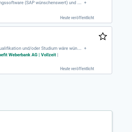
ltungssoftware (SAP wünschenswert) und MS
+
e im Team und bist Kommunikationsstark
Heute veröffentlicht
Qualifikation und/oder Studium wäre wünsc
+
gang mit digitalen Medien
efit Weberbank AG | Vollzeit
|
Heute veröffentlicht