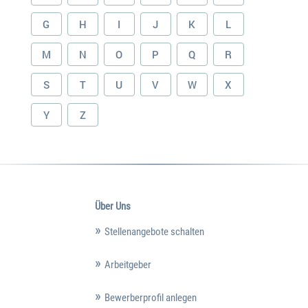
G
H
I
J
K
L
M
N
O
P
Q
R
S
T
U
V
W
X
Y
Z
Über Uns
Stellenangebote schalten
Arbeitgeber
Bewerberprofil anlegen