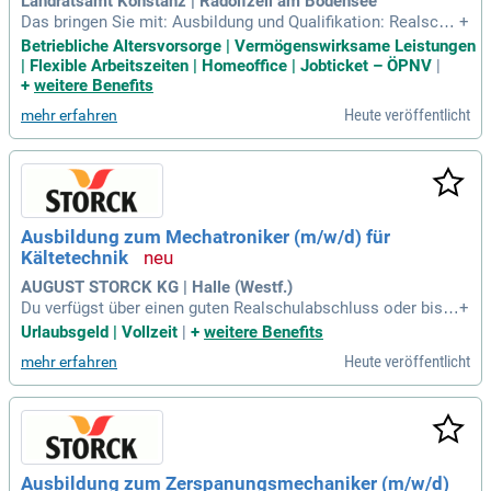
Landratsamt Konstanz | Radolfzell am Bodensee
Das bringen Sie mit: Ausbildung und Qualifikation: Realschu
+
labschluss sowie eine abgeschlossene Ausbildung als Land
Betriebliche Altersvorsorge | Vermögenswirksame Leistungen
wirt/in, Tiermedizinische/r Fachangestellte/r (TFA), Veterinä
| Flexible Arbeitszeiten | Homeoffice | Jobticket – ÖPNV
|
rmedizinisch-technische/r Assistent/in (VMTA), Tierwirt/in
+
weitere Benefits
oder vergleichbar
Heute veröffentlicht
mehr erfahren
Ausbildung zum Mechatroniker (m/w/d) für
Kältetechnik
AUGUST STORCK KG | Halle (Westf.)
Du verfügst über einen guten Realschulabschluss oder bist
+
gerade auf dem Weg dahin. Schulfächer wie Mathematik, Ph
Urlaubsgeld | Vollzeit
|
+
weitere Benefits
ysik, Technik, Informatik und Deutsch liegen dir besonders.
Heute veröffentlicht
mehr erfahren
Du besitzt technisches Verständnis und hast Lust, selbst H
and anzulegen.
Ausbildung zum Zerspanungsmechaniker (m/w/d)