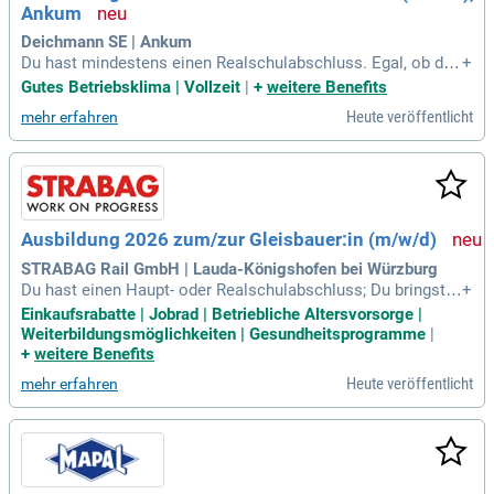
Ankum
Deichmann SE | Ankum
Du hast mindestens einen Realschulabschluss. Egal, ob du
+
deine Zukunft nach der Ausbildung als Verkaufsmitarbeiter/
Gutes Betriebsklima | Vollzeit
|
+
weitere Benefits
in oder in der Leitung einer Filiale siehst: Wenn du bei uns Ei
Heute veröffentlicht
mehr erfahren
nsatz zeigst und etwas bewegen möchtest, kannst und darf
st du das auch.
Ausbildung 2026 zum/zur Gleisbauer:in (m/w/d)
STRABAG Rail GmbH | Lauda-Königshofen bei Würzburg
Du hast einen Haupt- oder Realschulabschluss; Du bringst h
+
andwerkliches Geschick, technisches Interesse und räumlic
Einkaufsrabatte | Jobrad | Betriebliche Altersvorsorge |
hes Vorstellungsvermögen mit; Du hast Freude an praktisch
Weiterbildungsmöglichkeiten | Gesundheitsprogramme
|
er und körperlicher Arbeit im Freien; Du hast Interesse an de
+
weitere Benefits
r Bauwirtschaft; Die
Heute veröffentlicht
mehr erfahren