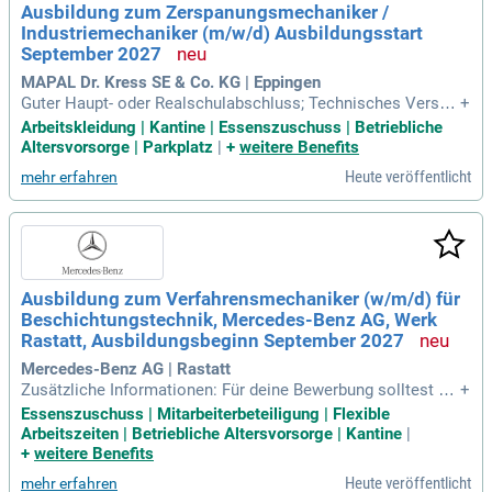
Ausbildung zum Zerspanungsmechaniker /
Industriemechaniker (m/w/d) Ausbildungsstart
September 2027
MAPAL Dr. Kress SE & Co. KG | Eppingen
Guter Haupt- oder Realschulabschluss; Technisches Verstä
+
ndnis; Räumliches Vorstellungsvermögen und handwerklich
Arbeitskleidung | Kantine | Essenszuschuss | Betriebliche
es Geschick; Zuverlässigkeit, Motivation und Teamfähigkei
Altersvorsorge | Parkplatz
|
+
weitere Benefits
t.
Heute veröffentlicht
mehr erfahren
Ausbildung zum Verfahrensmechaniker (w/m/d) für
Beschichtungstechnik, Mercedes-Benz AG, Werk
Rastatt, Ausbildungsbeginn September 2027
Mercedes-Benz AG | Rastatt
Zusätzliche Informationen: Für deine Bewerbung solltest du
+
mindestens einen guten Hauptschulabschluss oder einen R
Essenszuschuss | Mitarbeiterbeteiligung | Flexible
ealschulabschluss mitbringen.
Arbeitszeiten | Betriebliche Altersvorsorge | Kantine
|
+
weitere Benefits
Heute veröffentlicht
mehr erfahren