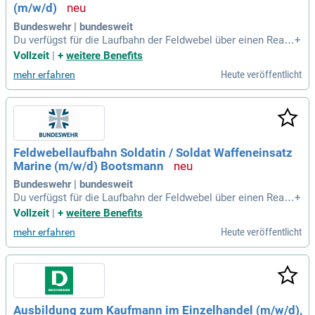
(m/w/d)
Bundeswehr | bundesweit
Du verfügst für die Laufbahn der Feldwebel über einen Reals
+
chulabschluss. Alternativ hast Du die Hauptschule und eine
Vollzeit
|
+
weitere Benefits
Berufsausbildung erfolgreich abgeschlossen.
Heute veröffentlicht
mehr erfahren
Feldwebellaufbahn Soldatin / Soldat Waffeneinsatz
Marine (m/w/d) Bootsmann
Bundeswehr | bundesweit
Du verfügst für die Laufbahn der Feldwebel über einen Reals
+
chulabschluss. Alternativ hast Du die Hauptschule und eine
Vollzeit
|
+
weitere Benefits
Berufsausbildung erfolgreich abgeschlossen.
Heute veröffentlicht
mehr erfahren
Ausbildung zum Kaufmann im Einzelhandel (m/w/d),