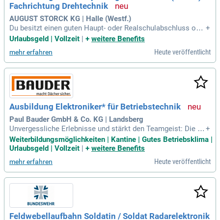
Fachrichtung Drehtechnik
AUGUST STORCK KG | Halle (Westf.)
Du besitzt einen guten Haupt- oder Realschulabschluss ode
+
r bist gerade auf dem Weg dahin.
Urlaubsgeld | Vollzeit
|
+
weitere Benefits
Heute veröffentlicht
mehr erfahren
Ausbildung Elektroniker* für Betriebstechnik
Paul Bauder GmbH & Co. KG | Landsberg
Unvergessliche Erlebnisse und stärkt den Teamgeist: Die wi
+
chtigsten Fakten auf einen Blick: Dauer der Ausbildung: 3,5
Weiterbildungsmöglichkeiten | Kantine | Gutes Betriebsklima |
Jahre; Ausbildungsorte: Standort Landsberg und die BBS de
Urlaubsgeld | Vollzeit
|
+
weitere Benefits
s Landkreises Saalekreis, Leuna; Schulische Voraussetzung
Heute veröffentlicht
mehr erfahren
en: Mindestens einen guten Realschulabschluss
Feldwebellaufbahn Soldatin / Soldat Radarelektronik