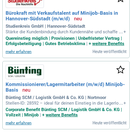
nts und einer optimalen Anbindung an den ÖPNV, während w
ir individuelle Wünsche im Dienstplan berücksichtigen.
Bürokraft mit Verkaufstalent auf Minijob-Basis in
Hannover-Südstadt (m/w/d)
Studienkreis GmbH | Hannover-Südstadt
Stärke die Kundenbindung durch Kundennähe und schaffe be
+
eindruckende Wow-Momente im direkten Kontakt. Als begei
Quereinstieg möglich | Provisionen | Unbefristeter Vertrag |
sterte Vertriebspersönlichkeit überzeugst du Menschen und
Erfolgsbeteiligung | Gutes Betriebsklima
|
+
weitere Benefits
verfolgst aktiv deine Ziele. Mit deinem Empathie- und Kom
Heute veröffentlicht
mehr erfahren
munikationstalent baust du schnell Vertrauen auf und entwi
ckelst individuelle Lösungen für jeden Kunden. Dein entrepr
eneurial Mindset lässt dich Potenziale erkennen und Veränd
erungen vorantreiben. Organisationstalent hilft dir, den Über
blick zu behalten und professionelle Abläufe im Studio sich
erzustellen. Digital fit bewegst du dich mühelos in Tools un
Kommissionierer/Lagermitarbeiter (m/w/d) Minijob-
d Office-Anwendungen und sprichst fließend Deutsch (mind.
Basis
C1), überzeugend und klar in deiner Ausdrucksweise.
Bünting SCM / Logistik GmbH & Co. KG | Nortmoor
Stellen-ID: 28592 – ideal für deinen Einstieg in die Lagerlogi
+
stik! Wir suchen engagierte Mitarbeiter für die Kommissioni
Corporate Benefit Bünting SCM / Logistik GmbH & Co. KG |
erung von Waren in unseren Filialen. Zu deinen Aufgaben ge
Vollzeit | Minijob
|
+
weitere Benefits
hören die sorgfältige Warenzusammenstellung und der Umg
Heute veröffentlicht
mehr erfahren
ang mit Gabelstaplern. Du brauchst keine umfangreiche Erfa
hrung im Lager, eine zuverlässige Arbeitsweise genügt. Freu