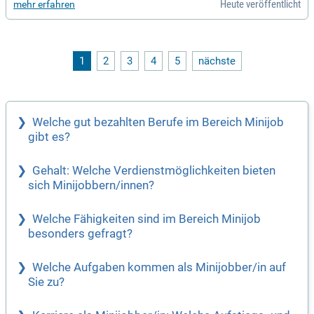
Heute veröffentlicht
mehr erfahren
eginnen, Azubis und Zahnärztinnen freut sich darauf, Dich wi
llkommen zu heißen. Genieße eine wertschätzende, familiär
e Arbeitsatmosphäre mit flachen Hierarchien. Außerdem er
warten Dich attraktive steuerfreie Gehaltszulagen und Bonu
szahlungen. Bei einer Vollzeitstelle erhältst Du alle zwei Wo
1
2
3
4
5
nächste
chen einen ganzen Tag frei, was insgesamt etwa 45 freie Ta
ge im Jahr bedeutet.
Welche gut bezahlten Berufe im Bereich Minijob
gibt es?
Gehalt: Welche Verdienstmöglichkeiten bieten
sich Minijobbern/innen?
Welche Fähigkeiten sind im Bereich Minijob
besonders gefragt?
Welche Aufgaben kommen als Minijobber/in auf
Sie zu?