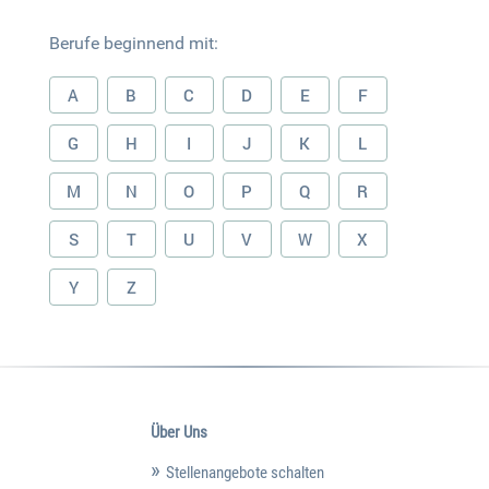
Berufe beginnend mit:
A
B
C
D
E
F
G
H
I
J
K
L
M
N
O
P
Q
R
S
T
U
V
W
X
Y
Z
Über Uns
Stellenangebote schalten