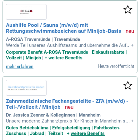
dich auf ein motiviertes Team, attraktive Mitarbeiterrabatte
und Zugang zu Hansefit! Bewirb dich jetzt und starte deine K
arriere in einem dynamischen Umfeld!
Aushilfe Pool / Sauna (m/w/d) mit
Rettungsschwimmabzeichen auf Minijob-Basis
A-ROSA Travemünde | Travemünde
Werde Teil unseres Aushilfsteams und übernehme die Aufsi
+
cht im Innen- und Außenpoolbereich! Du sorgst für die Siche
Corporate Benefit A-ROSA Travemünde | Einkaufsrabatte |
rheit unserer Gäste und schaffst eine entspannte Schwimm
Vollzeit | Minijob
|
+
weitere Benefits
atmosphäre. Darüber hinaus führst du Aufgüsse in der Saun
Heute veröffentlicht
mehr erfahren
a durch und behältst stets die Wasserwerte sowie Temperat
uren im Blick. Mit deiner Erfahrung in der Bäderaufsicht und
der Rettungsschwimmerlizenz, überzeugst du durch Teamfä
higkeit und eine positive Ausstrahlung. Engagiere dich aktiv
für Gästewünsche und -bedürfnisse, um das A-ROSA Urlaub
sgefühl zu vermitteln. Deine Kommunikationsfähigkeit und
Zahnmedizinische Fachangestellte - ZFA (m/w/d) -
Englischkenntnisse runden dein Profil ideal ab!
Teil-/Vollzeit / Minijob
Dr. Jessica Zenner & Kolleginnen | Mannheim
Unsere moderne Zahnarztpraxis für Kinder in Mannheim suc
+
ht eine engagierte Zahnmedizinische Fachangestellte (m/w/
Gutes Betriebsklima | Erfolgsbeteiligung | Fahrtkosten-
d). Wir bieten sowohl Voll- als auch Teilzeitstellen (2-3 Tag
Zuschuss | Jobrad | Teilzeit
|
+
weitere Benefits
e) oder Minijobs an. Unser internationales Team von 16 Koll