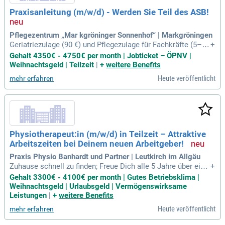
Praxisanleitung (m/w/d) - Werden Sie Teil des ASB!
Pflegezentrum „Mar kgröninger Sonnenhof“ | Markgröningen
Geriatriezulage (90 €) und Pflegezulage für Fachkräfte (5–1
+
1% je nach Erfahrung) wird in Gehaltsberechnung aufgenom
Gehalt 4350€ - 4750€ per month | Jobticket – ÖPNV |
men; Ein Jobticket für Sie; Einspringbonus, der Ihr Engagem
Weihnachtsgeld | Teilzeit
|
+
weitere Benefits
ent belohnt; Ein Weihnachtsgeld; Es gibt eine gute ÖPNV-An
Heute veröffentlicht
mehr erfahren
bindung; Fort- und
Physiotherapeut:in (m/w/d) in Teilzeit – Attraktive
Arbeitszeiten bei Deinem neuen Arbeitgeber!
Praxis Physio Banhardt und Partner | Leutkirch im Allgäu
Zuhause schnell zu finden; Freue Dich alle 5 Jahre über eine
+
Betriebstreueprämie von 500 €, die Deine Treue belohnt; Gen
Gehalt 3300€ - 4100€ per month | Gutes Betriebsklima |
ieße die ideale Lage direkt am Bahnhof für eine stressfreie
Weihnachtsgeld | Urlaubsgeld | Vermögenswirksame
Anreise; Genieße ein Urlaubsgeld, das Deine Reisen versüßt;
Leistungen
|
+
weitere Benefits
Lass Dich
Heute veröffentlicht
mehr erfahren