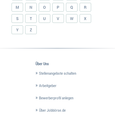
M
N
O
P
Q
R
S
T
U
V
W
X
Y
Z
Über Uns
Stellenangebote schalten
Arbeitgeber
Bewerberprofil anlegen
Über Jobbörse.de