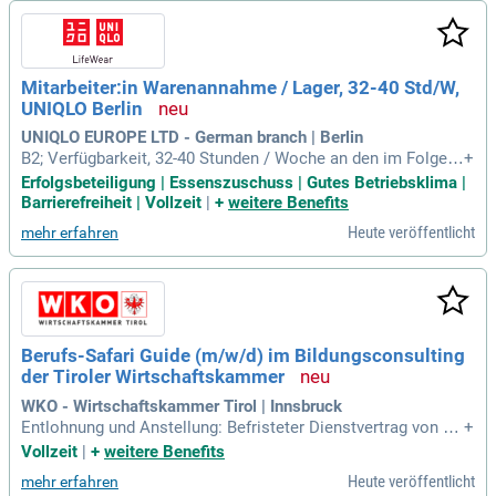
Mitarbeiter:in Warenannahme / Lager, 32-40 Std/W,
UNIQLO Berlin
UNIQLO EUROPE LTD - German branch | Berlin
B2; Verfügbarkeit, 32-40 Stunden / Woche an den im Folgen
+
den genannten Tagen zu dieses speziellen Schichten zu arb
Erfolgsbeteiligung | Essenszuschuss | Gutes Betriebsklima |
eiten: Montag 11:00 – 20:00 Uhr, Dienstag bis Samstag wec
Barrierefreiheit | Vollzeit
|
+
weitere Benefits
hselnde Schichten zwischen 7:00 – 21:00 Uhr; Sorgfältigkeit
Heute veröffentlicht
mehr erfahren
im Umgang mit Produkten
Berufs-Safari Guide (m/w/d) im Bildungsconsulting
der Tiroler Wirtschaftskammer
WKO - Wirtschaftskammer Tirol | Innsbruck
Entlohnung und Anstellung: Befristeter Dienstvertrag von 2
+
1.09.2026 bis 02.07.2027; Anstellung möglich für; 8 Wochen
Vollzeit
|
+
weitere Benefits
stunden für 528,28 Euro/Monat oder 11 Wochenstunden für
Heute veröffentlicht
mehr erfahren
727,28 Euro/Monat.