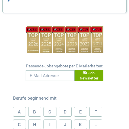
Passende Jobangebote per E-Mail erhalten:
Job-
Newsletter
Berufe beginnend mit:
A
B
C
D
E
F
G
H
I
J
K
L