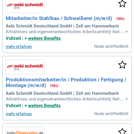
Mitarbeiter/in Stahlbau / Schweißerei (m/w/d)
Aebi Schmidt Deutschland GmbH | Zell am Hammerbach
Attraktives und eigenverantwortliches Arbeitsumfeld; Nette
+
s und kompetentes Team; 1-Schicht Betrieb; Attraktiver Stun
Vollzeit
|
+
weitere Benefits
denlohn mit Überstundenzuschlag; Einkauf von Bauteilen für
Heute veröffentlicht
mehr erfahren
den Privatgebrauch zu Firmenkonditionen.
Produktionsmitarbeiter/in / Produktion / Fertigung /
Montage (m/w/d)
Aebi Schmidt Deutschland GmbH | Zell am Hammerbach
Attraktives und eigenverantwortliches Arbeitsumfeld; Nette
+
s und kompetentes Team; 1-Schicht Betrieb; Attraktiver Stun
Vollzeit
|
+
weitere Benefits
denlohn mit Überstundenzuschlag; Einkauf von Bauteilen für
Heute veröffentlicht
mehr erfahren
den Privatgebrauch zu Firmenkonditionen.