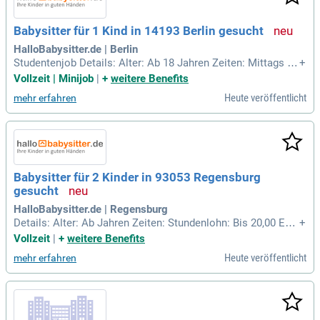
Babysitter für 1 Kind in 14193 Berlin gesucht
HalloBabysitter.de | Berlin
Studentenjob Details: Alter: Ab 18 Jahren Zeiten: Mittags St
+
undenlohn: Bis 20,00 Euro Anzahl der Kinder: 1 Geburtsjahre
Vollzeit | Minijob
|
+
weitere Benefits
der Kinder: 2017 Tagesmutter: Nein.
Heute veröffentlicht
mehr erfahren
Babysitter für 2 Kinder in 93053 Regensburg
gesucht
HalloBabysitter.de | Regensburg
Details: Alter: Ab Jahren Zeiten: Stundenlohn: Bis 20,00 Eur
+
o Anzahl der Kinder: 2 Geburtsjahre der Kinder: 2026, 2018 T
Vollzeit
|
+
weitere Benefits
agesmutter: Nein.
Heute veröffentlicht
mehr erfahren