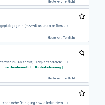
Heute veröffentlicht
flegepädagoge*in (m/w/d) an unseren Berufs
+
ttgart.
Heute veröffentlicht
tartdatum: Ab sofort; Tätigkeitsbereich: S
+
stung: Befristet
| Familienfreundlich | Kinderbetreuung |
Heute veröffentlicht
g, technische Reinigung sowie Industriemo
+