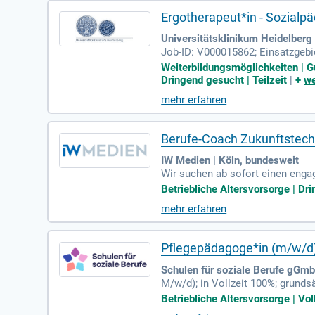
Ergotherapeut*in - Sozialp
Universitätsklinikum Heidelberg 
Job-ID: V000015862; Einsatzgebie
oziale, therapeutische und pädag
Weiterbildungsmöglichkeiten | Gu
Dringend gesucht | Teilzeit
|
+
we
mehr erfahren
Berufe-Coach Zukunftstech
IW Medien | Köln, bundesweit
Wir suchen ab sofort einen enga
stfalen. Deine Hauptaufgabe ist 
Betriebliche Altersvorsorge | Dri
er Mittel- und Oberstufe über sp
mehr erfahren
t Anschaulichkeit vermittelst d
ten, Unternehmen und anderen Pa
en.
Pflegepädagoge*in (m/w/d
Schulen für soziale Berufe gGm
M/w/d); in Vollzeit 100%; grund
fachschulen für Pflege und Altenp
Betriebliche Altersvorsorge | Vol