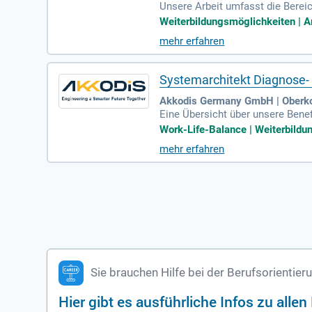
Unsere Arbeit umfasst die Berei
e Technik im Gebäude zuverlässig
Weiterbildungsmöglichkeiten | Ar
mehr erfahren
Systemarchitekt Diagnose-
Akkodis Germany GmbH | Oberk
Eine Übersicht über unsere Benef
u. Für Rückfragen stehen wir Ihn
Work-Life-Balance | Weiterbildun
mehr erfahren
Sie brauchen Hilfe bei der Berufsorientier
Hier gibt es ausführliche Infos zu alle