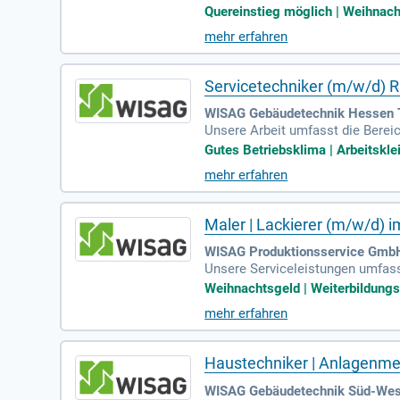
ntage. Wir sorgen dafür, dass in 
Quereinstieg möglich | Weihnacht
mehr erfahren
Servicetechniker (m/w/d) R
WISAG Gebäudetechnik Hessen T
Unsere Arbeit umfasst die Berei
e Technik im Gebäude zuverlässig
Gutes Betriebsklima | Arbeitsklei
mehr erfahren
Maler | Lackierer (m/w/d) i
WISAG Produktionsservice GmbH
Unsere Serviceleistungen umfass
ntage. Wir sorgen dafür, dass in 
Weihnachtsgeld | Weiterbildungsm
mehr erfahren
Haustechniker | Anlagenmec
WISAG Gebäudetechnik Süd-West