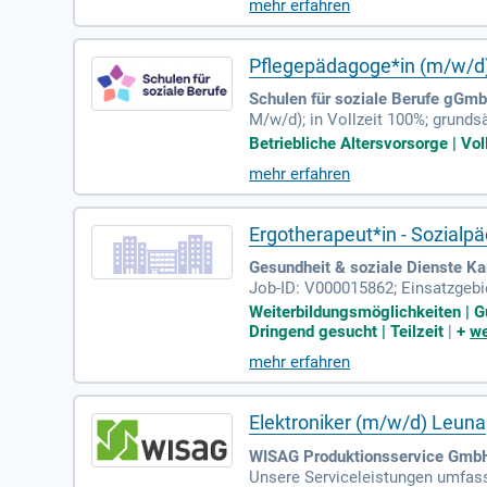
mehr erfahren
Pflegepädagoge*in (m/w/d
Schulen für soziale Berufe gGmb
M/w/d); in Vollzeit 100%; grund
fachschulen für Pflege und Altenp
Betriebliche Altersvorsorge | Vol
mehr erfahren
Ergotherapeut*in - Sozialp
Gesundheit & soziale Dienste Kar
Job-ID: V000015862; Einsatzgebie
oziale, therapeutische und pädag
Weiterbildungsmöglichkeiten | Gu
Dringend gesucht | Teilzeit
|
+
we
mehr erfahren
Elektroniker (m/w/d) Leuna
WISAG Produktionsservice GmbH
Unsere Serviceleistungen umfass