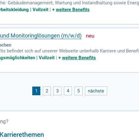
che: Gebäudemanagement, Wartung und Instandhaltung sowie Energi
 arbeitet. Mehr über die WISAG erfahren Sie auf unserer Webseite.
beitskleidung | Vollzeit
|
+
weitere Benefits
 und Monitoringlösungen (m/w/d)
ochen
its befindet sich auf unserer Webseite unterhalb Karriere und Benef
en gerne zur Verfügung.
gsmöglichkeiten | Vollzeit
|
+
weitere Benefits
1
2
3
4
5
nächste
ung?
n Karrierethemen