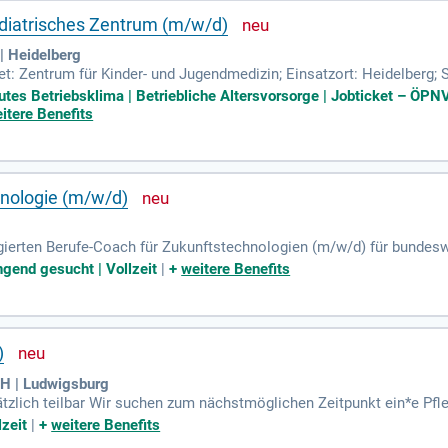
ädiatrisches Zentrum (m/w/d)
| Heidelberg
t: Zentrum für Kinder- und Jugendmedizin; Einsatzort: Heidelberg; S
ogische Berufe; Anstellungsart: Teilzeit (23,1 Wochenstunden); Befri
tes Betriebsklima | Betriebliche Altersvorsorge | Jobticket – ÖPNV 
itere Benefits
nologie (m/w/d)
gierten Berufe-Coach für Zukunftstechnologien (m/w/d) für bundesw
es, unsere mobilen Trucks für technikbegeisterte Besucher:innen vor
ngend gesucht | Vollzeit
|
+
weitere Benefits
annende Ausbildungs- und Studienmöglichkeiten im MINT-Bereich sowi
u Chancen und Herausforderungen moderner Technologien. Zudem ko
rtnern. Deine Verantwortung umfasst auch die Pressearbeit, um da
)
bH | Ludwigsburg
sätzlich teilbar Wir suchen zum nächstmöglichen Zeitpunkt ein*e P
flegehilfe an den Hildegard Burjan Schulen für soziale Berufe in Stu
lzeit
|
+
weitere Benefits