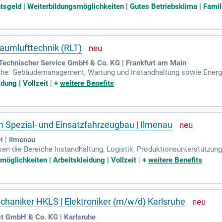
Produktions- und Industriebetrieben alles reibungslos funktioniert.
sgeld | Weiterbildungsmöglichkeiten | Gutes Betriebsklima | Famili
aumlufttechnik (RLT)
echnischer Service GmbH & Co. KG | Frankfurt am Main
che: Gebäudemanagement, Wartung und Instandhaltung sowie Energi
 arbeitet. Mehr über die WISAG erfahren Sie auf unserer Webseite.
dung | Vollzeit
|
+
weitere Benefits
m Spezial- und Einsatzfahrzeugbau | Ilmenau
 | Ilmenau
en die Bereiche Instandhaltung, Logistik, Produktionsunterstützun
Produktions- und Industriebetrieben alles reibungslos funktioniert.
öglichkeiten | Arbeitskleidung | Vollzeit
|
+
weitere Benefits
haniker HKLS | Elektroniker (m/w/d) Karlsruhe
 GmbH & Co. KG | Karlsruhe