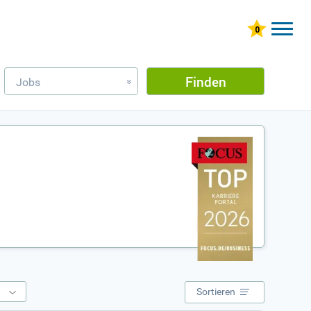
Finden
Jobs
»
e
Sortieren