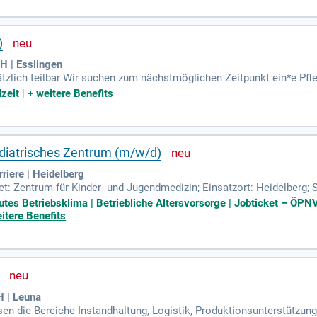
)
H | Esslingen
sätzlich teilbar Wir suchen zum nächstmöglichen Zeitpunkt ein*e P
flegehilfe an den Hildegard Burjan Schulen für soziale Berufe in Stu
lzeit
|
+
weitere Benefits
ädiatrisches Zentrum (m/w/d)
riere | Heidelberg
t: Zentrum für Kinder- und Jugendmedizin; Einsatzort: Heidelberg; S
ogische Berufe; Anstellungsart: Teilzeit (23,1 Wochenstunden); Befri
tes Betriebsklima | Betriebliche Altersvorsorge | Jobticket – ÖPNV 
itere Benefits
 | Leuna
en die Bereiche Instandhaltung, Logistik, Produktionsunterstützun