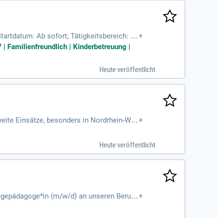
tartdatum: Ab sofort; Tätigkeitsbereich: S
+
stung: Befristet
| Familienfreundlich | Kinderbetreuung |
Heute veröffentlicht
eite Einsätze, besonders in Nordrhein-We
+
zubereiten. Du informierst Schüler:innen d
e in der Metall- und Elektro-Industrie. Mi
Heute veröffentlicht
mmunizierst du professionell mit Lehrkräf
s Projekt und seine Ziele bekannt zu mach
flegepädagoge*in (m/w/d) an unseren Berufs
+
ttgart.