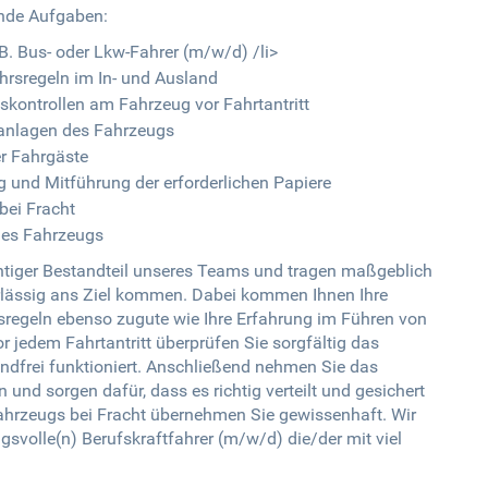
ende Aufgaben:
.B. Bus- oder Lkw-Fahrer (m/w/d) /li>
rsregeln im In- und Ausland
kontrollen am Fahrzeug vor Fahrtantritt
anlagen des Fahrzeugs
r Fahrgäste
g und Mitführung der erforderlichen Papiere
bei Fracht
 des Fahrzeugs
chtiger Bestandteil unseres Teams und tragen maßgeblich
rlässig ans Ziel kommen. Dabei kommen Ihnen Ihre
regeln ebenso zugute wie Ihre Erfahrung im Führen von
 jedem Fahrtantritt überprüfen Sie sorgfältig das
andfrei funktioniert. Anschließend nehmen Sie das
und sorgen dafür, dass es richtig verteilt und gesichert
 Fahrzeugs bei Fracht übernehmen Sie gewissenhaft. Wir
svolle(n) Berufskraftfahrer (m/w/d) die/der mit viel