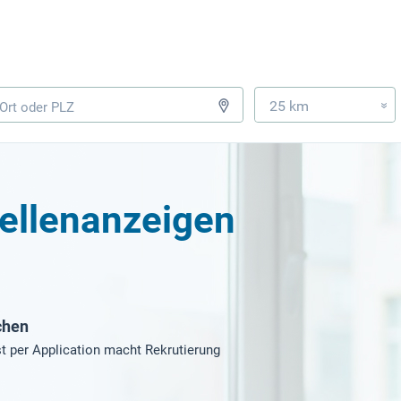
25 km
»
tellenanzeigen
chen
t per Application macht Rekrutierung