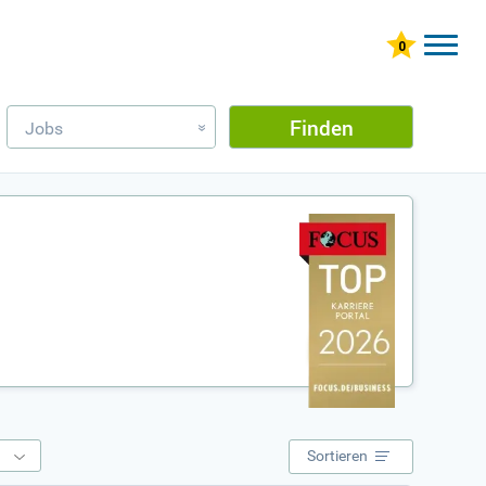
Finden
Jobs
»
e
Sortieren