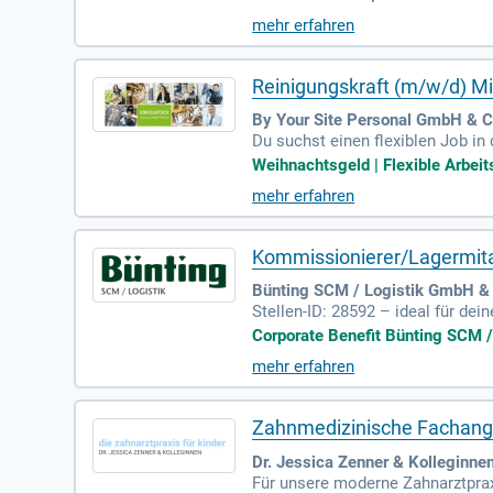
mehr erfahren
Reinigungskraft (m/w/d) Mi
By Your Site Personal GmbH & 
Du suchst einen flexiblen Job in
und einem abwechslungsreichen 
Weihnachtsgeld | Flexible Arbeits
mehr erfahren
Kommissionierer/Lagermita
Bünting SCM / Logistik GmbH & 
Stellen-ID: 28592 – ideal für dei
eren Filialen. Zu deinen Aufgab
Corporate Benefit Bünting SCM / 
ngreiche Erfahrung im Lager, ein
mehr erfahren
ng zu Hansefit! Bewirb dich jetz
Zahnmedizinische Fachangest
Dr. Jessica Zenner & Kolleginne
Für unsere moderne Zahnarztprax