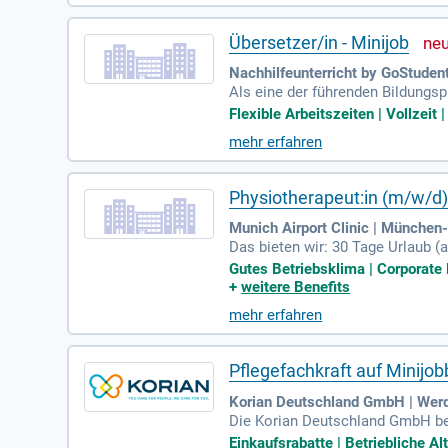
Übersetzer/in - Minijob
Nachhilfeunterricht by GoStudent
Als eine der führenden Bildungs
ann deutschlandweit flexibel onl
Flexible Arbeitszeiten | Vollzeit 
mehr erfahren
Physiotherapeut:in (m/w/d)
Munich Airport Clinic | München
Das bieten wir: 30 Tage Urlaub 
Benefits; Kostenfreie Parkplätz
Gutes Betriebsklima | Corporate B
+
weitere Benefits
mehr erfahren
Pflegefachkraft auf Minijo
Korian Deutschland GmbH | Werd
Die Korian Deutschland GmbH bet
ane Familie, dem führenden euro
Einkaufsrabatte | Betriebliche Alt