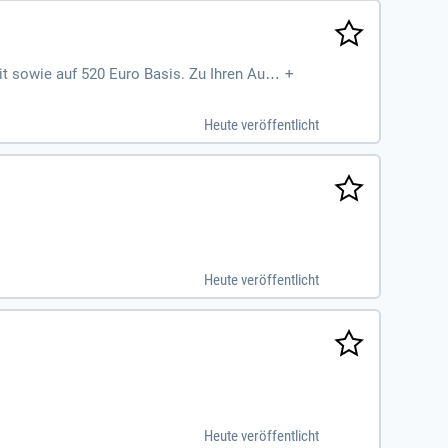
it sowie auf 520 Euro Basis. Zu Ihren Aufg
+
ellung der Pflegeplanung. Zudem arbeiten S
nsere Bewohner zu sichern. Ihre Qualifika
Heute veröffentlicht
vergleichbare Ausbildung. Physische und p
s motivierten Teams!
Heute veröffentlicht
Heute veröffentlicht