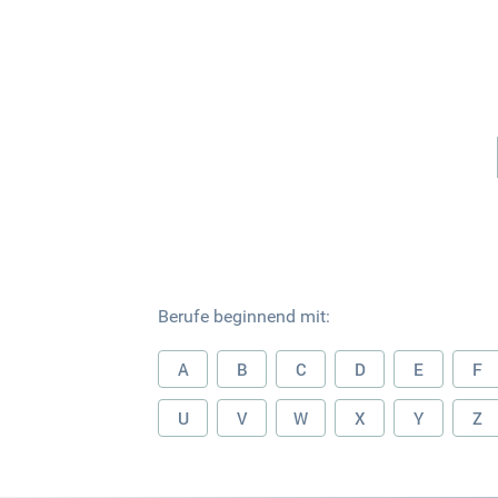
Berufe beginnend mit:
A
B
C
D
E
F
U
V
W
X
Y
Z