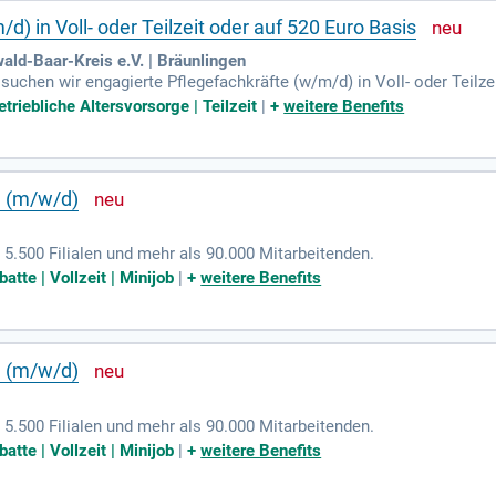
d) in Voll- oder Teilzeit oder auf 520 Euro Basis
ald-Baar-Kreis e.V. | Bräunlingen
uchen wir engagierte Pflegefachkräfte (w/m/d) in Voll- oder Teilze
tliche Durchführung der Grund- und Behandlungspflege und die Erst
triebliche Altersvorsorge | Teilzeit
|
+
weitere Benefits
und Hauswirtschaft zusammen, um optimale Lebensbedingungen für u
ldung zum Altenpfleger, Gesundheits- und Krankenpfleger oder eine 
 uns essenziell. Bewerben Sie sich jetzt und werden Sie Teil unsere
e (m/w/d)
 5.500 Filialen und mehr als 90.000 Mitarbeitenden.
atte | Vollzeit | Minijob
|
+
weitere Benefits
e (m/w/d)
 5.500 Filialen und mehr als 90.000 Mitarbeitenden.
atte | Vollzeit | Minijob
|
+
weitere Benefits