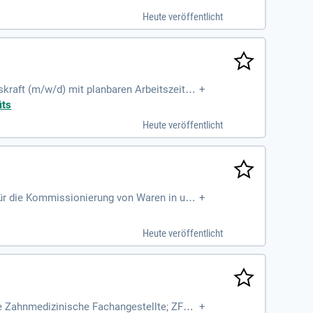
Heute veröffentlicht
gskraft (m/w/d) mit planbaren Arbeitszeiten
+
its
Heute veröffentlicht
r für die Kommissionierung von Waren in uns
+
mit Gabelstaplern. Du brauchst keine umfa
am, attraktive Mitarbeiterrabatte und Zuga
Heute veröffentlicht
ne Zahnmedizinische Fachangestellte; ZFA
+