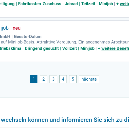
-3 ganze Tage) oder als Minijob.
iligung | Fahrtkosten-Zuschuss | Jobrad | Teilzeit | Minijob
|
+
weit
ijob
 GmbH | Geeste-Dalum
en auf Minijob-Basis. Attraktive Vergütung. Ein angenehmes Arbeits
it an der frischen Luft. Kollegiales Team und kurze Entscheidung
triebsklima | Dringend gesucht | Vollzeit | Minijob
|
+
weitere Benefi
1
2
3
4
5
nächste
f wechseln können und informieren Sie sich zu d