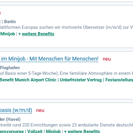
 | Berlin
plattformen Europas suchen wir motivierte Übersetzer (m/w/d) zur V
ine oder – je nach Bedarf – vor Ort ausgeübt werden.
| Minijob
|
+
weitere Benefits
 im Minijob - Mit Menschen für Menschen!
-Flughafen
(auf Basis einer 5-Tage-Woche); Eine familiäre Atmosphäre in einem
e; Sehr gute Anbindung an den ÖPNV; Umfangreiche Sport- und Freiz
enefit Munich Airport Clinic | Unbefristeter Vertrag | Festanstellung 
bbasis (w/m/d)
er (Havel)
reibt rund 220 Einrichtungen sowie 23 ambulante Dienste deutschla
päischen Anbieter in den Bereichen Pflege, medizinische Versorgun
ersvorsorge | Vollzeit | Minijob
|
+
weitere Benefits