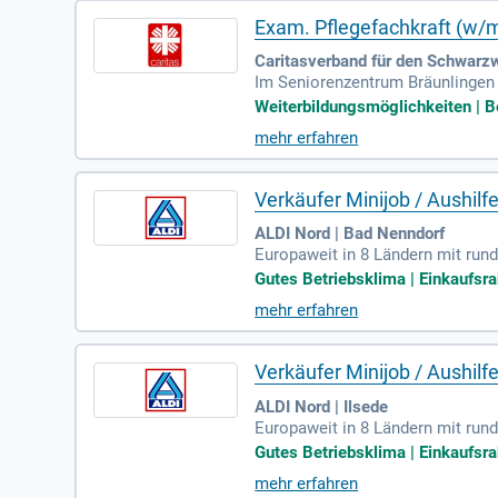
Exam. Pflegefachkraft (w/m/
Caritasverband für den Schwarzw
Im Seniorenzentrum Bräunlingen s
aben gehören die eigenverantwor
Weiterbildungsmöglichkeiten | Be
ie eng mit Ärzten, Haustechnik 
mehr erfahren
tion: eine abgeschlossene Ausbi
sychische Belastbarkeit sind für
Verkäufer Minijob / Aushilf
ALDI Nord | Bad Nenndorf
Europaweit in 8 Ländern mit rund
Gutes Betriebsklima | Einkaufsrab
mehr erfahren
Verkäufer Minijob / Aushilf
ALDI Nord | Ilsede
Europaweit in 8 Ländern mit rund
Gutes Betriebsklima | Einkaufsrab
mehr erfahren