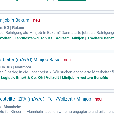
nijob in Bakum
Co. KG | Bakum
 der Reinigung als Minijob in Bakum? Dann starte jetzt als Reinigun
Einsatzbereich.
zeiten | Fahrtkosten-Zuschuss | Vollzeit | Minijob
|
+
weitere Benef
rbeiter (m/w/d) Minijob-Basis
Co. KG | Nortmoor
nen Einstieg in die Lagerlogistik! Wir suchen engagierte Mitarbeite
en gehören die sorgfältige Warenzusammenstellung und der Umgang 
Logistik GmbH & Co. KG | Vollzeit | Minijob
|
+
weitere Benefits
e zuverlässige Arbeitsweise genügt. Freu dich auf ein motiviertes Te
t und starte deine Karriere in einem dynamischen Umfeld!
ellte - ZFA (m/w/d) - Teil-/Vollzeit / Minijob
n | Mannheim
is für Kinder in Mannheim suchen wir eine engagierte und erfahre