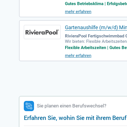
(m/w/d) in Voll- oder Teilzeit (2
Gutes Betriebsklima | Erfolgsbete
mehr erfahren
Gartenaushilfe (m/w/d) Min
RivieraPool Fertigschwimmbad
Wir bieten: Flexible Arbeitszeit
men. Abwechslungsreiche Tätigke
Flexible Arbeitszeiten | Gutes Be
mehr erfahren
Sie planen einen Berufswechsel?
Erfahren Sie, wohin Sie mit ihrem Beru