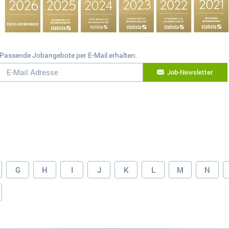
Passende Jobangebote per E-Mail erhalten:
Job-Newsletter
G
H
I
J
K
L
M
N