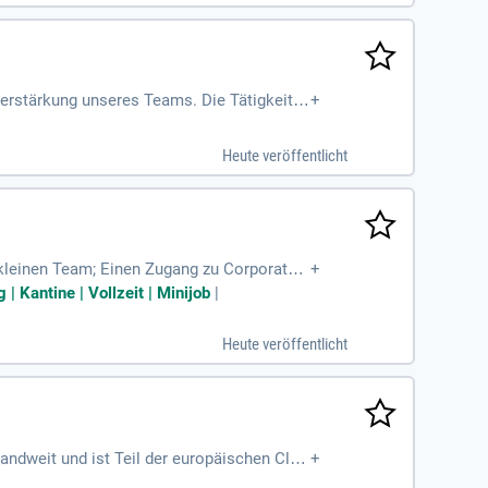
erstärkung unseres Teams. Die Tätigkeit k
+
Heute veröffentlicht
 kleinen Team; Einen Zugang zu Corporate
+
eitangebote des mehrfach
| Kantine | Vollzeit | Minijob
|
Heute veröffentlicht
ndweit und ist Teil der europäischen Clari
+
g und Betreuung zu