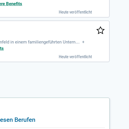
ere Benefits
Heute veröffentlicht
umfeld in einem familiengeführten Unterneh
+
swege.
ts
Heute veröffentlicht
iesen Berufen