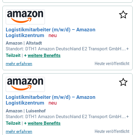
Verdiene einen rechnerischen Stundenlohn
Logistikmitarbeiter (m/w/d) – Amazon
Logistikzentrum
Amazon | Altstadt
Standort: DTH1 Amazon Deutschland E2 Transport GmbH, J
+
oseph-Meyer-Straße 5, 99095 Erfurt ERF1 Amazon Erfurt Gm
Teilzeit
|
+
weitere Benefits
bH, Joseph-Meyer-Strasse 5, 99195 Erfurt ERF2 Amazon Erf
Heute veröffentlicht
mehr erfahren
urt GmbH, Joseph-Meyer-Strasse 5, 99195 Erfurt Bezahlung:
Verdiene einen rechnerischen Stundenlohn
Logistikmitarbeiter (m/w/d) – Amazon
Logistikzentrum
Amazon | Luisenhof
Standort: DTH1 Amazon Deutschland E2 Transport GmbH, J
+
oseph-Meyer-Straße 5, 99095 Erfurt ERF1 Amazon Erfurt Gm
Teilzeit
|
+
weitere Benefits
bH, Joseph-Meyer-Strasse 5, 99195 Erfurt ERF2 Amazon Erf
Heute veröffentlicht
mehr erfahren
urt GmbH, Joseph-Meyer-Strasse 5, 99195 Erfurt Bezahlung: