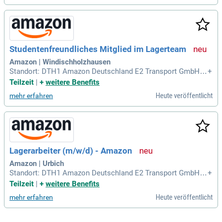
Verdiene einen rechnerischen Stundenlohn
Studentenfreundliches Mitglied im Lagerteam
Amazon | Windischholzhausen
Standort: DTH1 Amazon Deutschland E2 Transport GmbH, J
+
oseph-Meyer-Straße 5, 99095 Erfurt ERF1 Amazon Erfurt Gm
Teilzeit
|
+
weitere Benefits
bH, Joseph-Meyer-Strasse 5, 99195 Erfurt ERF2 Amazon Erf
Heute veröffentlicht
mehr erfahren
urt GmbH, Joseph-Meyer-Strasse 5, 99195 Erfurt Bezahlung:
Verdiene einen rechnerischen Stundenlohn
Lagerarbeiter (m/w/d) - Amazon
Amazon | Urbich
Standort: DTH1 Amazon Deutschland E2 Transport GmbH, J
+
oseph-Meyer-Straße 5, 99095 Erfurt ERF1 Amazon Erfurt Gm
Teilzeit
|
+
weitere Benefits
bH, Joseph-Meyer-Strasse 5, 99195 Erfurt ERF2 Amazon Erf
Heute veröffentlicht
mehr erfahren
urt GmbH, Joseph-Meyer-Strasse 5, 99195 Erfurt Bezahlung:
Verdiene einen rechnerischen Stundenlohn