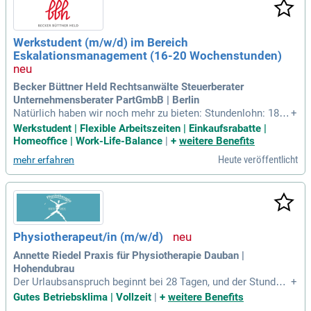
Werkstudent (m/w/d) im Bereich
Eskalationsmanagement (16-20 Wochenstunden)
Becker Büttner Held Rechtsanwälte Steuerberater
Unternehmensberater PartGmbB | Berlin
Natürlich haben wir noch mehr zu bieten: Stundenlohn: 18 E
+
uro für Bachelorstudierende, 20 Euro für Masterstudierende;
Werkstudent | Flexible Arbeitszeiten | Einkaufsrabatte |
Flexible Arbeitszeiten und die Möglichkeit mobil zu arbeiten;
Homeoffice | Work-Life-Balance
|
+
weitere Benefits
Vergünstigter Mittagstisch; Attraktive Preisnachlässe und R
Heute veröffentlicht
mehr erfahren
abatte bei namhaften
Physiotherapeut/in (m/w/d)
Annette Riedel Praxis für Physiotherapie Dauban |
Hohendubrau
Der Urlaubsanspruch beginnt bei 28 Tagen, und der Stundenl
+
ohn liegt je nach Qualifikation zwischen 18 und 22 Euro. (An
Gutes Betriebsklima | Vollzeit
|
+
weitere Benefits
fangsgehalt). Es gibt die Möglichkeit, zusätzliche Prämien w