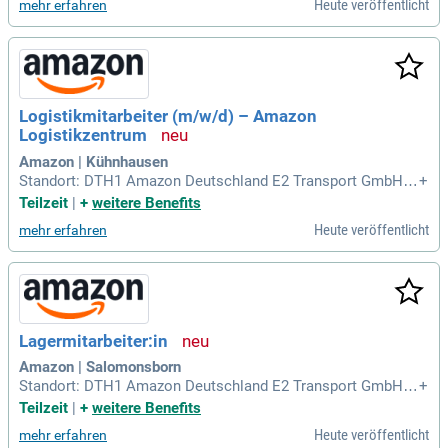
Heute veröffentlicht
mehr erfahren
Logistikmitarbeiter (m/w/d) – Amazon
Logistikzentrum
Amazon | Kühnhausen
Standort: DTH1 Amazon Deutschland E2 Transport GmbH, J
+
oseph-Meyer-Straße 5, 99095 Erfurt ERF1 Amazon Erfurt Gm
Teilzeit
|
+
weitere Benefits
bH, Joseph-Meyer-Strasse 5, 99195 Erfurt ERF2 Amazon Erf
Heute veröffentlicht
mehr erfahren
urt GmbH, Joseph-Meyer-Strasse 5, 99195 Erfurt Bezahlung:
Verdiene einen rechnerischen Stundenlohn
Lagermitarbeiter:in
Amazon | Salomonsborn
Standort: DTH1 Amazon Deutschland E2 Transport GmbH, J
+
oseph-Meyer-Straße 5, 99095 Erfurt ERF1 Amazon Erfurt Gm
Teilzeit
|
+
weitere Benefits
bH, Joseph-Meyer-Strasse 5, 99195 Erfurt ERF2 Amazon Erf
Heute veröffentlicht
mehr erfahren
urt GmbH, Joseph-Meyer-Strasse 5, 99195 Erfurt Bezahlung: