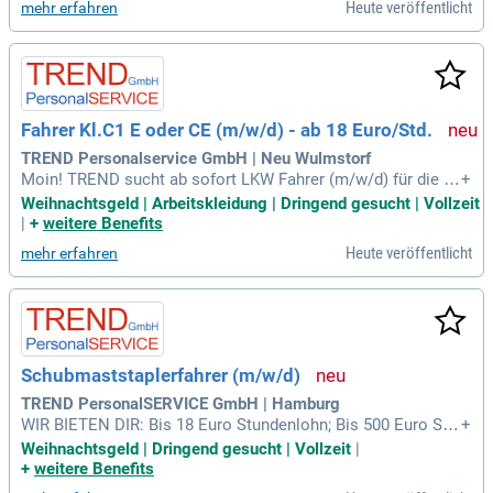
Heute veröffentlicht
mehr erfahren
ie eine Betriebsrente, Kitazuschuss und Fahrgeld zu erhalte
n.
Fahrer Kl.C1 E oder CE (m/w/d) - ab 18 Euro/Std.
TREND Personalservice GmbH | Neu Wulmstorf
Moin! TREND sucht ab sofort LKW Fahrer (m/w/d) für die A
+
uslieferung von Bio-Lebensmitteln rund um Hamburg und Sc
Weihnachtsgeld | Arbeitskleidung | Dringend gesucht | Vollzeit
hleswig-Holstein. Mit einem Stundenlohn ab 18 Euro und ei
|
+
weitere Benefits
ner Startprämie von bis zu 500 Euro bieten wir dir attraktive
Heute veröffentlicht
mehr erfahren
Rahmenbedingungen. Zusätzlich profitierst du vom Deutschl
andticket für nur 43,75 Euro sowie Urlaubs- und Weihnachts
geld. Unsere Mitarbeiter erhalten hochwertige Arbeitskleidu
ng von Engelbert Strauss und Abschlagszahlungen. Werde T
eil eines respektvollen und anerkennenden Teams, das dir P
erspektiven und Benefits bietet. Bewirb dich jetzt und sicher
Schubmaststaplerfahrer (m/w/d)
e dir deinen Vorteil auf dem Hamburger Jobmarkt!
TREND PersonalSERVICE GmbH | Hamburg
WIR BIETEN DIR: Bis 18 Euro Stundenlohn; Bis 500 Euro Sta
+
rtprämie; Deutschlandticket für 43,75 Euro; Prämie -Mitarbei
Weihnachtsgeld | Dringend gesucht | Vollzeit
|
ter werben Mitarbeiter; Urlaubs- und Weihnachtsgeld; Abschl
+
weitere Benefits
agzahlung; Übernahmeoption bei unseren Kunden.