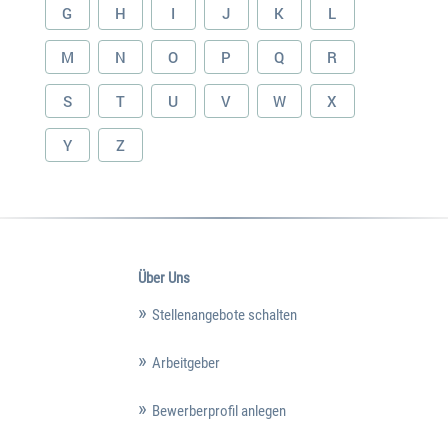
G
H
I
J
K
L
M
N
O
P
Q
R
S
T
U
V
W
X
Y
Z
Über Uns
Stellenangebote schalten
Arbeitgeber
Bewerberprofil anlegen