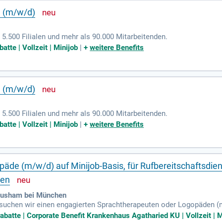
e (m/w/d)
 5.500 Filialen und mehr als 90.000 Mitarbeitenden.
atte | Vollzeit | Minijob
|
+
weitere Benefits
e (m/w/d)
 5.500 Filialen und mehr als 90.000 Mitarbeitenden.
atte | Vollzeit | Minijob
|
+
weitere Benefits
de (m/w/d) auf Minijob-Basis, für Rufbereitschaftsdiens
gen
ausham bei München
uchen wir einen engagierten Sprachtherapeuten oder Logopäden (m
gen. Zu Ihren Aufgaben gehören das Erstellen von Befunden und The
rabatte | Corporate Benefit Krankenhaus Agatharied KU | Vollzeit | M