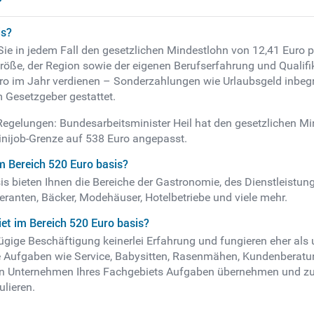
is?
Sie in jedem Fall den gesetzlichen Mindestlohn von 12,41 Euro p
röße, der Region sowie der eigenen Berufserfahrung und Qualifi
o im Jahr verdienen – Sonderzahlungen wie Urlaubsgeld inbegrif
m Gesetzgeber gestattet.
 Regelungen: Bundesarbeitsminister Heil hat den gesetzlichen M
inijob-Grenze auf 538 Euro angepasst.
m Bereich 520 Euro basis?
is bieten Ihnen die Bereiche der Gastronomie, des Dienstleistun
eranten, Bäcker, Modehäuser, Hotelbetriebe und viele mehr.
et im Bereich 520 Euro basis?
fügige Beschäftigung keinerlei Erfahrung und fungieren eher als
ie Aufgaben wie Service, Babysitten, Rasenmähen, Kundenberatung
n Unternehmen Ihres Fachgebiets Aufgaben übernehmen und zum B
ulieren.