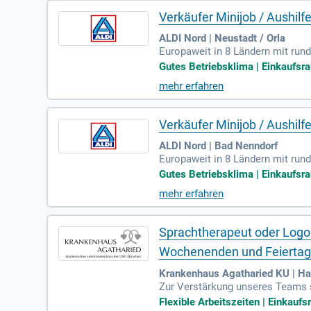
Verkäufer Minijob / Aushilf
ALDI Nord | Neustadt / Orla
Europaweit in 8 Ländern mit rund
Gutes Betriebsklima | Einkaufsrab
mehr erfahren
Verkäufer Minijob / Aushilf
ALDI Nord | Bad Nenndorf
Europaweit in 8 Ländern mit rund
Gutes Betriebsklima | Einkaufsrab
mehr erfahren
Sprachtherapeut oder Logopä
Wochenenden und Feierta
Krankenhaus Agatharied KU | H
Zur Verstärkung unseres Teams s
ften an Wochenenden und Feierta
Flexible Arbeitszeiten | Einkaufs