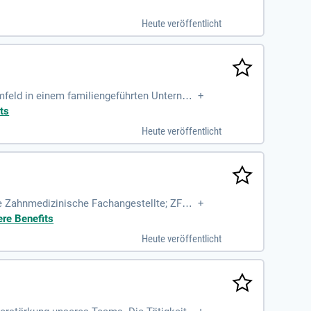
betreuungszuschuss. Dein Arbeitsplatz biete
bote. Genieße zahlreiche Vorteile wie kos
Heute veröffentlicht
erantwortungsvollen Umfeld ein und bewirb
umfeld in einem familiengeführten Unterneh
+
swege.
ts
Heute veröffentlicht
ne Zahnmedizinische Fachangestellte; ZFA
+
ere Benefits
Heute veröffentlicht