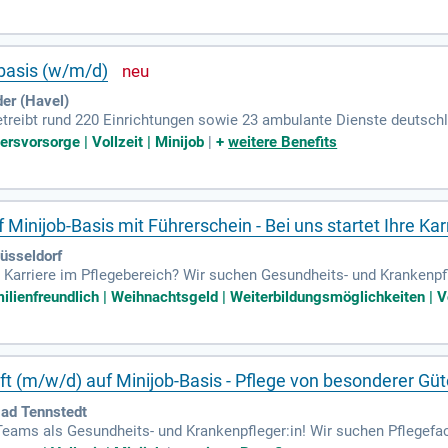
troke Unit. Die Dokumentation der Therapieinhalte sowie die inter
egepersonal sind ebenfalls Teil Ihrer Tätigkeit. Eine abgeschlosse
en ein motiviertes Team, das Teamfähigkeit sowie Selbstständigkeit
hl“ bei!
bbasis (w/m/d)
er (Havel)
reibt rund 220 Einrichtungen sowie 23 ambulante Dienste deutschla
päischen Anbieter in den Bereichen Pflege, medizinische Versorgun
ersvorsorge | Vollzeit | Minijob
|
+
weitere Benefits
Minijob-Basis mit Führerschein - Bei uns startet Ihre Kar
üsseldorf
 Karriere im Pflegebereich? Wir suchen Gesundheits- und Krankenpfl
eger:innen. Zu Ihren Aufgaben gehören die fachliche Versorgung u
ilienfreundlich | Weihnachtsgeld | Weiterbildungsmöglichkeiten | Vo
etriebliche Altersvorsorge und strukturierte Einarbeitung. Darüber h
dungsmöglichkeiten. Werden Sie Teil unseres engagierten Teams und p
t (m/w/d) auf Minijob-Basis - Pflege von besonderer Güt
Bad Tennstedt
eams als Gesundheits- und Krankenpfleger:in! Wir suchen Pflegefac