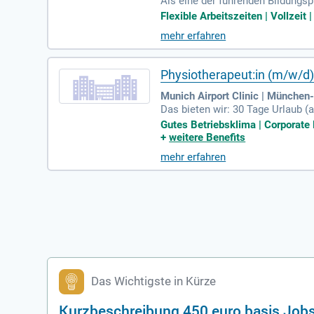
Als eine der führenden Bildungs
ann deutschlandweit flexibel onl
Flexible Arbeitszeiten | Vollzeit 
mehr erfahren
Physiotherapeut:in (m/w/d)
Munich Airport Clinic | München
Das bieten wir: 30 Tage Urlaub 
Benefits; Kostenfreie Parkplätz
Gutes Betriebsklima | Corporate B
+
weitere Benefits
mehr erfahren
Das Wichtigste in Kürze
Kurzbeschreibung 450 euro basis Job