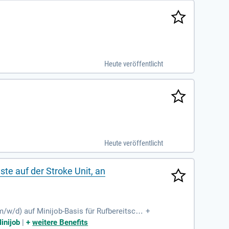
Heute veröffentlicht
Heute veröffentlicht
te auf der Stroke Unit, an
/w/d) auf Minijob-Basis für Rufbereitscha
+
rapieplänen für Patienten mit Dysphagie,
inijob
|
+
weitere Benefits