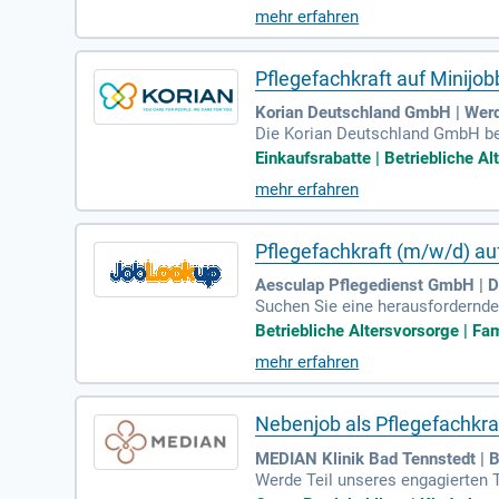
Aphasie und Dysarthrie auf der S
mehr erfahren
apeuten, Ergotherapeuten und Pfl
gie sind wünschenswert. Wir biet
en Sie aktiv zu unserem „Wir-Gefü
Pflegefachkraft auf Minijo
Korian Deutschland GmbH | Werd
Die Korian Deutschland GmbH bet
ane Familie, dem führenden euro
Einkaufsrabatte | Betriebliche Alt
mehr erfahren
Pflegefachkraft (m/w/d) auf 
Aesculap Pflegedienst GmbH | D
Suchen Sie eine herausfordernde
sundheits- und Kinderkrankenpfl
Betriebliche Altersvorsorge | Fam
eine attraktive Bezahlung, eine b
mehr erfahren
itszeiten und zahlreiche Fortbil
atmosphäre!
Nebenjob als Pflegefachkraf
MEDIAN Klinik Bad Tennstedt | 
Werde Teil unseres engagierten T