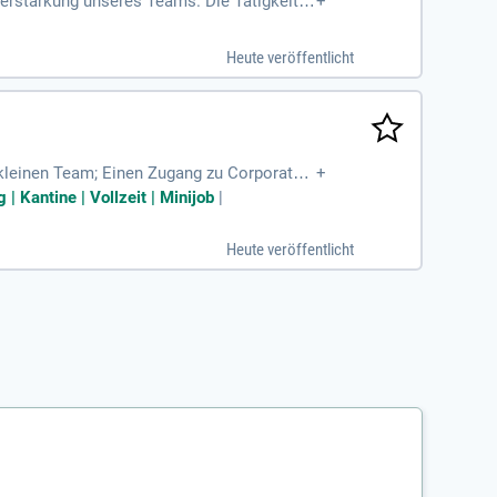
erstärkung unseres Teams. Die Tätigkeit k
+
Heute veröffentlicht
 kleinen Team; Einen Zugang zu Corporate
+
eitangebote des mehrfach
| Kantine | Vollzeit | Minijob
|
Heute veröffentlicht