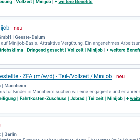
 du von einer flexiblen 5-Tage-Woche und der Möglichkeit zur Kinder
uung | Vollzeit | Minijob
|
+
weitere Benefits
 durch erfahrene Kolleg:innen und umfangreiche Weiterbildungsange
-Rabatte und Zugang zu Fitnessräumen. Setze dein Talent in einem v
iere!
ijob
 GmbH | Geeste-Dalum
en auf Minijob-Basis. Attraktive Vergütung. Ein angenehmes Arbeits
it an der frischen Luft. Kollegiales Team und kurze Entscheidung
triebsklima | Dringend gesucht | Vollzeit | Minijob
|
+
weitere Benefi
ellte - ZFA (m/w/d) - Teil-/Vollzeit / Minijob
n | Mannheim
is für Kinder in Mannheim suchen wir eine engagierte und erfahre
-3 ganze Tage) oder als Minijob.
iligung | Fahrtkosten-Zuschuss | Jobrad | Teilzeit | Minijob
|
+
weit
 | Berlin