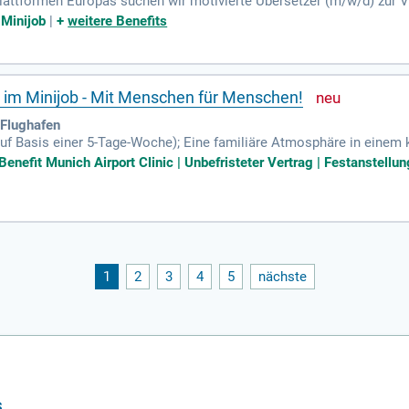
plattformen Europas suchen wir motivierte Übersetzer (m/w/d) zur V
ine oder – je nach Bedarf – vor Ort ausgeübt werden.
| Minijob
|
+
weitere Benefits
 im Minijob - Mit Menschen für Menschen!
-Flughafen
(auf Basis einer 5-Tage-Woche); Eine familiäre Atmosphäre in einem
e; Sehr gute Anbindung an den ÖPNV; Umfangreiche Sport- und Freiz
enefit Munich Airport Clinic | Unbefristeter Vertrag | Festanstellung 
1
2
3
4
5
nächste
s