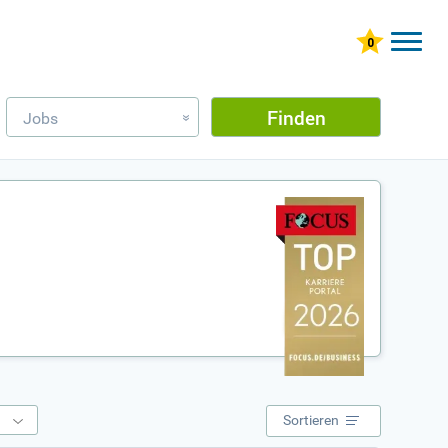
Finden
Jobs
»
e
Sortieren