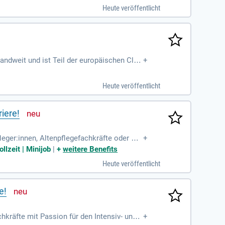
disziplinäre Zusammenarbeit mit Physiother
Heute veröffentlicht
ne Ausbildung und Erfahrung in der Neurolo
 schätzt. Bewerben Sie sich jetzt und trag
ndweit und ist Teil der europäischen Clari
+
g und Betreuung zu
Heute veröffentlicht
riere!
eger:innen, Altenpflegefachkräfte oder Ge
+
nd die Zusammenarbeit im Team. Wir bieten
llzeit | Minijob
|
+
weitere Benefits
inaus erwarten Sie familienfreundliche Arbe
Heute veröffentlicht
rofitieren Sie von einer positiven Arbeits
e!
hkräfte mit Passion für den Intensiv- und
+