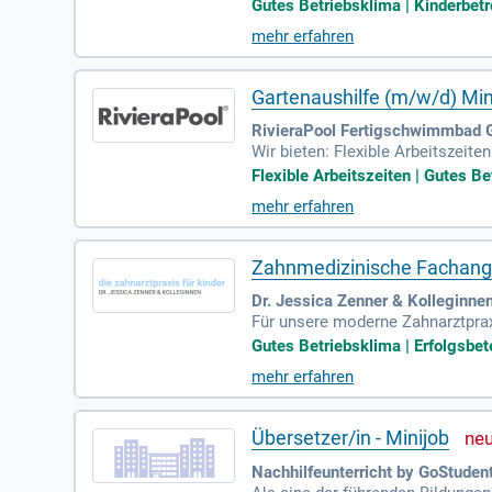
Akutbereich. Bei uns profitierst
Gutes Betriebsklima | Kinderbetre
t eine umfassende Unterstützung
mehr erfahren
tenfreie Parkplätze, Mitarbeiter
dich jetzt für eine erfüllende Karr
Gartenaushilfe (m/w/d) Min
RivieraPool Fertigschwimmbad
Wir bieten: Flexible Arbeitszeit
men. Abwechslungsreiche Tätigke
Flexible Arbeitszeiten | Gutes Be
mehr erfahren
Zahnmedizinische Fachangest
Dr. Jessica Zenner & Kolleginne
Für unsere moderne Zahnarztprax
(m/w/d) in Voll- oder Teilzeit (2
Gutes Betriebsklima | Erfolgsbete
mehr erfahren
Übersetzer/in - Minijob
Nachhilfeunterricht by GoStudent