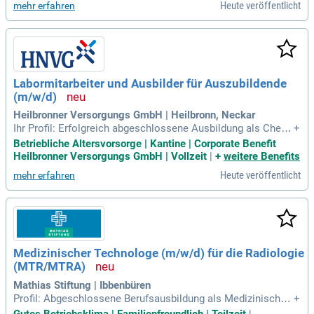
Heute veröffentlicht
mehr erfahren
h: Schlafmedizin; Berufserfahrung
Labormitarbeiter und Ausbilder für Auszubildende
(m/w/d)
Heilbronner Versorgungs GmbH | Heilbronn, Neckar
Ihr Profil: Erfolgreich abgeschlossene Ausbildung als Chemi
+
elaborant (m/w/d), chemisch-technischer Assistent (m/w/
Betriebliche Altersvorsorge | Kantine | Corporate Benefit
d) oder Laborant (m/w/d) bzw. vergleichbare naturwissensc
Heilbronner Versorgungs GmbH | Vollzeit
|
+
weitere Benefits
haftliche Ausbildung; Berufserfahrung im Labor; Ausbildersc
Heute veröffentlicht
mehr erfahren
hein wünschenswert oder
Medizinischer Technologe (m/w/d) für die Radiologie
(MTR/MTRA)
Mathias Stiftung | Ibbenbüren
Profil: Abgeschlossene Berufsausbildung als Medizinischer
+
Technologe (m/w/d) für die Radiologie MTR, Medizinisch-te
Gutes Betriebsklima | Familienfreundlich | Teilzeit
|