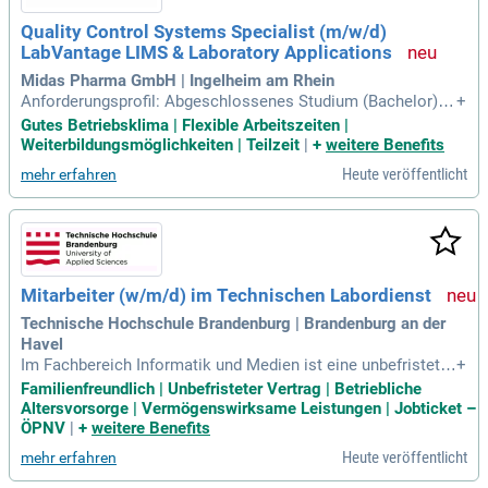
Quality Control Systems Specialist (m/w/d)
LabVantage LIMS & Laboratory Applications
Midas Pharma GmbH | Ingelheim am Rhein
Anforderungsprofil: Abgeschlossenes Studium (Bachelor) in
+
Life Sciences, Informatik, Wirtschaftsinformatik, Chemie, Bi
Gutes Betriebsklima | Flexible Arbeitszeiten |
ologie, Pharmazie oder einer vergleichbaren Fachrichtung;
Weiterbildungsmöglichkeiten | Teilzeit
|
+
weitere Benefits
Mindestens 3 Jahre Berufserfahrung in einem GMP-reguliert
Heute veröffentlicht
mehr erfahren
en Umfeld der Pharma
Mitarbeiter (w/m/d) im Technischen Labordienst
Technische Hochschule Brandenburg | Brandenburg an der
Havel
Im Fachbereich Informatik und Medien ist eine unbefristete
+
Stelle als Mitarbeiter (w/m/d) im Technischen Labordienst z
Familienfreundlich | Unbefristeter Vertrag | Betriebliche
u besetzen. Diese Position umfasst 40 Stunden pro Woche i
Altersvorsorge | Vermögenswirksame Leistungen | Jobticket –
n der Entgeltgruppe 11 TV-L. Ihre Hauptaufgabe besteht dari
ÖPNV
|
+
weitere Benefits
n, den reibungslosen Betrieb der Lehr- und Forschungslabor
Heute veröffentlicht
mehr erfahren
e sicherzustellen, insbesondere in den Bereichen Künstliche
Intelligenz und Human-Computer-Interaction. Zu Ihren Tätig