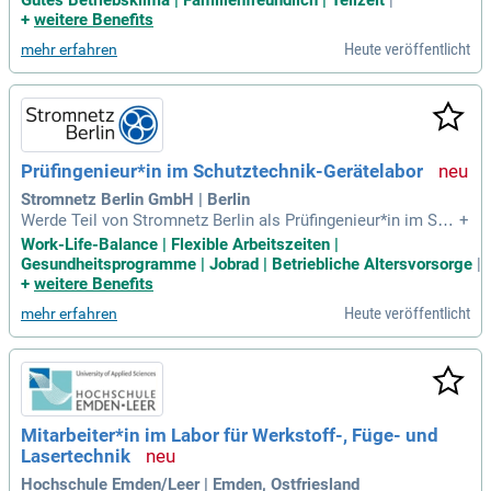
chnischer Röntgenassistent (m/w/d) MTRA, Röntgentechnis
+
weitere Benefits
cher Assistent (m/w/d) RTA, Röntgenassistent (m/w/d); Ber
Heute veröffentlicht
mehr erfahren
ufsanfänger und Wiedereinsteiger
Prüfingenieur*in im Schutztechnik-Gerätelabor
Stromnetz Berlin GmbH | Berlin
Werde Teil von Stromnetz Berlin als Prüfingenieur*in im Sch
+
utztechnik-Gerätelabor! In Berlin-Tiergarten gestaltest du ak
Work-Life-Balance | Flexible Arbeitszeiten |
tiv die Energiewende mit. Unsere Arbeitsgruppe sichert den
Gesundheitsprogramme | Jobrad | Betriebliche Altersvorsorge
|
Personen- und Anlagenschutz für Hoch- und Mittelspannung
+
weitere Benefits
ssysteme. Hierbei spielst du eine entscheidende Rolle für di
Heute veröffentlicht
mehr erfahren
e sichere Stromversorgung aller Kunden. Eigenständig führs
t du Prüfungen und Tests von Schutzgeräten durch, um dere
n nachhaltige Nutzung zu gewährleisten. Schließe dich uns
an und trage zur Digitalisierung technischer Prozesse in der
Energiebranche bei!
Mitarbeiter*in im Labor für Werkstoff-, Füge- und
Lasertechnik
Hochschule Emden/Leer | Emden, Ostfriesland