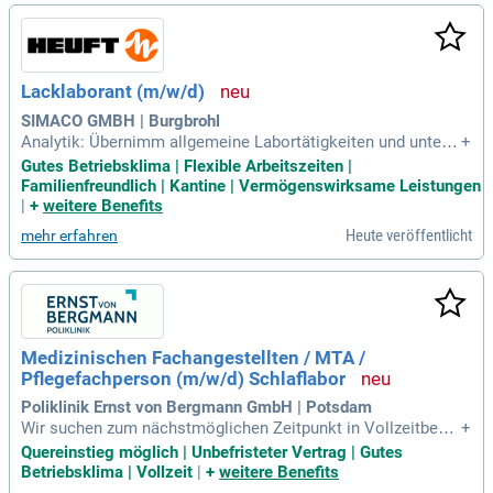
keiten zählen die Wartung und Aktualisierung von Hardware
und Software sowie die Entwicklung innovativer Setups. Dar
über hinaus bieten Sie technische Beratung und Unterstützu
ng für Studierende an. Bewerben Sie sich jetzt und gestalten
Lacklaborant (m/w/d)
Sie die digitale Zukunft mit!
SIMACO GMBH | Burgbrohl
Analytik: Übernimm allgemeine Labortätigkeiten und unterst
+
ütze bei der Durchführung von Prüfungen und Versuchen im
Gutes Betriebsklima | Flexible Arbeitszeiten |
Entwicklungsalltag; Laborequipment: Bediene, pflege und w
Familienfreundlich | Kantine | Vermögenswirksame Leistungen
arte lacktechnische Laborgeräte und sorge für deren sicher
|
+
weitere Benefits
e und zuverlässige
Heute veröffentlicht
mehr erfahren
Medizinischen Fachangestellten / MTA /
Pflegefachperson (m/w/d) Schlaflabor
Poliklinik Ernst von Bergmann GmbH | Potsdam
Wir suchen zum nächstmöglichen Zeitpunkt in Vollzeitbesc
+
häftigung für den Einsatz in unserem Schlaflabor: Medizinis
Quereinstieg möglich | Unbefristeter Vertrag | Gutes
chen Fachangestellten (m/w/d) / MTA (m/w/d) / Pflegefach
Betriebsklima | Vollzeit
|
+
weitere Benefits
person (m/w/d) Schlaflabor: Standort: Potsdam; Fachbereic