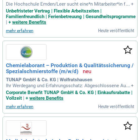
Die Hochschule Emden/Leer sucht eine*n Mitarbeiter*in für
+
das Labor für Werkstoff-, Füge- und Lasertechnik. Diese unb
Unbefristeter Vertrag | Flexible Arbeitszeiten |
efristete Vollzeitstelle am Campus Emden bietet spannende
Familienfreundlich | Ferienbetreuung | Gesundheitsprogramme
Aufgaben in einem innovativen Umfeld. Die Hauptaufgaben
|
+
weitere Benefits
umfassen die Anleitung von Studierenden und die Betreuung
Heute veröffentlicht
mehr erfahren
studentischer Projekte im Labor. Zudem werden metallurgis
che Proben gefertigt und Versuchsreihen zur Bestimmung v
on Werkstoffeigenschaften durchgeführt. Der*die neue Mita
rbeiter*in wird auch Forschungs- und Entwicklungsarbeiten i
n der Fügetechnik unterstützen. Bewerbungen sind willkom
men, um die Zukunft der Technik gemeinsam zu gestalten.
Chemielaborant – Produktion & Qualitätssicherung /
Spezialschmierstoffe (m/w/d)
TUNAP GmbH & Co. KG | Wolfratshausen
Ihr Werdegang und Erfahrungsschatz: Abgeschlossene Ausb
+
ildung zum/zur Chemielaborant/-in, Chemisch-technischen
Corporate Benefit TUNAP GmbH & Co. KG | Einkaufsrabatte |
Assistent/-in, Chemikant/-in, zur Produktionsfachkraft Che
Vollzeit
|
+
weitere Benefits
mie oder eine vergleichbare Qualifikation; Gerne erste bis m
Heute veröffentlicht
mehr erfahren
ehrjährige Berufserfahrung