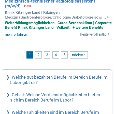
Medizinisch-technischer Radiologieassistent
(m/w/d)
Klinik Kitzinger Land | Kitzingen
Medizin (Gastroenterologie/Onkologie/Diabetologie sowie
+
Kardiologie/Hypertensiologie/ Pneu-mologie/Neurologie), C
Weiterbildungsmöglichkeiten | Gutes Betriebsklima | Corporate
hirurgie (Allgemein-, Gefäß- und Viszeralchirurgie sowie Unf
Benefit Klinik Kitzinger Land | Vollzeit
|
+
weitere Benefits
all-chirurgie und Orthopädie), Gynäkologie und Geburtshilfe,
Heute veröffentlicht
mehr erfahren
Senologie, LHK-Labor
1
2
3
4
5
nächste
Welche gut bezahlten Berufe im Bereich Berufe im
Labor gibt es?
Gehalt: Welche Verdienstmöglichkeiten bieten
sich im Bereich Berufe im Labor?
Welche Fähigkeiten sind im Bereich Berufe im