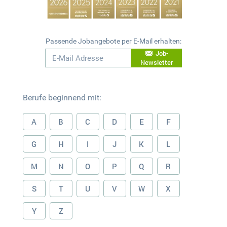
Passende Jobangebote per E-Mail erhalten:
Job-
Newsletter
Berufe beginnend mit:
A
B
C
D
E
F
G
H
I
J
K
L
M
N
O
P
Q
R
S
T
U
V
W
X
Y
Z