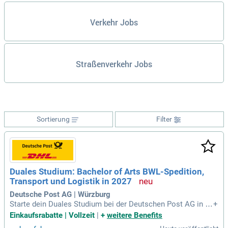
Verkehr Jobs
Straßenverkehr Jobs
Sortierung
Filter
Duales Studium: Bachelor of Arts BWL-Spedition,
Transport und Logistik in 2027
Deutsche Post AG | Würzburg
Starte dein Duales Studium bei der Deutschen Post AG in W
+
ürzburg und der DHBW Mannheim im Bachelor of Arts BWL-
Einkaufsrabatte | Vollzeit
|
+
weitere Benefits
Spedition, Transport & Logistik. Erlebe ein praxisorientiertes