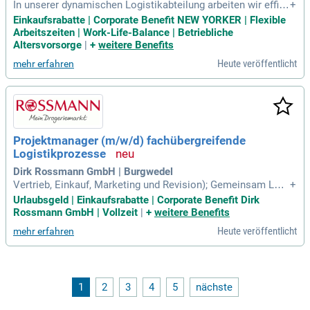
In unserer dynamischen Logistikabteilung arbeiten wir effizi
+
ent zusammen, um erstklassige Logistik-Strategien zu entw
Einkaufsrabatte | Corporate Benefit NEW YORKER | Flexible
ickeln. Mit deinem Know-how wirst du ein wertvolles Mitglie
Arbeitszeiten | Work-Life-Balance | Betriebliche
d in dieser aufregenden Branche. Deine Aufgaben umfassen
Altersvorsorge
|
+
weitere Benefits
die Abwicklung von Importsendungen und die Sicherstellung
Heute veröffentlicht
mehr erfahren
zollrechtlicher Vorschriften. Du kontrollierst zollrelevante D
okumente und pflegst Stammdaten im ERP-System. Außerd
em bearbeitest du Zollvorgänge in unserer spezifizierten Sof
tware und überwachst deren korrekte Ausführung. Durch en
ge Kommunikation mit internen und externen Partnern trägs
t du maßgeblich zu unserer erfolgreichen Supply Chain bei.
Projektmanager (m/w/d) fachübergreifende
Logistikprozesse
Dirk Rossmann GmbH | Burgwedel
Vertrieb, Einkauf, Marketing und Revision); Gemeinsam Lös
+
ungen finden: Sie bringen die richtigen Menschen an einen T
Urlaubsgeld | Einkaufsrabatte | Corporate Benefit Dirk
isch, moderieren fachbereichsübergreifende Runden und üb
Rossmann GmbH | Vollzeit
|
+
weitere Benefits
ersetzen unterschiedliche Anforderungen in einen gemeinsa
Heute veröffentlicht
mehr erfahren
men, reibungslosen Workflow
1
2
3
4
5
nächste