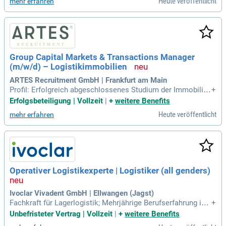
Heute veröffentlicht
mehr erfahren
Studium, in dem Theorie und praktische Arbeit abwechseln.
Im Laufe von drei Jahren erhältst du umfassende Einblicke i
n die verschiedenen Abteilungen. Du optimierst Fahrten, ers
tellst Einsatzpläne und koordinierst den Fuhrparkeinsatz. Un
sere Niederlassung bietet dir die Möglichkeit, von Anfang a
n Verantwortung zu übernehmen. Alle Infos zu deinem Studi
Group Capital Markets & Transactions Manager
um findest du auf http://www.dhbw-mannheim. Sichere dir je
(m/w/d) – Logistikimmobilien
tzt deinen Studienplatz!
ARTES Recruitment GmbH | Frankfurt am Main
Profil: Erfolgreich abgeschlossenes Studium der Immobilien
+
wirtschaft, Betriebswirtschaft, Finance oder eine vergleichb
Erfolgsbeteiligung | Vollzeit
|
+
weitere Benefits
are Qualifikation; Mehrjährige Berufserfahrung im Bereich C
Heute veröffentlicht
mehr erfahren
apital Markets, Investment oder Transaction Management
mit Fokus auf Gewerbe
Operativer Logistikexperte | Logistiker (all genders)
Ivoclar Vivadent GmbH | Ellwangen (Jagst)
Fachkraft für Lagerlogistik; Mehrjährige Berufserfahrung in e
+
iner vergleichbaren Position; Sie erfassen komplexe Zusam
Unbefristeter Vertrag | Vollzeit
|
+
weitere Benefits
menhänge schnell und finden pragmatische sowie kundenor