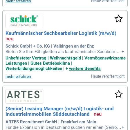
Heute veröffentlicht
mehr erfahren
ientierte Lösungen; Sicherer Umgang mit MS-Office – ideale
rweise bereits Erfahrung
Kaufmännischer Sachbearbeiter Logistik (m/w/d)
Schick GmbH + Co. KG | Vaihingen an der Enz
Bieten Sie Ihre Fähigkeiten als kaufmännischer Sachbearbei
+
ter in der Logistik (m/w/d) in Vaihingen an der Enz an! Unse
Unbefristeter Vertrag | Weihnachtsgeld | Vermögenswirksame
r seit 1925 bestehendes Familienunternehmen ist führend in
Leistungen | Gutes Betriebsklima |
der Abfüllung und dem Vertrieb technischer Gase und Kälte
Weiterbildungsmöglichkeiten
|
+
weitere Benefits
mittel. Wir suchen engagierte Mitarbeiter, die unser Team be
Heute veröffentlicht
mehr erfahren
reichern möchten. Genießen Sie flache Hierarchien und die
Möglichkeit, Ihre individuellen Stärken einzubringen. Bei uns
haben Sie die Chance, in einem dynamischen Arbeitsumfeld
zu wachsen und hervorragende Karrieremöglichkeiten zu nut
zen. Werden Sie Teil unserer Erfolgsgeschichte und gestalte
n Sie mit uns die Zukunft der Gasversorgung!
(Senior) Leasing Manager (m/w/d) Logistik- und
Industrieimmobilien Süddeutschland
ARTES Recruitment GmbH | Frankfurt am Main
Für die Expansion in Deutschland suchen wir einen (Senior)
+