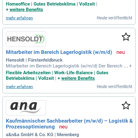
Leasing Manager (m/w/d) für Logistik- und Industrieimmobi
Homeoffice | Gutes Betriebsklima | Vollzeit
|
lien in Süddeutschland. Diese standortunabhängige Position
+
weitere Benefits
bietet Flexibilität, inklusive Remote-Arbeit. In dieser Schlüss
Heute veröffentlicht
mehr erfahren
elrolle sind Sie verantwortlich für die Verwaltung und Wertst
eigerung eines anspruchsvollen Immobilienportfolios. Zu Ih
ren Aufgaben gehören die Entwicklung und Umsetzung effek
tiver Vermietungsstrategien. Diese Strategien zielen darauf
ab, die Auslastung und Wertentwicklung der Immobilien zu
maximieren. Gestalten Sie Ihre Karriere in einem dynamisch
Mitarbeiter im Bereich Lagerlogistik (w/m/d)
en Unternehmen und bringen Sie Ihr Vertriebsgeschick ein!
Hensoldt | Fürstenfeldbruck
Mitarbeiter im Bereich Lagerlogistik (w/m/d) Der Bereich "H
+
C Operational Solutions" unterstützt die Betreuung aller akt
Flexible Arbeitszeiten | Work-Life-Balance | Gutes
uellen und zukünftigen Hubschrauber der Bundeswehr in den
Betriebsklima | Vollzeit
|
+
weitere Benefits
Bereichen Avionik, Ausrüstung und Missionssysteme über d
Heute veröffentlicht
mehr erfahren
en gesamten Lebenszyklus
Kaufmännischer Sachbearbeiter (m/w/d) – Logistik &
Prozessoptimierung
a&n&a GmbH & Co. KG | Merenberg