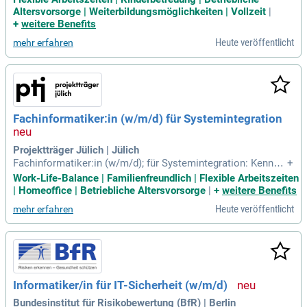
mmenarbeit mit Fachverantwortlichen stellst Du die ordnun
Altersvorsorge | Weiterbildungsmöglichkeiten | Vollzeit
|
gsgemäße Dokumentation und Software-Umsetzung sicher.
+
weitere Benefits
Du wirst aktiv in strategische Projekte eingebunden, insbes
Heute veröffentlicht
mehr erfahren
ondere bei organisatorischen Veränderungen. Wir suchen ei
nen (Fach-) Informatiker mit abgeschlossener Ausbildung u
nd idealerweise Erfahrung im Banken- oder Finanzbereich. B
esonders wichtig sind Kenntnisse in regulatorischen Anford
erungen sowie im Berechtigungs- und Notfallmanagement.
Dein starkes technisches Verständnis und Deine IT-Affinität
Fachinformatiker:in (w/m/d) für Systemintegration
machen Dich zur perfekten Ergänzung unseres Teams.
Projektträger Jülich | Jülich
Fachinformatiker:in (w/m/d); für Systemintegration: Kennzif
+
fer: 2026PTJ-0621; Dienstort: Jülich. Ihre Aufgaben: Sie arbe
Work-Life-Balance | Familienfreundlich | Flexible Arbeitszeiten
iten in einem Team, bestehend aus 19 Kolleg:innen.
| Homeoffice | Betriebliche Altersvorsorge
|
+
weitere Benefits
Heute veröffentlicht
mehr erfahren
Informatiker/in für IT-Sicherheit (w/m/d)
Bundesinstitut für Risikobewertung (BfR) | Berlin