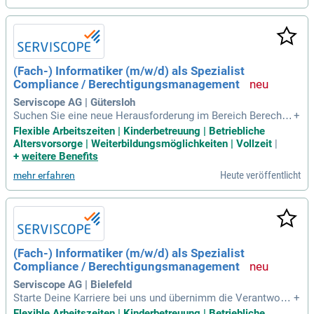
(Fach-) Informatiker (m/w/d) als Spezialist
Compliance / Berechtigungsmanagement
Serviscope AG | Gütersloh
Suchen Sie eine neue Herausforderung im Bereich Berechtig
+
ungs- und Notfallmanagement? Bei uns gestalten Sie Proze
Flexible Arbeitszeiten | Kinderbetreuung | Betriebliche
sse in Zusammenarbeit mit Fachverantwortlichen und stelle
Altersvorsorge | Weiterbildungsmöglichkeiten | Vollzeit
|
n eine ordnungsgemäße Dokumentation sicher. Ihre Erfahru
+
weitere Benefits
ngen als (Fach-) Informatiker im Banken- oder Finanzumfeld
Heute veröffentlicht
mehr erfahren
sind von großem Vorteil. Besondere Kenntnisse in der Ums
etzung regulatorischer Anforderungen unterstützen die Effizi
enz unserer Projekte. Mit Ihrem technischen Verständnis un
d hoher IT-Affinität sind Sie die ideale Ergänzung für unser T
eam. Bewerben Sie sich jetzt und werden Sie Teil eines dyna
mischen Unternehmens, das Wert auf Innovation und Entwic
(Fach-) Informatiker (m/w/d) als Spezialist
klung legt!
Compliance / Berechtigungsmanagement
Serviscope AG | Bielefeld
Starte Deine Karriere bei uns und übernimm die Verantwortu
+
ng für das Berechtigungs- und Notfallmanagement. In Zusa
Flexible Arbeitszeiten | Kinderbetreuung | Betriebliche