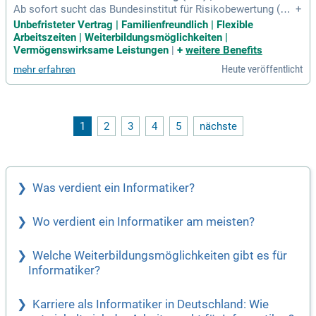
Ab sofort sucht das Bundesinstitut für Risikobewertung (Bf
+
R) einen Informatiker/in für IT-Sicherheit (w/m/d) in Berlin. D
Unbefristeter Vertrag | Familienfreundlich | Flexible
iese unbefristete Stelle (Kennziffer: 3786) bietet eine Entgelt
Arbeitszeiten | Weiterbildungsmöglichkeiten |
gruppe von 12 TVöD. Das BfR ist bekannt für seine unabhän
Vermögenswirksame Leistungen
|
+
weitere Benefits
gigen Gutachten zu Lebensmittelsicherheit und Verbraucher
Heute veröffentlicht
mehr erfahren
schutz. Die IT-Abteilung, bestehend aus über 80 Mitarbeiten
den, ist entscheidend für den Betrieb des Instituts. Hier wird
eine sichere und flexible IT-Infrastruktur gewährleistet. Bewe
rbungen sind bis zum 19.08.2026 möglich – gestalten Sie m
it uns den Schutz der Menschen in Deutschland aktiv mit!
1
2
3
4
5
nächste
Was verdient ein Informatiker?
Wo verdient ein Informatiker am meisten?
Welche Weiterbildungsmöglichkeiten gibt es für
Informatiker?
Karriere als Informatiker in Deutschland: Wie