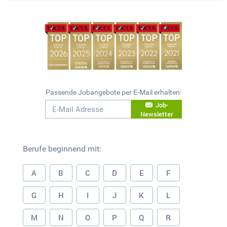
Passende Jobangebote per E-Mail erhalten:
Job-
Newsletter
Berufe beginnend mit:
A
B
C
D
E
F
G
H
I
J
K
L
M
N
O
P
Q
R