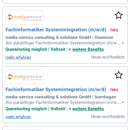
DI-Systemen wie Lobster Data. Du bist versiert im Umgang
mit Datenformaten wie XML, JSON oder CSV. Analytisches
Denken und Interesse an betriebswirtschaftlichen Prozesse
n sind gefragt. Wir bieten flexible Arbeitszeiten und freuen u
ns auf Deine Bewerbung, auch wenn nicht alle Anforderunge
Fachinformatiker Systemintegration (m/w/d)
n erfüllt sind.
media-service consulting & solutions GmbH | Hannover
Als zukünftiger Fachinformatiker Systemintegration (m/w/
+
d) bei der media-service consulting & solutions GmbH kann
Quereinstieg möglich | Vollzeit
|
+
weitere Benefits
st Du Deine Leidenschaft und Dein Können miteinander verb
Heute veröffentlicht
mehr erfahren
inden.
Fachinformatiker Systemintegration (m/w/d)
media-service consulting & solutions GmbH | Isernhagen
Als zukünftiger Fachinformatiker Systemintegration (m/w/
+
d) bei der media-service consulting & solutions GmbH kann
Quereinstieg möglich | Vollzeit
|
+
weitere Benefits
st Du Deine Leidenschaft und Dein Können miteinander verb
Heute veröffentlicht
mehr erfahren
inden.