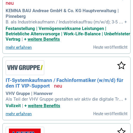
KEMNA BAU Andreae GmbH & Co. KG Hauptverwaltung |
Pinneberg
B. als Industriekaufmann / Industriekauffrau (m/w/d); 3-5 Ja
+
hre Berufserfahrung im Controlling; Sehr gute Kenntnisse im
Festanstellung | Vermögenswirksame Leistungen |
Umgang mit dem Microsoft-Office-Paket, insbesondere Exc
Betriebliche Altersvorsorge | Work-Life-Balance | Unbefristeter
el; Idealerweise zusätzlich Erfahrung mit SQL und Business-I
Vertrag
|
+
weitere Benefits
ntelligence-Systemen
Heute veröffentlicht
mehr erfahren
IT-Systemkaufmann / Fachinformatiker (w/m/d) für
den IT VIP-Support
VHV Gruppe | Hannover
Als Teil der VHV Gruppe gestalten wir aktiv die digitale Tran
+
sformation. Die VHV digital development GmbH ist Ihr kom
Vollzeit
|
+
weitere Benefits
petenter Partner in der digitalen Welt und garantiert individu
Heute veröffentlicht
mehr erfahren
elle Lösungen. Menschlichkeit steht bei uns im Zentrum: Ei
ne offene Unternehmenskultur fördert gegenseitige Unterst
ützung und Kommunikation. Wir legen Wert auf innovatives
Denken und bieten Raum für persönliches und fachliches W