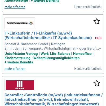
Altersvorsorge
|
+
weitere Benefits
eine vergleichbare Ausbildung
Heute veröffentlicht
mehr erfahren
IT-Einkäuferin / IT-Einkäufer (m/w/d)
(Wirtschaftsinformatiker / IT-Systemkaufmann)
Scheidt & Bachmann GmbH | Ratingen
B. mit dem Schwerpunkt Wirtschaftsinformatik oder Berufs
+
ausbildung zum IT-Systemkaufmann / Informatikkaufmann,
Unbefristeter Vertrag | Work-Life-Balance | Homeoffice |
Digitalisierungskaufmann, Fachinformatiker (m/w/d) Idealer
Kinderbetreuung | Weiterbildungsmöglichkeiten
|
weise erste Berufserfahrung im Bereich IT oder IT-Einkauf / -
+
weitere Benefits
Verkauf sowie gute Kenntnisse
Heute veröffentlicht
mehr erfahren
Controller /Controllerin (m/w/d) (Industriekaufmann /
Industriekauffrau (m/w/d), Betriebswirtschaft,
Wirtschaftsinformatik, Wirtschaftsingenieurwesen)