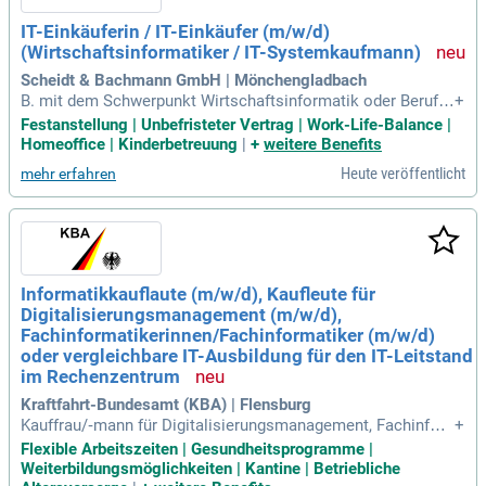
IT-Einkäuferin / IT-Einkäufer (m/w/d)
(Wirtschaftsinformatiker / IT-Systemkaufmann)
Scheidt & Bachmann GmbH | Mönchengladbach
B. mit dem Schwerpunkt Wirtschaftsinformatik oder Berufs
+
ausbildung zum IT-Systemkaufmann / Informatikkaufmann,
Festanstellung | Unbefristeter Vertrag | Work-Life-Balance |
Digitalisierungskaufmann, Fachinformatiker (m/w/d); Ideale
Homeoffice | Kinderbetreuung
|
+
weitere Benefits
rweise erste Berufserfahrung im Bereich IT oder IT-Einkauf /
Heute veröffentlicht
mehr erfahren
-Verkauf sowie gute Kenntnisse
Informatikkauflaute (m/w/d), Kaufleute für
Digitalisierungsmanagement (m/w/d),
Fachinformatikerinnen/Fachinformatiker (m/w/d)
oder vergleichbare IT-Ausbildung für den IT-Leitstand
im Rechenzentrum
Kraftfahrt-Bundesamt (KBA) | Flensburg
Kauffrau/‐mann für Digitalisierungsmanagement, Fachinfor
+
matiker/‐in der Fachrichtung Anwendungsentwicklung oder
Flexible Arbeitszeiten | Gesundheitsprogramme |
Systemintegration, Technische Systeminformatiker/‐in, IT‐S
Weiterbildungsmöglichkeiten | Kantine | Betriebliche
ystem-Kauffrau/‐mann oder; IT‐Systemelektroniker/‐in oder