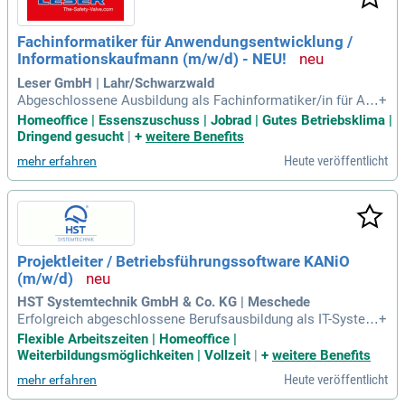
achstum. Unsere Mitarbeitenden sind nicht nur Experten, so
ndern auch Ihre Ansprechpersonen für alle IT-Anliegen. Vertr
Fachinformatiker für Anwendungsentwicklung /
auen Sie auf unsere Kundennähe und Expertise, um die digit
Informationskaufmann (m/w/d) - NEU!
ale Zukunft gemeinsam erfolgreich zu gestalten.
Leser GmbH | Lahr/Schwarzwald
Abgeschlossene Ausbildung als Fachinformatiker/in für An
+
wendungsentwicklung, Informationskaufmann/-frau oder ein
Homeoffice | Essenszuschuss | Jobrad | Gutes Betriebsklima |
e vergleichbare Qualifikation; Kenntnisse in Programmierspr
Dringend gesucht
|
+
weitere Benefits
achen wie Ruby, Python oder Java, idealerweise mit ersten p
Heute veröffentlicht
mehr erfahren
raktischen Erfahrungen
Projektleiter / Betriebsführungssoftware KANiO
(m/w/d)
HST Systemtechnik GmbH & Co. KG | Meschede
Erfolgreich abgeschlossene Berufsausbildung als IT-System
+
kaufmann, Informatikkaufmann, Fachinformatiker (Systemin
Flexible Arbeitszeiten | Homeoffice |
tegration/Anwendungsentwicklung), Informationstechnisch
Weiterbildungsmöglichkeiten | Vollzeit
|
+
weitere Benefits
er Assistent oder vergleichbare Qualifikation; Wünschenswe
Heute veröffentlicht
mehr erfahren
rt erste Berufserfahrung