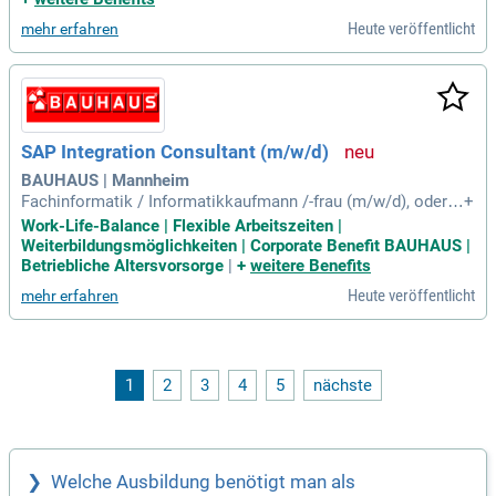
Heute veröffentlicht
mehr erfahren
SAP Integration Consultant (m/w/d)
BAUHAUS | Mannheim
Fachinformatik / Informatikkaufmann /-frau (m/w/d), oder e
+
in Studienabschluss in Informatik / Wirtschaftsinformatik o
Work-Life-Balance | Flexible Arbeitszeiten |
der einem IT-Studiengang; Kenntnisse in der SAP Integration
Weiterbildungsmöglichkeiten | Corporate Benefit BAUHAUS |
Suite oder in SAP PI/PO; praktische Erfahrung mit Cloud Int
Betriebliche Altersvorsorge
|
+
weitere Benefits
egration (CI/CPI
Heute veröffentlicht
mehr erfahren
1
2
3
4
5
nächste
Welche Ausbildung benötigt man als