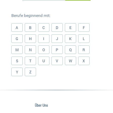
Berufe beginnend mit:
A
B
C
D
E
F
G
H
I
J
K
L
M
N
O
P
Q
R
S
T
U
V
W
X
Y
Z
Über Uns