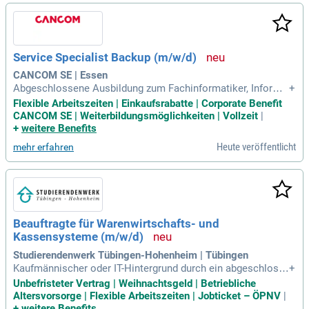
Service Specialist Backup (m/w/d)
CANCOM SE | Essen
Abgeschlossene Ausbildung zum Fachinformatiker, Informa
+
tikkaufmann oder vergleichbare Berufserfahrung; Mehrjährig
Flexible Arbeitszeiten | Einkaufsrabatte | Corporate Benefit
e Berufserfahrung und gute Kenntnisse im Enterprise Backu
CANCOM SE | Weiterbildungsmöglichkeiten | Vollzeit
|
p-Bereich (Administration/Betrieb von z.B.
+
weitere Benefits
Heute veröffentlicht
mehr erfahren
Beauftragte für Warenwirtschafts- und
Kassensysteme (m/w/d)
Studierendenwerk Tübingen-Hohenheim | Tübingen
Kaufmännischer oder IT-Hintergrund durch ein abgeschloss
+
enes Bachelorstudium, eine Ausbildung als Informatikkauf
Unbefristeter Vertrag | Weihnachtsgeld | Betriebliche
mann/-frau oder vergleichbare Qualifikation mit entsprechen
Altersvorsorge | Flexible Arbeitszeiten | Jobticket – ÖPNV
|
der Berufserfahrung.
+
weitere Benefits