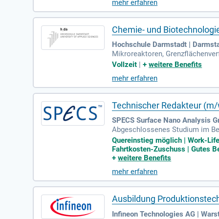
mehr erfahren
Chemie- und Biotechnologie
Hochschule Darmstadt | Darmst
Mikroreaktoren, Grenzflächenver
lt. Die Dualen Studienmodelle sin
Vollzeit
|
+
weitere Benefits
mehr erfahren
Technischer Redakteur (m/
SPECS Surface Nano Analysis Gm
Abgeschlossenes Studium im Ber
n oder eine vergleichbare Qualif
Quereinstieg möglich | Work-Life
Fahrtkosten-Zuschuss | Gutes Be
+
weitere Benefits
mehr erfahren
Ausbildung Produktionstec
Infineon Technologies AG | Wars