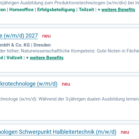
dreijährigen Ausbildung zum Produktionstechnologen (w/m/div) bei In
ten | Homeoffice | Erfolgsbeteiligung | Teilzeit
|
+
weitere Benefits
e (w/m/d) 2027
GmbH & Co. KG | Dresden
oder höher; Naturwissenschaftliche Kompetenz: Gute Noten in Fäch
sowie Begeisterung für Technologien.
 | Vollzeit
|
+
weitere Benefits
krotechnologe (w/m/d)
nologe (w/m/d): Während der 3-jährigen dualen Ausbildung lernen 
s ganz Großem wird.
ologen Schwerpunkt Halbleitertechnik (m/w/d)