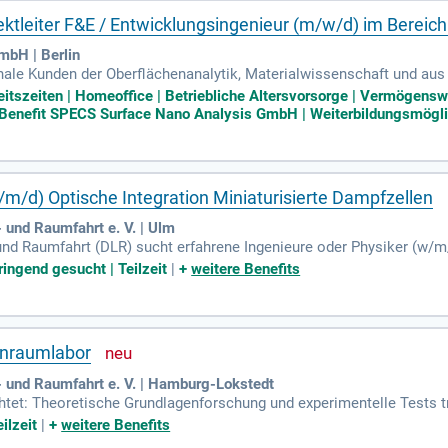
ektleiter F&E / Entwicklungsingenieur (m/w/d) im Bereich
bH | Berlin
onale Kunden der Oberflächenanalytik, Materialwissenschaft und au
ten Systemen beliefert.
beitszeiten | Homeoffice | Betriebliche Altersvorsorge | Vermögens
 Benefit SPECS Surface Nano Analysis GmbH | Weiterbildungsmöglic
w/m/d) Optische Integration Miniaturisierte Dampfzellen
 und Raumfahrt e. V. | Ulm
nd Raumfahrt (DLR) sucht erfahrene Ingenieure oder Physiker (w/m/d
 der Kennziffer 5483 ist ab sofort in Ulm verfügbar, sowohl in Teilzei
ingend gesucht | Teilzeit
|
+
weitere Benefits
d die Vergütung erfolgt gemäß gültigen Tarifverträgen des öffentlich
ionen an innovativen, nachhaltigen Technologien. Gestalten Sie di
 Sie sich jetzt und werden Sie Teil eines inspirierenden Arbeitsum
inraumlabor
 und Raumfahrt e. V. | Hamburg-Lokstedt
ichtet: Theoretische Grundlagenforschung und experimentelle Tests 
ilzeit
|
+
weitere Benefits