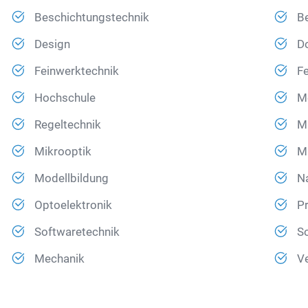
Beschichtungstechnik
Be
Design
D
Feinwerktechnik
Fe
Hochschule
Me
Regeltechnik
Mi
Mikrooptik
M
Modellbildung
N
Optoelektronik
P
Softwaretechnik
So
Mechanik
Ve