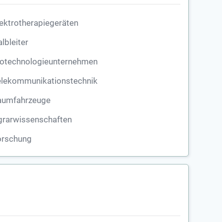
ektrotherapiegeräten
lbleiter
iotechnologieunternehmen
elekommunikationstechnik
aumfahrzeuge
grarwissenschaften
orschung