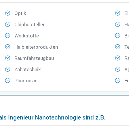
Optik
El
Chiphersteller
Ha
Werkstoffe
B
Halbleiterprodukten
T
Raumfahrzeugbau
R
Zahntechnik
A
Pharmazie
F
als Ingenieur Nanotechnologie sind z.B.