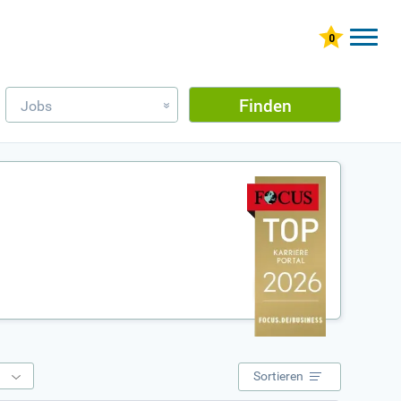
Finden
Jobs
»
e
Sortieren