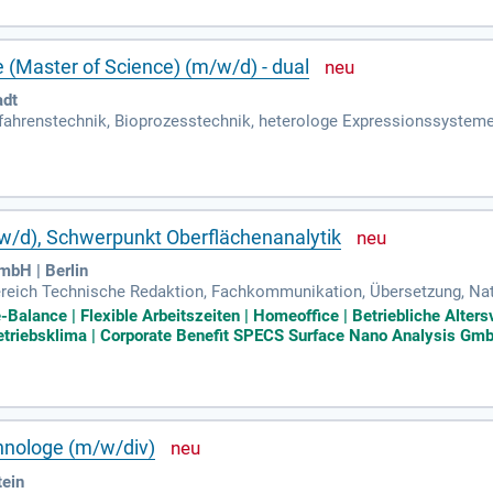
 (Master of Science) (m/w/d) - dual
adt
fahrenstechnik, Bioprozesstechnik, heterologe Expressionssysteme
d in die reguläre Studiengänge integriert.
w/d), Schwerpunkt Oberflächenanalytik
bH | Berlin
eich Technische Redaktion, Fachkommunikation, Übersetzung, Natur
ikation; Berufserfahrung in der Technischen Redaktion, idealerweise
-Balance | Flexible Arbeitszeiten | Homeoffice | Betriebliche Alt
triebsklima | Corporate Benefit SPECS Surface Nano Analysis GmbH
hnologe (m/w/div)
tein