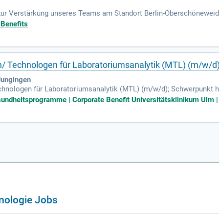
zur Verstärkung unseres Teams am Standort Berlin-Oberschönewei
stemtechnik): Deine Aufgaben: Als Mikrotechnologe stellst Du bei
 Benefits
n/ Technologen für Laboratoriumsanalytik (MTL) (m/w/d
Jungingen
hnologen für Laboratoriumsanalytik (MTL) (m/w/d); Schwerpunkt h
 Mitarbeitenden für eine moderne Patientenversorgung mit hoher Qua
sundheitsprogramme | Corporate Benefit Universitätsklinikum Ulm | 
nologie Jobs