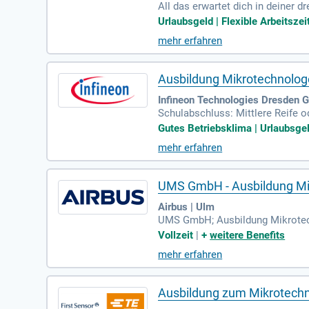
All das erwartet dich in deiner 
Urlaubsgeld | Flexible Arbeitszei
mehr erfahren
Ausbildung Mikrotechnolog
Infineon Technologies Dresden 
Schulabschluss: Mittlere Reife 
ayer: Motivation und Teamgeist 
Gutes Betriebsklima | Urlaubsgeld
mehr erfahren
UMS GmbH - Ausbildung Mi
Airbus | Ulm
UMS GmbH; Ausbildung Mikrotech
herstellen, dass später zu etwa
Vollzeit
|
+
weitere Benefits
mehr erfahren
Ausbildung zum Mikrotechn