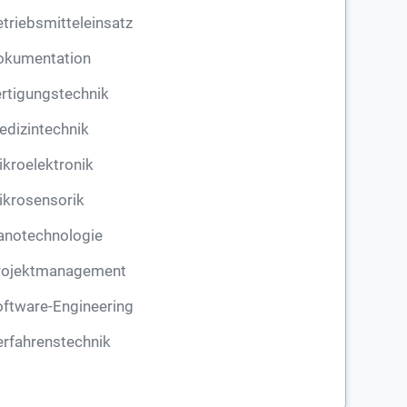
triebsmitteleinsatz
okumentation
rtigungstechnik
dizintechnik
kroelektronik
ikrosensorik
anotechnologie
rojektmanagement
ftware-Engineering
rfahrenstechnik