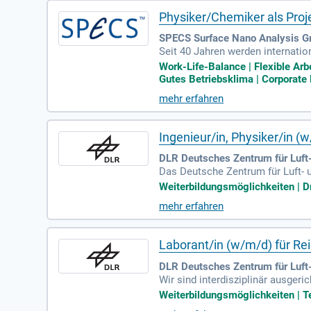
Physiker/Chemiker als Proj
SPECS Surface Nano Analysis Gm
Seit 40 Jahren werden internati
zelnen Komponenten und komplet
Work-Life-Balance | Flexible Ar
Gutes Betriebsklima | Corporate
mehr erfahren
Ingenieur/in, Physiker/in (
DLR Deutsches Zentrum für Luft-
Das Deutsche Zentrum für Luft- u
erter Dampfzellen. Die Stelle mit
Weiterbildungsmöglichkeiten | Dr
chst auf zwei Jahre befristet un
mehr erfahren
2.000 Mitarbeitenden aus 100 Nat
derungen aktiv angehen. Bewerben
Laborant/in (w/m/d) für Re
DLR Deutsches Zentrum für Luft-
Wir sind interdisziplinär ausger
erung.
Weiterbildungsmöglichkeiten | Te