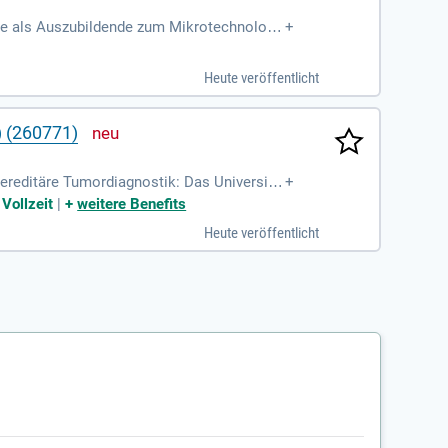
de als Auszubildende zum Mikrotechnologe
+
 uns elektronische Baugruppen
Heute veröffentlicht
) (260771)
ereditäre Tumordiagnostik: Das Universitä
+
lität, Spitzenforschung
Vollzeit
|
+
weitere Benefits
Heute veröffentlicht