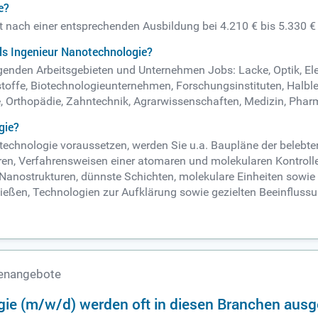
e?
gt nach einer entsprechenden Ausbildung bei 4.210 € bis 5.330 €
ls Ingenieur Nanotechnologie?
lgenden Arbeitsgebieten und Unternehmen Jobs: Lacke, Optik, El
kstoffe, Biotechnologieunternehmen, Forschungsinstituten, Halb
Orthopädie, Zahntechnik, Agrarwissenschaften, Medizin, Phar
gie?
otechnologie voraussetzen, werden Sie u.a. Baupläne der belebt
ren, Verfahrensweisen einer atomaren und molekularen Kontroll
l Nanostrukturen, dünnste Schichten, molekulare Einheiten sowie
ließen, Technologien zur Aufklärung sowie gezielten Beeinflus
lenangebote
gie (m/w/d) werden oft in diesen Branchen aus