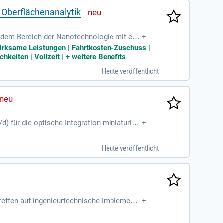
 Oberflächenanalytik
s dem Bereich der Nanotechnologie mit ein
+
wirksame Leistungen | Fahrtkosten-Zuschuss |
hkeiten | Vollzeit
|
+
weitere Benefits
Heute veröffentlicht
) für die optische Integration miniaturisi
+
t als auch Vollzeit. Die Anstellung ist zunä
en Dienstes. Bei DLR wirken Sie mit über 1
Heute veröffentlicht
e Zukunft mit, indem Sie globale Herausfor
felds!
treffen auf ingenieurtechnische Implementi
+