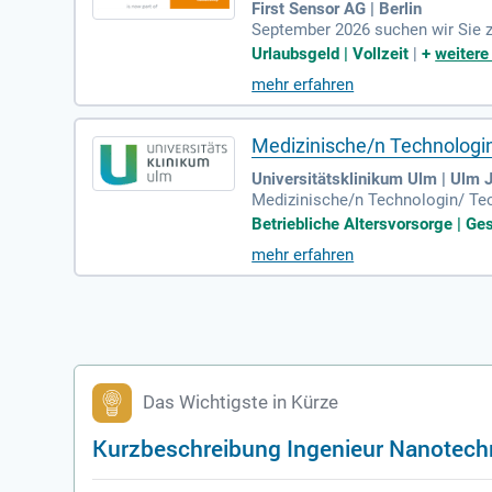
First Sensor AG | Berlin
September 2026 suchen wir Sie 
n (m/w/d); (Schwerpunkt Mikrosy
Urlaubsgeld | Vollzeit
|
+
weitere
mehr erfahren
Medizinische/n Technologi
Universitätsklinikum Ulm | Ulm 
Medizinische/n Technologin/ Tec
tsklinikum Ulm steht mit seinen
Betriebliche Altersvorsorge | Ge
mehr erfahren
Das Wichtigste in Kürze
Kurzbeschreibung Ingenieur Nanotech