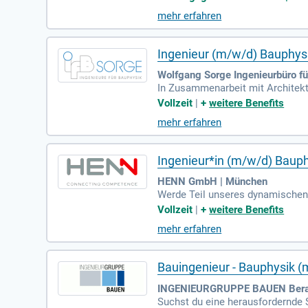
EUR sind wir in Deutschland und d
mehr erfahren
haben. Bewerben Sie sich jetzt u
Ingenieur (m/w/d) Bauphys
Wolfgang Sorge Ingenieurbüro f
In Zusammenarbeit mit Architekt
aumakustik bieten. Unsere Philo
Vollzeit
|
+
weitere Benefits
m aus 50 Mitarbeiterinnen und Mi
mehr erfahren
d) für bauphysikalische Simulati
cklung komfortabler, energieeffi
s Bauens aktiv mit.
Ingenieur*in (m/w/d) Baup
HENN GmbH | München
Werde Teil unseres dynamischen 
mit und erstellst Planungs- un
Vollzeit
|
+
weitere Benefits
nd Schallschutzmaßnahmen. Du br
mehr erfahren
ach DIN V 18599. Zudem unterstüt
ft des Bauens aktiv mit!
Bauingenieur - Bauphysik 
INGENIEURGRUPPE BAUEN Beraten
Suchst du eine herausfordernde S