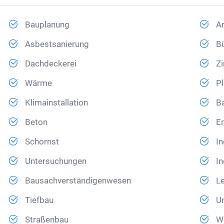
Bauplanung
Ar
Asbestsanierung
B
Dachdeckerei
Z
Wärme
Pl
Klimainstallation
Ba
Beton
En
Schornst
In
Untersuchungen
In
Bausachverständigenwesen
Le
Tiefbau
U
Straßenbau
W