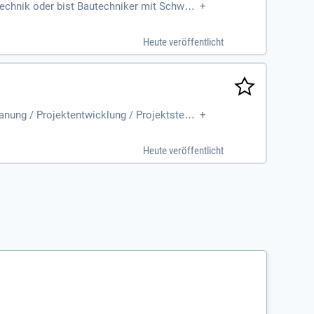
echnik oder bist Bautechniker mit Schwerp
+
ntwortlich; Strukturierte
Heute veröffentlicht
anung / Projektentwicklung / Projektsteuer
+
g neuer Systeme.
Heute veröffentlicht