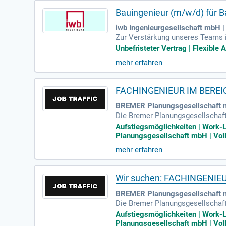
Bauingenieur (m/w/d) für 
iwb Ingenieurgesellschaft mbH |
Zur Verstärkung unseres Teams i
sition übernehmen Sie Aufgaben 
Unbefristeter Vertrag | Flexible 
örderanträge und arbeiten an Ze
mehr erfahren
und Sanierungsprojekte. Im Ber
onzepte. Werden Sie Teil unseres
FACHINGENIEUR IM BEREI
BREMER Planungsgesellschaft 
Die Bremer Planungsgesellschaft
Unternehmen im schlüsselfertigen
Aufstiegsmöglichkeiten | Work-Li
7 begleiten wir unsere Kunden vo
Planungsgesellschaft mbH | Voll
1.400 engagierten Mitarbeitenden
mehr erfahren
ernational stehen wir für Qualitä
Wir suchen: FACHINGENIE
BREMER Planungsgesellschaft 
Die Bremer Planungsgesellschaf
schlüsselfertigen Industrie- un
Aufstiegsmöglichkeiten | Work-Li
n der Entwicklung bis zur schlü
Planungsgesellschaft mbH | Voll