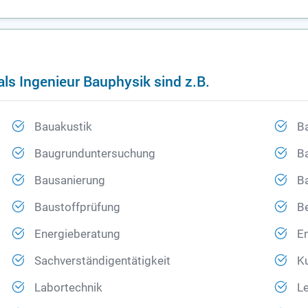
ls Ingenieur Bauphysik sind z.B.
Bauakustik
Ba
Baugrunduntersuchung
B
Bausanierung
Ba
Baustoffprüfung
B
Energieberatung
En
Sachverständigentätigkeit
K
Labortechnik
Le