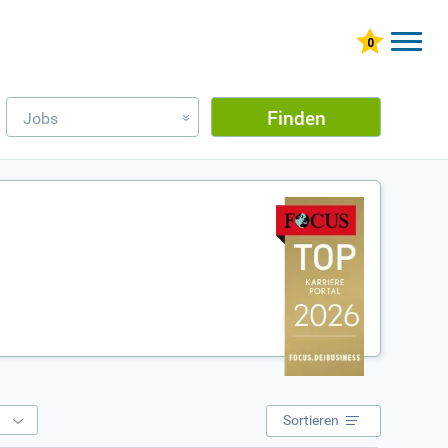
Finden
Jobs
»
e
Sortieren