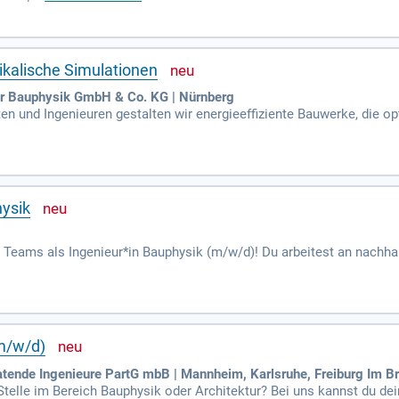
arüber hinaus aktiv. In dieser Rolle gestalten Sie energieeffizient
nd werden Sie Teil unseres erfolgreichen Teams!
ikalische Simulationen
ür Bauphysik GmbH & Co. KG | Nürnberg
en und Ingenieuren gestalten wir energieeffiziente Bauwerke, die 
sophie setzt auf nachhaltige Lösungen für Investoren, Bauherren u
tarbeitern realisieren wir individuelle Planungen auf höchstem Qua
onen, die eigenverantwortlich Berechnungen und Beratungen durchfüh
zienter Gebäude und umfassender Energiekonzepte. Schließen Sie si
hysik
Teams als Ingenieur*in Bauphysik (m/w/d)! Du arbeitest an nachhal
d Beratungsleistungen gemäß HOAI. Deine Aufgaben umfassen Wärme
ingst ein Studium im Bauingenieurwesen oder Bauphysik mit und ha
zt du bei Gebäudezertifizierungen und begleitest interne Schulunge
(m/w/d)
de Ingenieure PartG mbB | Mannheim, Karlsruhe, Freiburg Im B
telle im Bereich Bauphysik oder Architektur? Bei uns kannst du dei