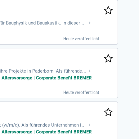
ür Bauphysik und Bauakustik. In dieser Po
+
und Energiebilanzen. Sie begleiten KfW-F
epte und Lebenszyklusanalysen für Neubau-
Heute veröffentlicht
chweise und entwickeln raumakustische K
 mit!
hre Projekte in Paderborn. Als führendes
+
er Immobilien- und Bauwirtschaft. Seit 194
he Altersvorsorge | Corporate Benefit BREMER
tigen Bau und Serviceleistungen. Mit etwa
 An 17 Standorten in Deutschland sowie int
Heute veröffentlicht
te und tragen Sie zum Kundenerfolg bei!
k (w/m/d). Als führendes Unternehmen im
+
n. Seit 1947 begleiten wir Bauprojekte vo
he Altersvorsorge | Corporate Benefit BREMER
nd einem Jahresumsatz von rund 1.000 Mio.