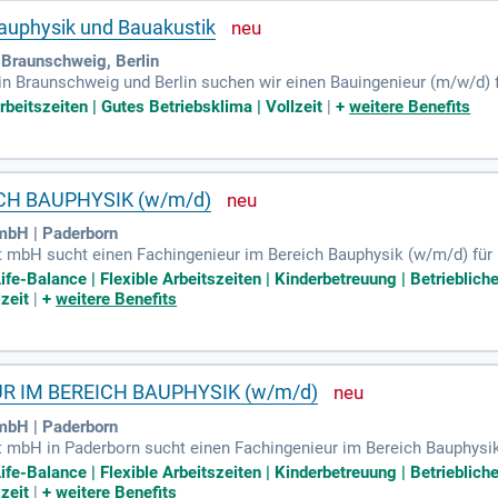
Bauphysik und Bauakustik
 Braunschweig, Berlin
n Braunschweig und Berlin suchen wir einen Bauingenieur (m/w/d) f
in der thermischen Bauphysik, inklusive Wärmeschutzberechnungen 
Arbeitszeiten | Gutes Betriebsklima | Vollzeit
|
+
weitere Benefits
rtifizierungen wie DGNB und BNB. Zudem erstellen Sie Energiekonz
eich Bau- und Raumakustik führen Sie nach DIN 4109 akustische Na
 innovativen Teams und gestalten Sie nachhaltige Bauprojekte aktiv
CH BAUPHYSIK (w/m/d)
mbH | Paderborn
 mbH sucht einen Fachingenieur im Bereich Bauphysik (w/m/d) für i
 Industrie- und Gewerbebau bieten wir ganzheitliche Lösungen in d
fe-Balance | Flexible Arbeitszeiten | Kinderbetreuung | Betrieblic
n der Projektentwicklung über die Fertigung bis hin zu schlüsselfer
zeit
|
+
weitere Benefits
 erwirtschaften wir eine Betriebsleistung von rund 1.000 Mio. EUR.
t und Innovation. Gestalten Sie mit uns energieeffiziente Bauprojek
UR IM BEREICH BAUPHYSIK (w/m/d)
mbH | Paderborn
t mbH in Paderborn sucht einen Fachingenieur im Bereich Bauphysi
d Gewerbebau bieten wir maßgeschneiderte Lösungen für unsere Kunde
fe-Balance | Flexible Arbeitszeiten | Kinderbetreuung | Betrieblic
sselfertigen Übergabe. Mit über 1.400 engagierten Mitarbeitenden u
zeit
|
+
weitere Benefits