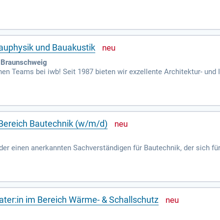
Lösungen entwickeln. Wir suchen talentierte und erfahrene Fachkräf
. Unser familienfreundliches Unternehmen unterstützt Altersvorsorg
nd für uns selbstverständlich. Werde Teil der GRUPPE und gestalte 
Bauphysik und Bauakustik
| Braunschweig
chen Teams bei iwb! Seit 1987 bieten wir exzellente Architektur- un
 Verstärkung unserer Standorte in Braunschweig und Berlin. Bewerbe
 Bereich Bautechnik (w/m/d)
der einen anerkannten Sachverständigen für Bautechnik, der sich fü
en sowie Problemlösungsfähigkeiten sind unerlässlich. Kommunikat
e flexible Arbeitszeiten, die sich an Ihre persönlichen Bedürfnisse
tive Sonderzahlungen, darunter eine Konzernerfolgsprämie. Profitie
zu vielfältigen Fitnessangeboten und einer betrieblichen Altersvor
ater:in im Bereich Wärme- & Schallschutz