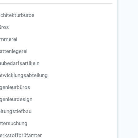
chitekturbüros
üros
immerei
attenlegerei
ubedarfsartikeln
twicklungsabteilung
genieurbüros
genieurdesign
itungstiefbau
ntersuchung
erkstoffprüfämter