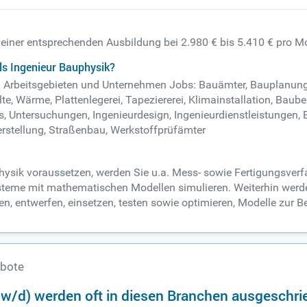
h einer entsprechenden Ausbildung bei 2.980 € bis 5.410 € pro M
ls Ingenieur Bauphysik?
den Arbeitsgebieten und Unternehmen Jobs: Bauämter, Bauplanung
te, Wärme, Plattenlegerei, Tapeziererei, Klimainstallation, Baube
s, Untersuchungen, Ingenieurdesign, Ingenieurdienstleistungen,
rstellung, Straßenbau, Werkstoffprüfämter
hysik voraussetzen, werden Sie u.a. Mess- sowie Fertigungsverf
teme mit mathematischen Modellen simulieren. Weiterhin werden 
n, entwerfen, einsetzen, testen sowie optimieren, Modelle zur B
ebote
/w/d) werden oft in diesen Branchen ausgeschri