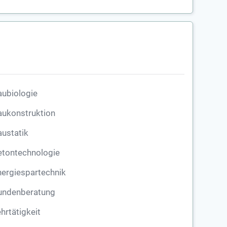
ubiologie
aukonstruktion
ustatik
etontechnologie
ergiespartechnik
undenberatung
hrtätigkeit