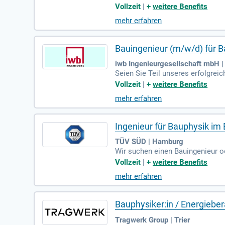
bringen und im Team innovative 
Vollzeit
|
+
weitere Benefits
er Bauphysik und Projektleitung
mehr erfahren
chtigung und Barrierefreiheit si
Bauingenieur (m/w/d) für 
iwb Ingenieurgesellschaft mbH 
Seien Sie Teil unseres erfolgrei
enieur (m/w/d) für Bauphysik zur
Vollzeit
|
+
weitere Benefits
mehr erfahren
Ingenieur für Bauphysik im
TÜV SÜD | Hamburg
Wir suchen einen Bauingenieur o
t. Ein analytisches Denkvermög
Vollzeit
|
+
weitere Benefits
unden Ihr Profil ab. Genießen Si
mehr erfahren
higen Gehalt erhalten Sie attrak
itsmanagement, das Ihnen Zugang 
Bauphysiker:in / Energieber
Tragwerk Group | Trier