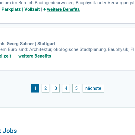
udium im Bereich Bauingenieurwesen, Bauphysik oder Versorgungst
schutz; Du bist ein Teamplayer und arbeitest präzise und eigenvera
 Parkplatz | Vollzeit
|
+
weitere Benefits
nh. Georg Sahner | Stuttgart
em Büro sind: Architektur, ökologische Stadtplanung, Bauphysik; Pl
von Energiesystemen; Sonderthemen wie Forschung und Entwicklun
ilzeit
|
+
weitere Benefits
1
2
3
4
5
nächste
k Jobs