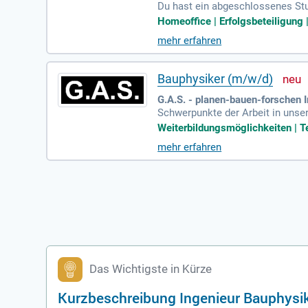
Du hast ein abgeschlossenes St
unkt Bauphysik/Wärme- und Schall
Homeoffice | Erfolgsbeteiligung |
mehr erfahren
Bauphysiker (m/w/d)
G.A.S. - planen-bauen-forschen I
Schwerpunkte der Arbeit in unser
ung; Beratung und Entwicklung 
Weiterbildungsmöglichkeiten | Te
mehr erfahren
Das Wichtigste in Kürze
Kurzbeschreibung Ingenieur Bauphysi