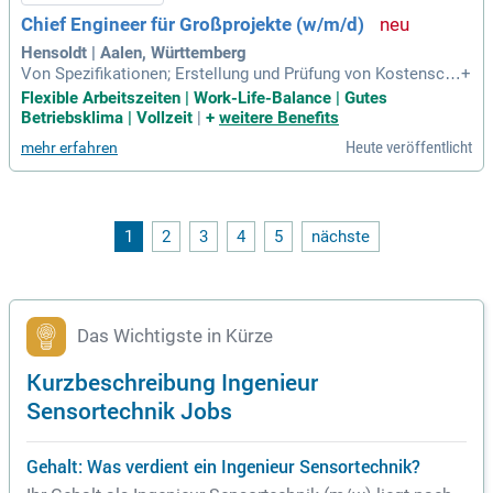
Chief Engineer für Großprojekte (w/m/d)
Hensoldt | Aalen, Württemberg
Von Spezifikationen; Erstellung und Prüfung von Kostensch
+
ätzungen; Definition entsprechender Angebotspakete zur An
Flexible Arbeitszeiten | Work-Life-Balance | Gutes
gebotserstellung für die Entwicklung von Systemlösungen i
Betriebsklima | Vollzeit
|
+
weitere Benefits
m Rahmen von Entwicklungsaufträgen in Abstimmung mit d
Heute veröffentlicht
mehr erfahren
em Projektleiter und den Systemingenieuren
1
2
3
4
5
nächste
Das Wichtigste in Kürze
Kurzbeschreibung Ingenieur
Sensortechnik Jobs
Gehalt: Was verdient ein Ingenieur Sensortechnik?