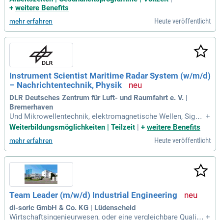
bau sowie in der Gebäudetechnik und Projektentwicklung in
+
weitere Benefits
Europa. Unser Fokus auf Chancengleichheit, Vielfalt und Ink
Heute veröffentlicht
mehr erfahren
lusion prägt unsere Arbeitsweise. Mit unseren eco2solution
s begleiten wir Immobilien durch alle Lebenszyklusphasen,
von Bürogebäuden bis hin zu Rechenzentren. Unsere umfas
senden Building Solutions beinhalten Technisches und Infra
strukturelles Facility Management sowie Property Manage
ment. Vertrauen Sie auf unsere digitale und technische Kom
Instrument Scientist Maritime Radar System (w/m/d)
petenz für zukunftsorientierte Bauprojekte.
– Nachrichtentechnik, Physik
DLR Deutsches Zentrum für Luft- und Raumfahrt e. V. |
Bremerhaven
Und Mikrowellentechnik, elektromagnetische Wellen, Signal
+
- und Datenverarbeitung, Sensortechnik in der Fernerkundun
Weiterbildungsmöglichkeiten | Teilzeit
|
+
weitere Benefits
g, Streuungs- und Wellenausbreitung, Sensorfusion oder ver
Heute veröffentlicht
mehr erfahren
wandte relevante Gebiete; langjährige Erfahrung in der Forsc
hung und Entwicklung
Team Leader (m/w/d) Industrial Engineering
di-soric GmbH & Co. KG | Lüdenscheid
Wirtschaftsingenieurwesen, oder eine vergleichbare Qualifik
+