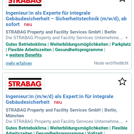
Ingenieur:in als Experte für integrale
Gebäudesicherheit – Sicherheitstechnik (m/w/d), ab
sofort
STRABAG Property and Facility Services GmbH | Berlin
Die STRABAG Property and Facility Services Unternehmens
+
gruppe ist Ihr Partner für innovative und nachhaltige Baulösu
Gutes Betriebsklima | Weiterbildungsmöglichkeiten | Parkplatz
ngen in Europa. Unser Fokus liegt auf Hochbau, Tiefbau so
| Flexible Arbeitszeiten | Gesundheitsprogramme
|
wie der Baustoffproduktion und Projektentwicklung. Mit ein
+
weitere Benefits
em integrativen Ansatz fördern wir Chancengleichheit, Vielf
Heute veröffentlicht
mehr erfahren
alt und Inklusion in allen Bereichen. Unsere digitalen und te
chnischen Kompetenzen ermöglichen es uns, maßgeschnei
derte eco2solutions für jede Lebenszyklusphase Ihrer Immo
bilie anzubieten. Dies reicht von Büro- und Industriebauten b
is hin zu Logistikzentren und Rechenzentren. Vertrauen Sie
auf unsere Expertise im Technischen und Infrastrukturellen
Ingenieur:in (m/w/d) als Expert:in für integrale
Facility Management sowie im Property Management!
Gebäudesicherheit
STRABAG Property and Facility Services GmbH | Berlin,
München
Die STRABAG Property and Facility Services Unternehmens
+
gruppe (STRABAG PFS) stellt innovative, nachhaltige Lösun
Gutes Betriebsklima | Weiterbildungsmöglichkeiten | Flexible
gen im Bausektor bereit. Wir sind führend im Hoch- und Tief
Arbeitszeiten | Gesundheitsprogramme | Vollzeit
|