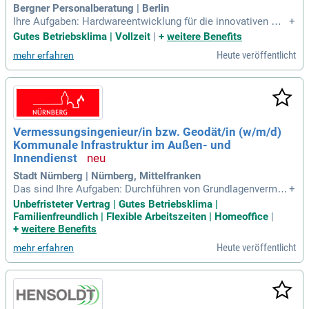
Bergner Personalberatung | Berlin
Ihre Aufgaben: Hardwareentwicklung für die innovativen Me
+
ssgeräte a) Analogfrontends für; Ultraschallmesstechnik, b)
Gutes Betriebsklima | Vollzeit
|
+
weitere Benefits
Messumformelektroniken im digitalen Kontext sowie; c) Ent
Heute veröffentlicht
mehr erfahren
wicklung von Ultraschallsensoren für Anwendungen von 20
kHz bis 10 MHz; Gestaltung
Vermessungsingenieur/in bzw. Geodät/in (w/m/d)
Kommunale Infrastruktur im Außen- und
Innendienst
Stadt Nürnberg | Nürnberg, Mittelfranken
Das sind Ihre Aufgaben: Durchführen von Grundlagenvermes
+
sungen im Höhenfestpunktfeld als Basis für kommunale Pla
Unbefristeter Vertrag | Gutes Betriebsklima |
nungs- und Bauvorhaben; Qualitätssicherung, Überprüfung u
Familienfreundlich | Flexible Arbeitszeiten | Homeoffice
|
nd Kalibrierung geodätischer Sensoren wie Tachymeter, GN
+
weitere Benefits
SS-Empfänger, Laserscanner
Heute veröffentlicht
mehr erfahren