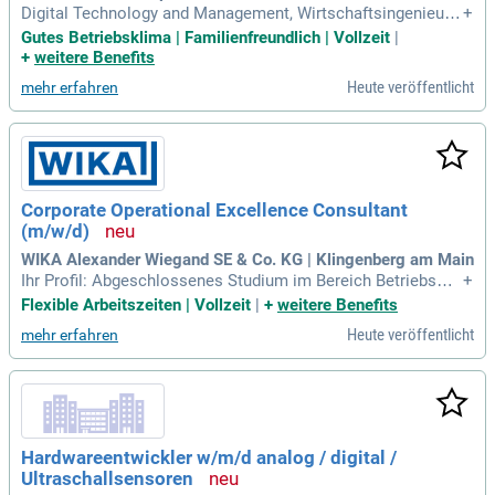
Digital Technology and Management, Wirtschaftsingenieurw
+
esen, International Industrial Engineering); Übernahme und
Gutes Betriebsklima | Familienfreundlich | Vollzeit
|
Weiterentwicklung bestehender Module und Entwicklung ne
+
weitere Benefits
uer praxisorientierter Lehrformate zu Themen wie Robotik,
Heute veröffentlicht
mehr erfahren
Elektrotechnik, Sensorik
Corporate Operational Excellence Consultant
(m/w/d)
WIKA Alexander Wiegand SE & Co. KG | Klingenberg am Main
Ihr Profil: Abgeschlossenes Studium im Bereich Betriebswir
+
tschaft, Wirtschaftsingenieurwesen, Ingenieurwesen oder ve
Flexible Arbeitszeiten | Vollzeit
|
+
weitere Benefits
rgleichbarer Studiengang i.V.m. mehrjähriger Berufserfahrun
Heute veröffentlicht
mehr erfahren
g; Mehrjährige Erfahrung im Bereich Operational Excellence,
Lean Management,
Hardwareentwickler w/m/d analog / digital /
Ultraschallsensoren