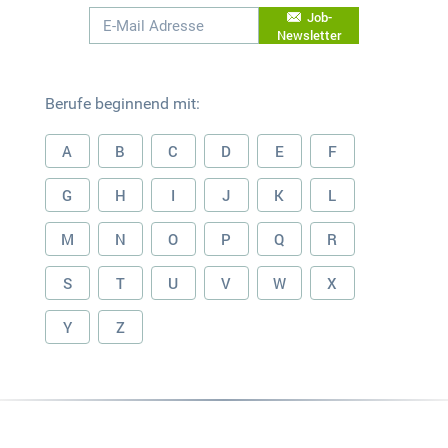
Job-
Newsletter
Berufe beginnend mit:
A
B
C
D
E
F
G
H
I
J
K
L
M
N
O
P
Q
R
S
T
U
V
W
X
Y
Z