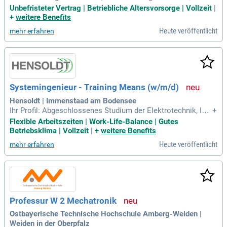
ation bzw. Berufserfahrung mit. Du besitzt einen sicheren U
Unbefristeter Vertrag | Betriebliche Altersvorsorge | Vollzeit
|
mgang mit elektronischen Messmitteln sowie mit IT-Syste
+
weitere Benefits
men und ‑Anwendungen.
Heute veröffentlicht
mehr erfahren
Systemingenieur - Training Means (w/m/d)
Hensoldt | Immenstaad am Bodensee
Ihr Profil: Abgeschlossenes Studium der Elektrotechnik, Inf
+
ormatik, Physik, des Ingenieurwesens oder einer vergleichb
Flexible Arbeitszeiten | Work-Life-Balance | Gutes
aren Fachrichtung; Erfahrung im Systems Engineering oder i
Betriebsklima | Vollzeit
|
+
weitere Benefits
n der Entwicklung komplexer technischer Systeme, idealerw
Heute veröffentlicht
mehr erfahren
eise im Bereich Trainings
Professur W 2 Mechatronik
Ostbayerische Technische Hochschule Amberg-Weiden |
Weiden in der Oberpfalz