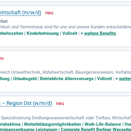
irtschaft (m/w/d)
furt
ichkeit und Termintreue sind für uns und unsere Kunden entscheide
furt; Stellen-Nr. 178220.
Arbeitszeiten | Kinderbetreuung | Vollzeit
|
+
weitere Benefits
ich Umwelttechnik, Abfallwirtschaft, Bauingenieurwesen, Verfahren
ponie-, Tief- oder Erdbau; Fundierte bautechnische und/oder abfall-
llung | Urlaubsgeld | Betriebliche Altersvorsorge | Vollzeit
|
+
weite
n – Region Ost (w/m/d)
Spezialisierung Siedlungswasserwirtschaft oder Tiefbau, Wirtschaf
relevanten Aufgaben; Alternativ: Techniker Bautechnik (Fachrichtung
triebsklima | Weiterbildungsmöglichkeiten | Work-Life-Balance | Hom
rmögenswirksame Leistungen | Corporate Benefit Berliner Wasserbetr