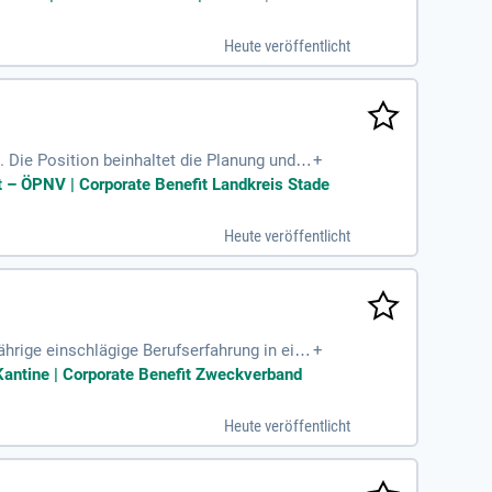
Heute veröffentlicht
t. Die Position beinhaltet die Planung und D
+
gehören Ausschreibungen, Bauüberwachung
et – ÖPNV | Corporate Benefit Landkreis Stade
r Termine verantwortlich. Die Pflege und A
ngebiets. Bewerben Sie sich jetzt und gest
Heute veröffentlicht
hrige einschlägige Berufserfahrung in eine
+
hrung in der Personalführung
 Kantine | Corporate Benefit Zweckverband
Heute veröffentlicht