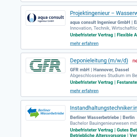
Projektingenieur – Wasserw
aqua consult Ingenieur GmbH | Er
Innovation, Technik, Wirtschaftl
tschaft (m/w/d): Niederlassung Er
Unbefristeter Vertrag | Flexible 
mehr erfahren
Deponieleitung (m/w/d)
GFR mbH | Hannover, Dassel
Abgeschlossenes Studium im Bere
ng im Bereich Abfall und/oder De
Unbefristeter Vertrag | Festanste
mehr erfahren
Instandhaltungstechniker:i
Berliner Wasserbetriebe | Berlin
Bachelor Bauingenieurwesen mit 
undierten Kenntnissen in stellen
Unbefristeter Vertrag | Gutes Be
Betriebliche Altersvorsorge | Ve