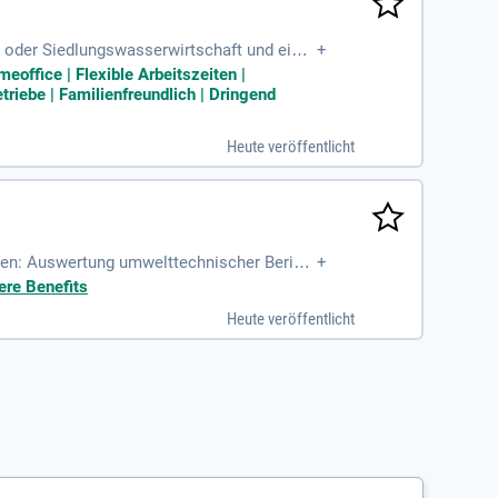
 oder Siedlungswasserwirtschaft und eins
+
/Master) der Fachrichtung
eoffice | Flexible Arbeitszeiten |
riebe | Familienfreundlich | Dringend
Heute veröffentlicht
en: Auswertung umwelttechnischer Berich
+
ere Benefits
Heute veröffentlicht