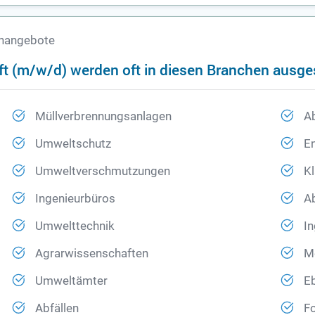
lenangebote
aft (m/w/d) werden oft in diesen Branchen ausg
Müllverbrennungsanlagen
Ab
Umweltschutz
E
Umweltverschmutzungen
Kl
Ingenieurbüros
Ab
Umwelttechnik
In
Agrarwissenschaften
M
Umweltämter
E
Abfällen
F