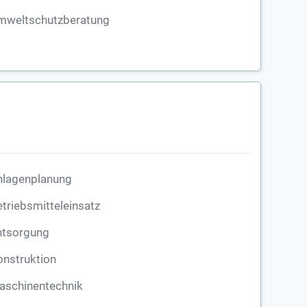
mweltschutzberatung
nlagenplanung
triebsmitteleinsatz
ntsorgung
nstruktion
aschinentechnik