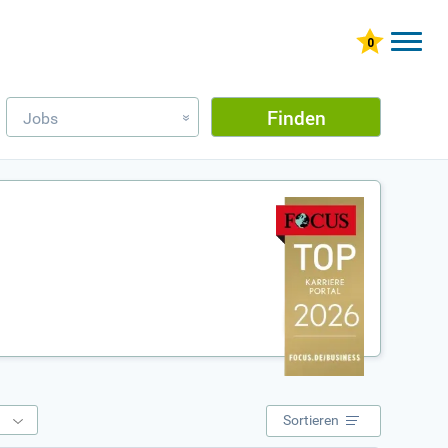
Finden
Jobs
»
e
Sortieren