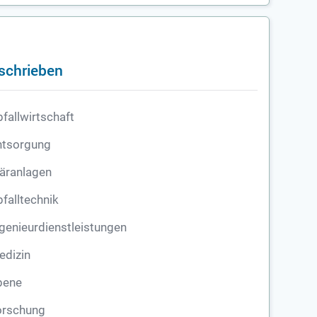
eschrieben
fallwirtschaft
ntsorgung
äranlagen
falltechnik
genieurdienstleistungen
edizin
bene
orschung