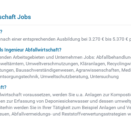
schaft Jobs
t?
gt nach einer entsprechenden Ausbildung bei 3.270 € bis 5.370 €
s Ingenieur Abfallwirtschaft?
folgenden Arbeitsgebieten und Unternehmen Jobs: Abfallbehandlun
eltämtern, Umweltverschmutzungen, Kläranlagen, Recyclingwirts
istungen, Bausachverständigenwesen, Agrarwissenschaften, Med
 Entsorgungstechnik, Umweltschutzberatung, Untersuchung
aft?
allwirtschaft voraussetzen, werden Sie u.a. Anlagen zur Kompo
n zur Erfassung von Deponiesickerwasser und dessen umweltg
terhin werden Sie in Ihrer Tätigkeit zum Beispiel Anlagen und V
etreuen, Abfallvermeidungs- und Reststoffverwertungsstrategien