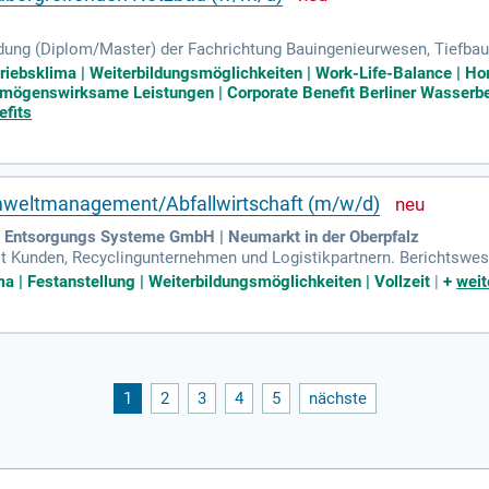
ung (Diplom/Master) der Fachrichtung Bauingenieurwesen, Tiefbau
serfahrung; Alternativ: Wissenschaftliche Hochschulbildung (Diplom
triebsklima | Weiterbildungsmöglichkeiten | Work-Life-Balance | Hom
rmögenswirksame Leistungen | Corporate Benefit Berliner Wasserbet
efits
mweltmanagement/Abfallwirtschaft (m/w/d)
 Entsorgungs Systeme GmbH | Neumarkt in der Oberpfalz
Kunden, Recyclingunternehmen und Logistikpartnern. Berichtswes
ner Dokumentationen.
a | Festanstellung | Weiterbildungsmöglichkeiten | Vollzeit
|
+
weit
1
2
3
4
5
nächste