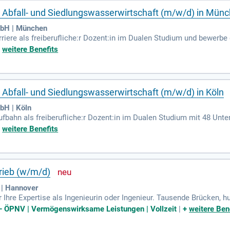
Abfall- und Siedlungswasserwirtschaft (m/w/d) in Mün
mbH | München
iere als freiberufliche:r Dozent:in im Dualen Studium und bewerbe d
elefeld, Frankfurt am Main, Freiburg, Mainz oder unserem Virtuell
+
weitere Benefits
Wasserversorgung und Siedlungswasserwirtschaft. Deine Aufgaben 
ß dem Modulhandbuch. Außerdem erstellst und korrigierst du Prüfu
nde bei der Verknüpfung von Theorie und Praxis, um ihre berufliche 
bfall- und Siedlungswasserwirtschaft (m/w/d) in Köln
bH | Köln
fbahn als freiberufliche:r Dozent:in im Dualen Studium mit 48 Unte
berg. Du vermittelst praxisnahe Kenntnisse in Wasserversorgung, 
+
weitere Benefits
en die eigenständige Vorbereitung und Durchführung von Lehrvera
Prüfungsleistungen, um sicherzustellen, dass sie den Modulzielen en
g von Theorie und Praxis förderst. Bewirb dich jetzt und gestalte di
rieb (w/m/d)
| Hannover
r Ihre Expertise als Ingenieurin oder Ingenieur. Tausende Brücken,
wartet und erneuert werden.
 – ÖPNV | Vermögenswirksame Leistungen | Vollzeit
|
+
weitere Ben