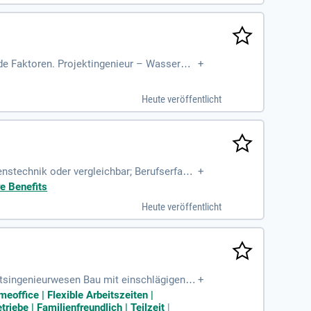
nde Faktoren. Projektingenieur – Wasserwir
+
Heute veröffentlicht
stechnik oder vergleichbar; Berufserfahru
+
 und umweltrechtliche
re Benefits
Heute veröffentlicht
tsingenieurwesen Bau mit einschlägigen, f
+
 Tiefbau) mit Zusatzqualifikation
eoffice | Flexible Arbeitszeiten |
iebe | Familienfreundlich | Teilzeit
|