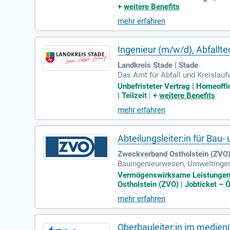
+
weitere Benefits
mehr erfahren
Ingenieur (m/w/d), Abfallte
Landkreis Stade | Stade
Das Amt für Abfall und Kreislaufw
urchführung von Baumaßnahmen 
Unbefristeter Vertrag | Homeoffi
en und die Dokumentation von Pro
| Teilzeit
|
+
weitere Benefits
nalyse von Überwachungsdaten sow
mehr erfahren
alten Sie die Abfallwirtschaft im
Abteilungsleiter:in für B
Zweckverband Ostholstein (ZVO) 
Bauingenieurwesen, Umweltingeni
m relevanten Tätigkeitsfeld, id
Vermögenswirksame Leistungen | 
Ostholstein (ZVO) | Jobticket – 
mehr erfahren
Oberbauleiter:in im medie