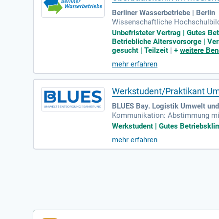
Berliner Wasserbetriebe | Berlin
Wissenschaftliche Hochschulbild
chlägige, stellenrelevante Beruf
Unbefristeter Vertrag | Gutes Be
Betriebliche Altersvorsorge | Ve
gesucht | Teilzeit
|
+
weitere Ben
mehr erfahren
Werkstudent/Praktikant U
BLUES Bay. Logistik Umwelt und
Kommunikation: Abstimmung mit 
te und Erstellung projektbezoge
Werkstudent | Gutes Betriebsklim
mehr erfahren