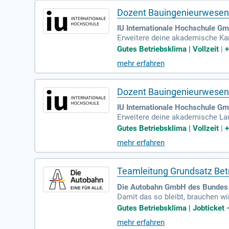
Dozent Bauingenieurwesen 
IU Internationale Hochschule G
Erweitere deine akademische Karr
e an Standorten wie Augsburg, Bi
Gutes Betriebsklima | Vollzeit
|
aftliche Inhalte zu Themen wie 
mehr erfahren
ng von Lehrveranstaltungen gemä
echen. Unterstütze dual Studiere
Dozent Bauingenieurwesen A
IU Internationale Hochschule Gm
Erweitere deine akademische Lau
g, Bielefeld, Münster oder Nürn
Gutes Betriebsklima | Vollzeit
|
tschaft. Deine Aufgaben umfass
mehr erfahren
em erstellst und korrigierst du 
dividuell, indem du die Verbindun
Teamleitung Grundsatz Bet
Die Autobahn GmbH des Bundes 
Damit das so bleibt, brauchen wi
n müssen regelmäßig geprüft, ge
Gutes Betriebsklima | Jobticket
mehr erfahren