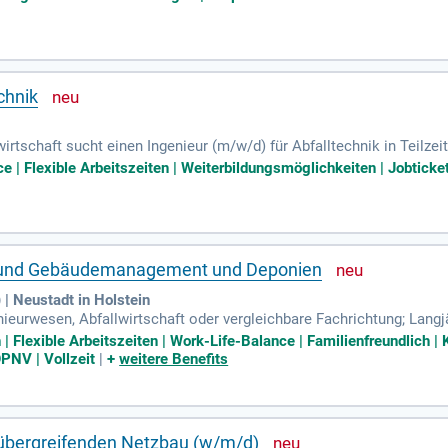
chnik
irtschaft sucht einen Ingenieur (m/w/d) für Abfalltechnik in Teilzei
an Deponien sowie abfalltechnischen Anlagen. Zu den Aufgaben 
ce | Flexible Arbeitszeiten | Weiterbildungsmöglichkeiten | Jobtick
jekten. Zudem sind Sie für die Kostenkalkulation und Kontrolle de
ie die Unterstützung bei Audits sind ebenfalls Teil Ihres Aufgabe
 Landkreis Stade aktiv mit!
au- und Gebäudemanagement und Deponien
| Neustadt in Holstein
eurwesen, Abfallwirtschaft oder vergleichbare Fachrichtung; Langjä
ealerweise im Bereich Bau-, Gebäude- oder Deponiemanagement; Erfa
Flexible Arbeitszeiten | Work-Life-Balance | Familienfreundlich |
ÖPNV | Vollzeit
|
+
weitere Benefits
nübergreifenden Netzbau (w/m/d)