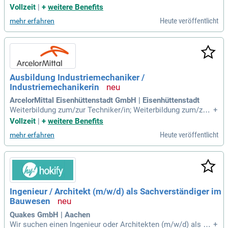
/in; Ingenieurstudium Elektrotechnik oder Automatisierungs
Vollzeit
|
+
weitere Benefits
technik. Ausbildung – wo und wie lange?
Heute veröffentlicht
mehr erfahren
Ausbildung Industriemechaniker /
Industriemechanikerin
ArcelorMittal Eisenhüttenstadt GmbH | Eisenhüttenstadt
Weiterbildung zum/zur Techniker/in; Weiterbildung zum/zur
+
Meister/in; Ingenieurstudium. Ausbildung – wo und wie lang
Vollzeit
|
+
weitere Benefits
e? Berufsbildungszentrum Arcelor Mittal Eisenhüttenstadt u
Heute veröffentlicht
mehr erfahren
nd Oberstufenzentrum Oder-Spree, Standort Eisenhüttenstad
t; ab 3.
Ingenieur / Architekt (m/w/d) als Sachverständiger im
Bauwesen
Quakes GmbH | Aachen
Wir suchen einen Ingenieur oder Architekten (m/w/d) als Sa
+