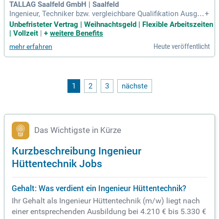
TALLAG Saalfeld GmbH | Saalfeld
Ingenieur, Techniker bzw. vergleichbare Qualifikation Ausgep
+
rägte Kommunikations- und Sozialkompetenz Lösungsorien
Unbefristeter Vertrag | Weihnachtsgeld | Flexible Arbeitszeiten
tierte, über den Tellerrand hinausschauende Denkansätze A
| Vollzeit
|
+
weitere Benefits
usgeprägtes analytisches und konzeptionelles Denkvermög
Heute veröffentlicht
mehr erfahren
en sowie die Fähigkeit,
1
2
3
nächste
Das Wichtigste in Kürze
Kurzbeschreibung Ingenieur
Hüttentechnik Jobs
Gehalt: Was verdient ein Ingenieur Hüttentechnik?
Ihr Gehalt als Ingenieur Hüttentechnik (m/w) liegt nach
einer entsprechenden Ausbildung bei 4.210 € bis 5.330 €