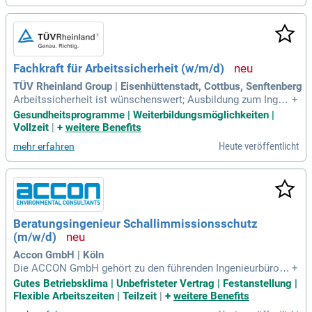
Fachkraft für Arbeitssicherheit (w/m/d)
TÜV Rheinland Group | Eisenhüttenstadt, Cottbus, Senftenberg
Arbeitssicherheit ist wünschenswert; Ausbildung zum Ingeni
+
eur, , Techniker oder eine vergleichbare Qualifikation; Kunde
Gesundheitsprogramme | Weiterbildungsmöglichkeiten |
norientiertes, strukturiertes und selbständiges Arbeiten sow
Vollzeit
|
+
weitere Benefits
ie eine hohe Beratungskompetenz; Sehr gute Fachkenntniss
Heute veröffentlicht
mehr erfahren
e in einschlägigen
Beratungsingenieur Schallimmissionsschutz
(m/w/d)
Accon GmbH | Köln
Die ACCON GmbH gehört zu den führenden Ingenieurbüros i
+
m technischen Umweltschutz mit Schwerpunkten in Schall-
Gutes Betriebsklima | Unbefristeter Vertrag | Festanstellung |
und Erschütterungsschutz, Immissionsschutz, Bauphysik un
Flexible Arbeitszeiten | Teilzeit
|
+
weitere Benefits
d Luftreinhaltung.