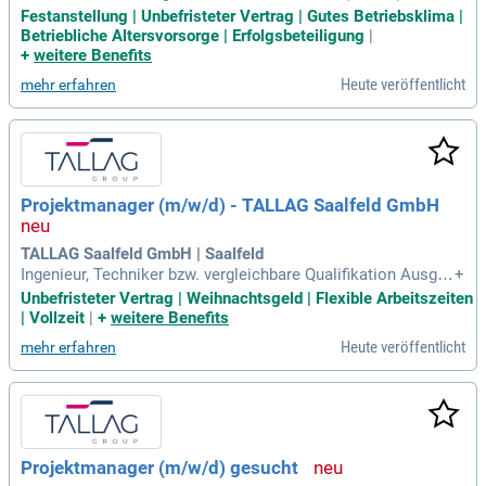
chverständigen in Aachen für eine unbefristete Vollzeitstell
Festanstellung | Unbefristeter Vertrag | Gutes Betriebsklima |
e. Ihre Hauptaufgaben umfassen die Durchführung von Bew
Betriebliche Altersvorsorge | Erfolgsbeteiligung
|
eissicherungen, die Dokumentation von Bauschäden und die
+
weitere Benefits
Erstellung technischer Gutachten. Zudem betreuen Sie Ersc
Heute veröffentlicht
mehr erfahren
hütterungsmessungen und modernste Messtechnik. Komm
unikationsfähigkeit ist entscheidend, da Sie regelmäßig mit
Eigentümern und Projektbeteiligten vor Ort arbeiten. Ein tec
hnisches Verständnis ist für uns wichtiger als eine formale
Sachverständigen-Ausbildung. Ideale Kandidaten haben eine
n Hintergrund als Architekt, Bauingenieur oder Bauleiter und
Projektmanager (m/w/d) - TALLAG Saalfeld GmbH
Kenntnisse im Hoch- oder Tiefbau.
TALLAG Saalfeld GmbH | Saalfeld
Ingenieur, Techniker bzw. vergleichbare Qualifikation Ausgep
+
rägte Kommunikations- und Sozialkompetenz Lösungsorien
Unbefristeter Vertrag | Weihnachtsgeld | Flexible Arbeitszeiten
tierte, über den Tellerrand hinausschauende Denkansätze A
| Vollzeit
|
+
weitere Benefits
usgeprägtes analytisches und konzeptionelles Denkvermög
Heute veröffentlicht
mehr erfahren
en sowie die Fähigkeit,
Projektmanager (m/w/d) gesucht