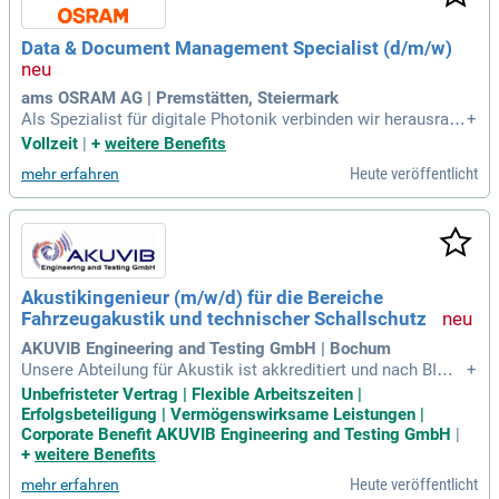
Data & Document Management Specialist (d/​m/​w)
ams OSRAM AG | Premstätten, Steiermark
Als Spezialist für digitale Photonik verbinden wir herausrage
+
nde Ingenieurskunst mit modernster globaler Fertigung, um
Vollzeit
|
+
weitere Benefits
unseren Kunden das umfassendste Portfolio an digitalen E
Heute veröffentlicht
mehr erfahren
mitter- und Sensortechnologien bereitzustellen.
Akustikingenieur (m/w/d) für die Bereiche
Fahrzeugakustik und technischer Schallschutz
AKUVIB Engineering and Testing GmbH | Bochum
Unsere Abteilung für Akustik ist akkreditiert und nach BImS
+
chG §29 benannte Messstelle für Geräusche und Erschütter
Unbefristeter Vertrag | Flexible Arbeitszeiten |
ungen. Als Mitarbeiter finden Sie bei uns ein Umfeld, in dem
Erfolgsbeteiligung | Vermögenswirksame Leistungen |
Sie sich verwirklichen und weiterentwickeln können.
Corporate Benefit AKUVIB Engineering and Testing GmbH
|
+
weitere Benefits
Heute veröffentlicht
mehr erfahren