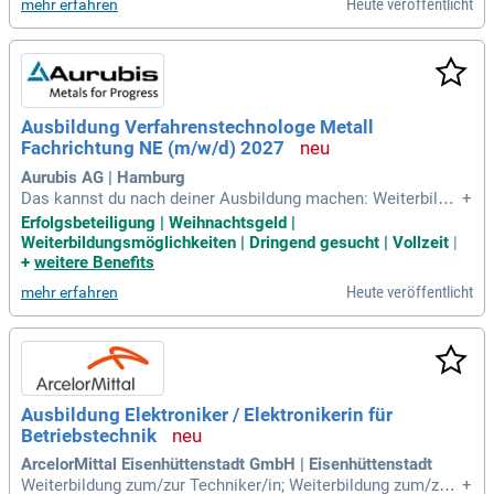
Heute veröffentlicht
mehr erfahren
Ausbildung Verfahrenstechnologe Metall
Fachrichtung NE (m/w/d) 2027
Aurubis AG | Hamburg
Das kannst du nach deiner Ausbildung machen: Weiterbildu
+
ng zum staatlich geprüften Techniker (m/w/d): Weiterbildun
Erfolgsbeteiligung | Weihnachtsgeld |
gsmöglichkeit; Weiterbildung zum Industriemeister Fachrich
Weiterbildungsmöglichkeiten | Dringend gesucht | Vollzeit
|
tung Metall (m/w/d): Weiterbildungsmöglichkeit. Interesse?
+
weitere Benefits
Heute veröffentlicht
mehr erfahren
Ausbildung Elektroniker / Elektronikerin für
Betriebstechnik
ArcelorMittal Eisenhüttenstadt GmbH | Eisenhüttenstadt
Weiterbildung zum/zur Techniker/in; Weiterbildung zum/zur
+