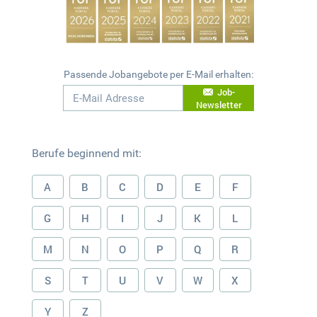
Passende Jobangebote per E-Mail erhalten:
Job-
Newsletter
Berufe beginnend mit:
A
B
C
D
E
F
G
H
I
J
K
L
M
N
O
P
Q
R
S
T
U
V
W
X
Y
Z