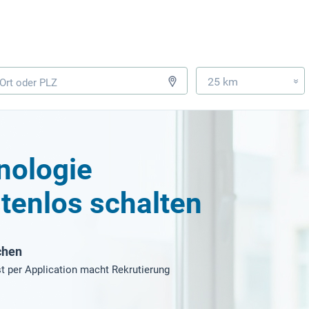
25 km
»
nologie
tenlos schalten
chen
t per Application macht Rekrutierung