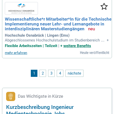
Wissenschaftliche*r Mitarbeiter*In für die Technische
Implementierung neuer Lehr- und Lernangebote in
interdisziplinären Masterstudiengängen
Hochschule Osnabrück | Lingen (Ems)
Abgeschlossenes Hochschulstudium im Studienbereich Wir
+
tschaftsinformatik, Ingenieurwissenschaften mit IT‑Schwer
Flexible Arbeitszeiten | Teilzeit
|
+
weitere Benefits
punkt oder vergleichbare Studienrichtungen; Praxiserfahrung
Heute veröffentlicht
mehr erfahren
in der Entwicklung webbasierter Anwendungen und Integrati
onen (z. B.
1
2
3
4
nächste
Das Wichtigste in Kürze
Kurzbeschreibung Ingenieur
Medientechnologie Jobs