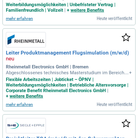
ezentrale Frauenbeauftragte des Fachbereichs Ingenieurwis
Weiterbildungsmöglichkeiten | Unbefristeter Vertrag |
senschaften, Dr. Sonja Wegener (sonja.wegener@hs-rm.de),
Familienfreundlich | Vollzeit
|
+
weitere Benefits
wenden.
Heute veröffentlicht
mehr erfahren
Leiter Produktmanagement Flugsimulation (m/w/d)
Rheinmetall Electronics GmbH | Bremen
Abgeschlossenes technisches Masterstudium im Bereich In
+
formatik, Elektrotechnik, Mechatronik, Systems Engineerin
Flexible Arbeitszeiten | Jobticket – ÖPNV |
g, Wirtschaftsingenieurwesen oder vergleichbar; Langjährige
Weiterbildungsmöglichkeiten | Betriebliche Altersvorsorge |
Erfahrung im (technischen) Projektmanagement, Vertrieb, St
Corporate Benefit Rheinmetall Electronics GmbH
|
rategieentwicklung und
+
weitere Benefits
Heute veröffentlicht
mehr erfahren