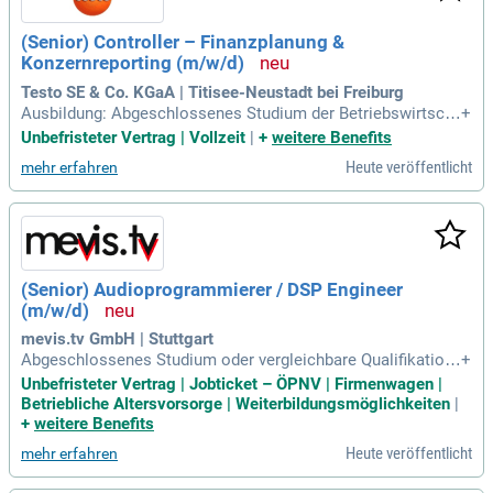
(Senior) Controller – Finanzplanung &
Konzernreporting (m/w/d)
Testo SE & Co. KGaA | Titisee-Neustadt bei Freiburg
Ausbildung: Abgeschlossenes Studium der Betriebswirtsch
+
aftslehre, des Wirtschaftsingenieurwesens oder einer vergle
Unbefristeter Vertrag | Vollzeit
|
+
weitere Benefits
ichbaren Fachrichtung. Sprachkenntnisse: Sehr gute Deutsc
Heute veröffentlicht
mehr erfahren
hkenntnisse und gute Englischkenntnisse in Wort und Schrif
t.
(Senior) Audioprogrammierer / DSP Engineer
(m/w/d)
mevis.tv GmbH | Stuttgart
Abgeschlossenes Studium oder vergleichbare Qualifikation
+
im Bereich Audiotechnik / Toningenieurwesen / Medientech
Unbefristeter Vertrag | Jobticket – ÖPNV | Firmenwagen |
nik / Veranstaltungstechnik (mit entsprechender Spezialisie
Betriebliche Altersvorsorge | Weiterbildungsmöglichkeiten
|
rung); Mehrjährige Berufserfahrung in der Planung, Program
+
weitere Benefits
mierung oder Inbetriebnahme
Heute veröffentlicht
mehr erfahren