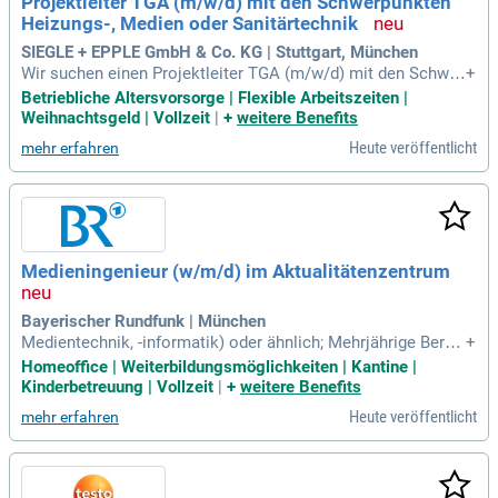
Projektleiter TGA (m/w/d) mit den Schwerpunkten
Heizungs-, Medien oder Sanitärtechnik
SIEGLE + EPPLE GmbH & Co. KG | Stuttgart, München
Wir suchen einen Projektleiter TGA (m/w/d) mit den Schwer
+
punkten Heizungs-, Medien- oder Sanitärtechnik. In dieser v
Betriebliche Altersvorsorge | Flexible Arbeitszeiten |
erantwortungsvollen Rolle steuern Sie medientechnische A
Weihnachtsgeld | Vollzeit
|
+
weitere Benefits
nlagenbauprojekte und führen Fachgespräche mit Kunden u
Heute veröffentlicht
mehr erfahren
nd Partnern. Ihre Aufgaben umfassen Auftragsverhandlunge
n sowie technische Berechnungen und Materialauswahlen.
Zudem erstellen Sie die Ausführungs- und Montageplanung,
kümmern sich um Nachträge und Abrechnungen. Vorausset
zung ist ein erfolgreicher Abschluss als Techniker, Meister
oder Ingenieur im Bereich TGA. Wir erwarten fundiertes Fac
Medieningenieur (w/m/d) im Aktualitätenzentrum
hwissen und Berufserfahrung in der Branche sowie hohe Ein
satzbereitschaft und eine strukturierte Arbeitsweise.
Bayerischer Rundfunk | München
Medientechnik, -informatik) oder ähnlich; Mehrjährige Beruf
+
serfahrung als Medieningenieur:in, idealerweise mit Fokus a
Homeoffice | Weiterbildungsmöglichkeiten | Kantine |
uf KI-Technologien; Erfahrung in der Automatisierung von Pr
Kinderbetreuung | Vollzeit
|
+
weitere Benefits
ozessen sowie in der Konzeption von KI-gestützten Assiste
Heute veröffentlicht
mehr erfahren
nz- und Chatbot-Lösungen