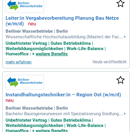
Leiter:in Vergabevorbereitung Planung Bau Netze
(w/m/d)
Berliner Wasserbetriebe | Berlin
Wissenschaftliche Hochschulausbildung (Master) der Fachr
+
ichtung Bauingenieurwesen Tiefbau oder Siedlungswasserw
Unbefristeter Vertrag | Gutes Betriebsklima |
irtschaft und einschlägige praxisnahe Kenntnisse; Alternati
Weiterbildungsmöglichkeiten | Work-Life-Balance |
v: Wissenschaftliche Hochschulausbildung (Master) Wirtsc
Homeoffice
|
+
weitere Benefits
haftsingenieurwesen Bau,
Heute veröffentlicht
mehr erfahren
Instandhaltungstechniker:in – Region Ost (w/m/d)
Berliner Wasserbetriebe | Berlin
Bachelor Bauingenieurwesen mit Spezialisierung Siedlungs
+
wasserwirtschaft oder Tiefbau, Wirtschaftsingenieurwesen
Unbefristeter Vertrag | Gutes Betriebsklima |
Bau mit einschlägigen, fundierten Kenntnissen in stellenrele
Weiterbildungsmöglichkeiten | Work-Life-Balance |
vanten Aufgaben; Alternativ: Techniker Bautechnik (Fachrich
Homeoffice
|
+
weitere Benefits