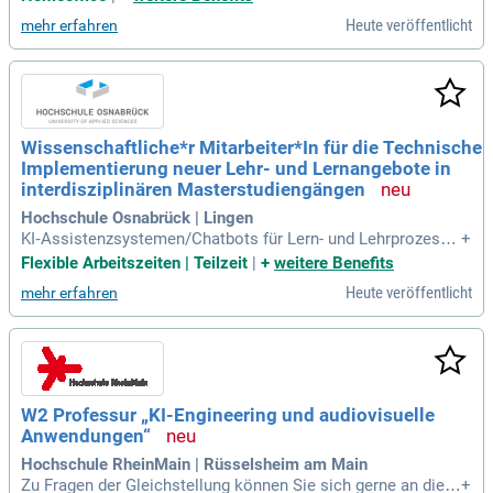
tung Tiefbau) mit Zusatzqualifikation
Heute veröffentlicht
mehr erfahren
Wissenschaftliche*r Mitarbeiter*In für die Technische
Implementierung neuer Lehr- und Lernangebote in
interdisziplinären Masterstudiengängen
Hochschule Osnabrück | Lingen
KI‑Assistenzsystemen/​Chatbots für Lern- und Lehrprozesse
+
unter Berücksichtigung von Datenschutz und IT‑Sicherheit E
Flexible Arbeitszeiten | Teilzeit
|
+
weitere Benefits
nge Zusammenarbeit mit Lehrenden und Laborbereichen IH
Heute veröffentlicht
mehr erfahren
R PROFIL Abgeschlossenes Hochschulstudium im Studienb
ereich Wirtschaftsinformatik, Ingenieurwissenschaften
W2 Professur „KI-Engineering und audiovisuelle
Anwendungen“
Hochschule RheinMain | Rüsselsheim am Main
Zu Fragen der Gleichstellung können Sie sich gerne an die d
+