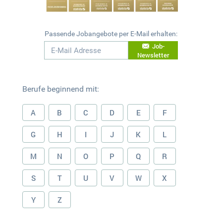
Passende Jobangebote per E-Mail erhalten:
Job-
Newsletter
Berufe beginnend mit:
A
B
C
D
E
F
G
H
I
J
K
L
M
N
O
P
Q
R
S
T
U
V
W
X
Y
Z