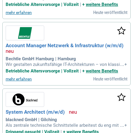
du in deiner Rolle auf, indem du bestehende Kundenbeziehu
Betriebliche Altersvorsorge | Vollzeit
|
+
weitere Benefits
ngen betreust und weiterentwickelst. Du akquirierst aktiv N
Heute veröffentlicht
mehr erfahren
eukunden und erweiterst das Kundenportfolio durch maßge
schneiderte Lösungen. Mit deiner Expertise erstellst und ver
handelst du Angebote, die du erfolgreich zum Abschluss bri
ngst. Dabei arbeitest du eng mit technischen Spezialisten u
nd renommierten Herstellern wie Fortinet, Microsoft oder Ci
sco zusammen. Durch Markt- und Wettbewerbsanalysen ide
Account Manager Netzwerk & Infrastruktur (w/m/d)
ntifizierst du neue Geschäftspotenziale und nutzt sie gezielt.
Deine Fähigkeiten im IT-Security-Sektor machen dich zu ein
em unverzichtbaren Ansprechpartner für Geschäftskunden.
Bechtle GmbH Hamburg | Hamburg
Wir gestalten zukunftsfähige IT-Architekturen – von klassis
+
cher IT-Infrastruktur über Digitalisierung, Multi Cloud, Moder
Betriebliche Altersvorsorge | Vollzeit
|
+
weitere Benefits
n Workplace und Security bis Künstliche Intelligenz und Man
Heute veröffentlicht
mehr erfahren
aged Services.
System Architect (m/w/d)
blackned GmbH | Gilching
Als zentrale technische Schnittstelle arbeitest du eng mit S
+
ystem Engineers, Security Architekten und weiteren Fachex
Dringend gesucht | Vollzeit
|
+
weitere Benefits