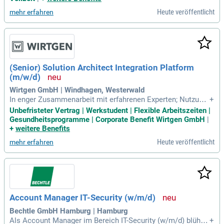
und 7.000 Experten digitale Transformationen um, indem sie
Heute veröffentlicht
mehr erfahren
innovative IT-Strategien und Technologien implementieren.
Unsere Dienstleistungen richten sich an DAX-Unternehmen
und große öffentliche Auftraggeber. Als unabhängiger Partn
er namhafter IT-Hersteller, darunter Microsoft und Apple, de
cken wir ein breites Spektrum ab, von Cyber Security bis Kü
nstlicher Intelligenz. Zudem bieten wir agile Software-Entwi
(Senior) Solution Architect Integration Platform
cklung und maßgeschneiderte Arbeitsplatzlösungen für die
(m/w/d)
Smart Factory. Das Besondere an Computacenter sind die vi
elfältigen Talente unserer Mitarbeiter, die mit ihrem Potenzi
Wirtgen GmbH | Windhagen, Westerwald
al und individuellen Lebensentwürfen zu unserem Erfolg beit
In enger Zusammenarbeit mit erfahrenen Experten; Nutzung
+
ragen.
moderner KI-gestützter Entwicklungswerkzeuge zur Förderu
Unbefristeter Vertrag | Werkstudent | Flexible Arbeitszeiten |
ng von Innovation, Qualität und Effizienz in der Softwareent
Gesundheitsprogramme | Corporate Benefit Wirtgen GmbH
|
wicklung.
+
weitere Benefits
Heute veröffentlicht
mehr erfahren
Account Manager IT-Security (w/m/d)
Bechtle GmbH Hamburg | Hamburg
Als Account Manager im Bereich IT-Security (w/m/d) blühst
+