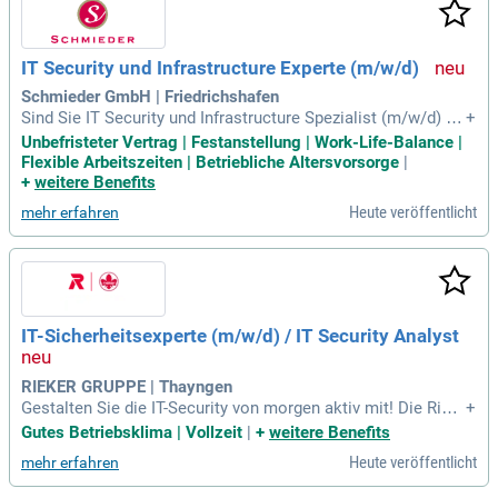
IT Security und Infrastructure Experte (m/w/d)
Schmieder GmbH | Friedrichshafen
Sind Sie IT Security und Infrastructure Spezialist (m/w/d) mi
+
t Erfahrung in Netzwerk und Cloud? Schmieder bietet Ihnen
Unbefristeter Vertrag | Festanstellung | Work-Life-Balance |
eine einzigartige Gelegenheit in der Region Bodensee-Obers
Flexible Arbeitszeiten | Betriebliche Altersvorsorge
|
chwaben. Seit über 40 Jahren vermitteln wir erfolgreich Fac
+
weitere Benefits
hkräfte in unbefristete Festanstellungen. Profitieren Sie von
Heute veröffentlicht
mehr erfahren
unserem großen Netzwerk – eine Bewerbung genügt! Wir su
chen einen engagierten Experten für die Optimierung und de
n Betrieb von Serverlandschaften. Übernehmen Sie Verantw
ortung für das Patchmanagement und die Sicherheit unserer
Systeme in Friedrichshafen. Bewerben Sie sich jetzt und ges
talten Sie Ihre Zukunft bei uns!
IT-Sicherheitsexperte (m/w/d) / IT Security Analyst
RIEKER GRUPPE | Thayngen
Gestalten Sie die IT-Security von morgen aktiv mit! Die Riek
+
er Unternehmensgruppe, einer der führenden Schuhherstelle
Gutes Betriebsklima | Vollzeit
|
+
weitere Benefits
r Europas, sucht einen IT-Sicherheitsexperten (m/w/d) für de
Heute veröffentlicht
mehr erfahren
n Standort Thayngen. In dieser Position spielen Sie eine ent
scheidende Rolle in der Weiterentwicklung unserer Sicherhe