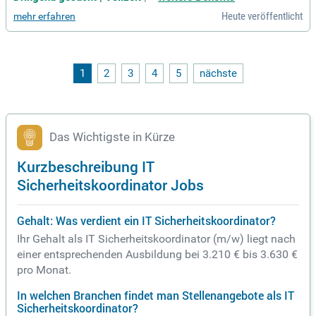
perten zusammen, um leistungsfähige, hochverfügbare und
Heute veröffentlicht
mehr erfahren
sichere Lösungen zu realisieren.
1
2
3
4
5
nächste
Das Wichtigste in Kürze
Kurzbeschreibung IT
Sicherheitskoordinator Jobs
Gehalt: Was verdient ein IT Sicherheitskoordinator?
Ihr Gehalt als IT Sicherheitskoordinator (m/w) liegt nach
einer entsprechenden Ausbildung bei 3.210 € bis 3.630 €
pro Monat.
In welchen Branchen findet man Stellenangebote als IT
Sicherheitskoordinator?