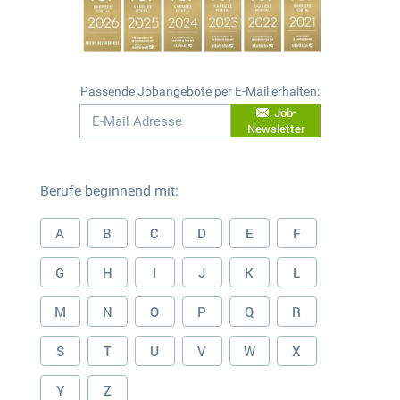
Passende Jobangebote per E-Mail erhalten:
Job-
Newsletter
Berufe beginnend mit:
A
B
C
D
E
F
G
H
I
J
K
L
M
N
O
P
Q
R
S
T
U
V
W
X
Y
Z